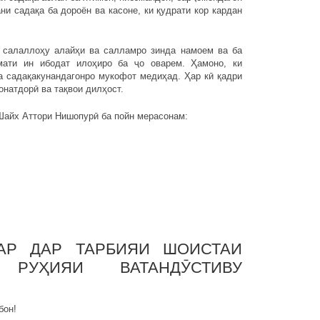
и садақа ба дороён ва касоне, ки қудрати кор кардан
аллоҳу алайҳи ва салламро зинда намоем ва ба
мати ин ибодат илоҳиро ба ҷо оварем. Ҳамоно, ки
а садақакунандагонро мукофот медиҳад. Ҳар кӣ қадри
онатдорӣ ва тақвои дилҳост.
йх Аттори Нишопурӣ ба пойн мерасонам:
ДАР ДАР ТАРБИЯИ ШОИСТАИ
РУҲИЯИ ВАТАНДӮСТИВУ
бон!