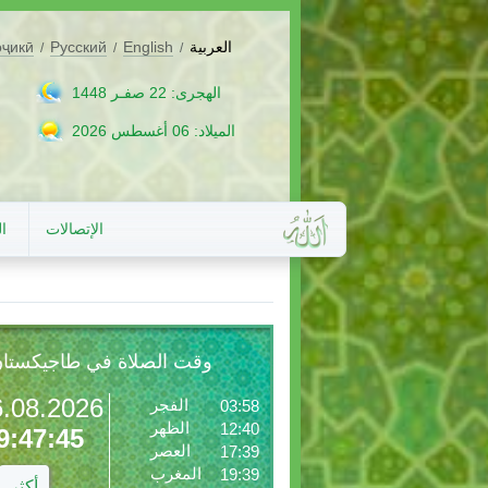
العربية
English
Русский
оҷикӣ
/
/
/
الهجرى: 22 صفـر 1448
الميلاد: 06 أغسطس 2026
الإتصالات
ا
وقت الصلاة في طاجيكستا
6.08.2026
الفجر
03:58
الظهر
12:40
9:47:47
العصر
17:39
المغرب
19:39
أكثر