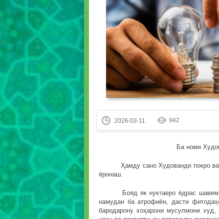
942
2026-03-11
Ба номи Худо
Ҳамду сано Худованди покро ва дур
ёронаш.
Бояд як нуктаеро ёдрас шавем, ки 
намудан ба атрофиён, дасти фитодаҳ
бародарону хоҳарони мусулмони худ,