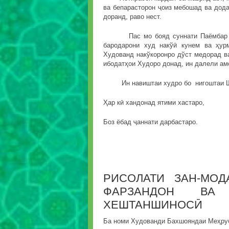
ва бепарасторон ҷоиз мебошад ва додан
доранд, раво нест.
Пас мо бояд суннати Паёмбар сал
бародарони худ накўӣ кунем ва ҳур
Худованд накўкоронро дўст медорад в
ибодатҳои Худоро донад, ин далели ам
Ин навиштаи худро бо нигоштаи Ша
Ҳар кӣ хандонад ятими хастаро,
Боз ёбад ҷаннати дарбастаро.
РИСОЛАТИ ЗАН-МО
ФАРЗАНДОН ВА 
ХЕШТАНШИНОСӢ
Ба номи Худованди Бахшояндаи Меҳру