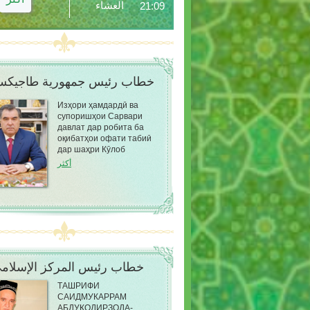
العشاء
21:09
خطاب رئيس جمهورية طاجيكس
Изҳори ҳамдардӣ ва
супоришҳои Сарвари
давлат дар робита ба
оқибатҳои офати табиӣ
дар шаҳри Кӯлоб
أكثر
خطاب رئيس المركز الإسلام
ТАШРИФИ
САИДМУКАРРАМ
АБДУҚОДИРЗОДА-