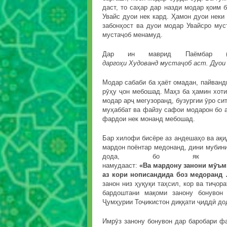
даст, то саҳар дар назди модар қоим 
Увайс дуои нек кард. Ҳамон дуои неки 
забонҳост ва дуои модар Увайсро мус
мустаҷоб менамуд.
Дар ин маврид Паёмбар (
дарго
ҳ
и
Худованд
муста
ҷ
об
аст
.
Дуои
Модар сабаби ба ҳаёт омадан, пайванд
рӯҳу ҷон мебошад. Маҳз ба ҳамин хоти
модар арҷ мегузоранд, бузургии ӯро си
муҳаббат ва файзу сафои модарон бо а
фардои нек монанд мебошад.
Бар хилофи бисёре аз андешаҳо ва ақид
мардон поёнтар медонанд, дини мубини
дода, бо як хи
намудааст:
«Ва
мардону
занони
м
ӯ
ъм
аз кори нописандида боз медоранд
занон низ ҳуқуқи таҳсил, кор ва тиҷор
бардоштани мақоми занону бонувон
Ҷумҳурии Тоҷикистон диққати ҷиддӣ до
Имрӯз занону бонувон дар баробари ф