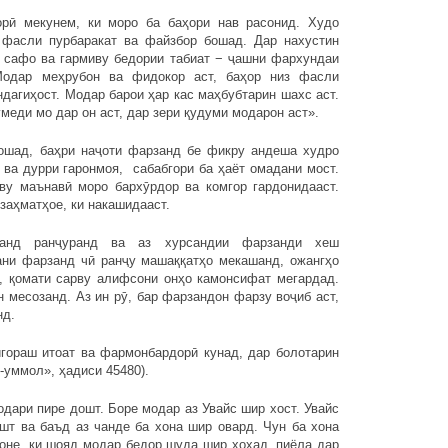
рӣ мекунем, ки моро ба баҳори нав расонид. Худо
о фасли пурбаракат ва файзбор бошад. Дар нахустин
у сафо ва гармиву бедории табиат − ҷашни фархундаи
одар меҳрубон ва фидокор аст, баҳор низ фасли
дагиҳост. Модар барои ҳар кас маҳбубтарин шахс аст.
меди мо дар он аст, дар зери қудуми модарон аст».
бошад, баҳри наҷоти фарзанд бе фикру андеша худро
ва дурри гаронмоя, сабабгори ба ҳаёт омадани мост.
ву маънавӣ моро бархӯрдор ва комгор гардонидааст.
заҳматҳое, ки накашидааст.
анд ранҷуранд ва аз хурсандии фарзанди хеш
ани фарзанд чӣ ранҷу машаққатҳо мекашанд, ожангҳо
, қомати сарву алифсони онҳо камонсифат мегардад.
 месозанд. Аз ин рӯ, бар фарзандон фарзу воҷиб аст,
нд.
гораш итоат ва фармонбардорӣ кунад, дар болотарин
-уммол», ҳадиси 45480).
одари пире дошт. Боре модар аз Увайс шир хост. Увайс
шт ва баъд аз чанде ба хона шир овард. Чун ба хона
моне, ки шояд модар бедор шуда шир хоҳад, пиёла дар