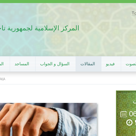
Т
المركز الإسلامية لجمهورية ت
لصوت
فيديو
المقالات
السؤال و الجواب
المساجد
الم
АҚА
ن
0