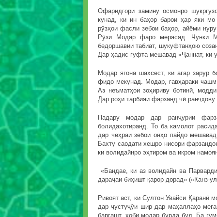
Офаридгори замину осмонро шукргузо
кунад, ки ин баҳор барои ҳар яки м
рӯзҳои фасли зебои баҳор, айёми нур
Рӯзи Модар фаро мерасад. Чунки М
бедоршавии табиат, шукуфтанҳою созан
Дар ҳадис гуфта мешавад «Ҷаннат, ки у
Модар ягона шахсест, ки агар зарур 
фидо мекунад. Модар, гавҳараки чашм 
Аз неъматҳои зоҳириву ботинӣ, модди
Дар роҳи тарбияи фарзанд чӣ ранҷҳову 
Падару модар дар ранҷурии фарз
болидахотиранд. То ба камолот расид
дар чеҳраи зебои онҳо пайдо мешавад
Бахту саодати хешро нисори фарзандон
ки волидайнро эҳтиром ва икром намоя
«Бандае, ки аз волидайн ва Парварди
дараҷаи биҳишт қарор дорад» («Канз-ул
Ривоят аст, ки Султон Увайси Қаранӣ м
дар ҷустуҷӯи шир дар маҳаллаҳо мега
баргашт, хоби модар бурда буд. Ба гу