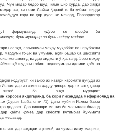
буд. Чун модар бедор шуд, каме шир хӯрда, дар ҳаққи
модар аст, ки номи Увайси Қаранӣ то ба қиёмат вирди
таҷобудуо кард ва ҳар дуое, ки мекард, Парвардигор
с) фармудаанд:
«Дуои се тоифа ба
мазлум
,
дуои
мусофир
ва
дуои
падару
модар»
.
гари наслҳо, сарчашмаи меҳру муҳаббат ва нерубахши
р, мардуми тоҷик ва умуман, аҳли башар ба шахсияти
тоиш менамоянд ва дар хидмати ў ҳастанд. Зеро меҳру
йёми эҳё шудани табиат таҷассумгари идомаи ҳаёт ва
аҳои нодуруст, ки занро аз назари каромати вуҷудӣ аз
 Ислом дар ин замина ҳарду ҷинсро дар як сатҳ қарор
тоб ба онҳо муроҷиат
ин
корсози
якдигаранд
,
ба
кори
писандида
мефармоянд
ва
 …»
(Сураи Тавба, ояти 71). Дини мубини Ислом барои
атро додааст. Дар кишвари мо низ ба масъалаи баланд
 дар ҳаёти ҷомеа дар сиёсати иҷтимоии Ҳукумати
да мешавад.
аъолият дар соҳаҳои иҷтимоӣ, аз ҷумла илму маориф,