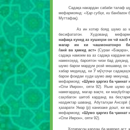
Садақа накардан сабаби талаф шуда
мефармоянд:
«
Ҳ
ар
суб
ҳ
е
,
ки
бандагон
Муттафақ).
Аз ин хотир бояд шумо аз моли б
бесифататон. Худованд мефа
нафа
қ
а
кунед
аз
хуши
ҳ
ои
он
ч
ӣ
касб
магар ин ки чашмонатонро би
ѓан
ӣ
ва
ҳ
амид
аст»
(Сураи «Бақара»,
садақа намоем ва аз садақа кардани мо
намехоҳед, бароятон чизи бад диҳанд, 
шумо барои мардум розӣ мешавед он ч
хабар медиҳад, ки Ў мўҳтоҷи садақаҳо
барои фоидаи худи шумо амр мекунад. 
мефармояд:
«Шумо
ҳ
аргиз
ба
ҷ
аннат
«Оли Имрон», ояти 92). Яъне шумо ҳа
намегардед, магар вақте, ки маҳбубта
саҳобагон шитоб карданд ва беҳтар
наздиктар шаванд. Абуталҳаи Ансорӣ (
ҳазарати Умар (р) канизаке дошт, ки 
мефармояд:
«Шумо
ҳ
аргиз
ба
ҷ
аннат
«Оли Имрон», ояти 92).
Хотирасон кардан ба маврид аст, ки 