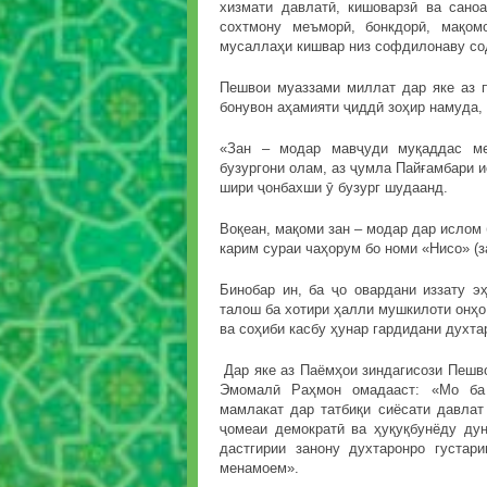
хизмати давлатӣ, кишоварзӣ ва саноат
сохтмону меъморӣ, бонкдорӣ, мақом
мусаллаҳи кишвар низ софдилонаву со
Пешвои муаззами миллат дар яке аз 
бонувон аҳамияти ҷиддӣ зоҳир намуда,
«Зан – модар мавҷуди муқаддас м
бузургони олам, аз ҷумла Пайғамбари и
шири ҷонбахши ӯ бузург шудаанд.
Воқеан, мақоми зан – модар дар ислом 
карим сураи чаҳорум бо номи «Нисо» (з
Бинобар ин, ба ҷо овардани иззату э
талош ба хотири ҳалли мушкилоти онҳ
ва соҳиби касбу ҳунар гардидани духт
Дар яке аз Паёмҳои зиндагисози Пешв
Эмомалӣ Раҳмон омадааст: «Мо ба 
мамлакат дар татбиқи сиёсати давла
ҷомеаи демократӣ ва ҳуқуқбунёду ду
дастгирии занону духтаронро густар
менамоем».