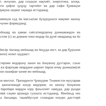
, инчунин, дар соҳаҳои нақлиёт, энергетика, алоқа,
оти ҳифзи ҳуқуқу тартибот ва дар сафи Қувваҳои
диқона заҳмат кашида истодаанд.
паёмҳои худ ба масъалаи бузургдошти мақоми занону
 чунин фармуданд:
ебошад ва ҳамаи сиёсатмадорону донишмандон ва
слом (с) аз домани поки модар ба дунё омадаанд ва бо
бисёр баланд мебошад ва беҳуда нест, ки дар Қуръони
анон) нозил шудааст.
ҳтироми модарону занон ва бонувону духтарон, саъю
о ва фароҳам овардани шароит барои илму донишомӯзӣ
арон вазифаи ҷонии мо мебошад.
ои миллат, Президенти Ҷумҳурии Тоҷикистон муҳтарам
қаноатмандӣ изҳор медорем, ки занону бонувони
т баробари мардон кору фаъолият намуда, дар рушди
нявӣ саҳми арзанда гузошта истодаанд. Минбаъд низ
иш бахшида, ташаббусҳои созандаи онҳоро дастгирӣ