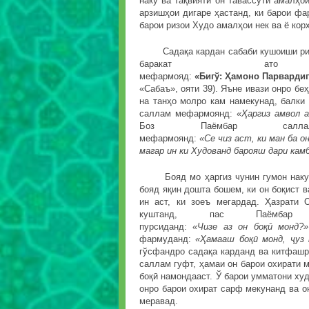
наку ва тақвияти он тавассути амалҳо
арзишҳои дигаре ҳастанд, ки барои ф
барои ризои Худо амалҳои нек ва ё кор
Садақа кардан сабаби кушоиши ризқ 
баракат ато 
мефармояд:
«Бигў:
Ҳ
амоно
Парварди
«Сабаъ», ояти 39). Яъне ивази онро бе
на танҳо молро кам намекунад, балки
саллам мефармоянд:
«
Ҳ
аргиз
амвол
а
Боз Паёмбар салл
мефармоянд:
«Се
чиз
аст
,
ки
ман
ба
о
магар ин ки Худованд барояш дари кам
Бояд мо ҳаргиз чунин гумон накуне
бояд яқин дошта бошем, ки он боқист в
ин аст, ки зоеъ мегардад. Ҳазрати 
куштанд, пас Паёмбар
пурсиданд:
«Чизе
аз
он
бо
қӣ
монд
?
»
фармуданд:
«
Ҳ
амааш
бо
қӣ
монд
,
ҷ
уз
гўсфандро садақа карданд ва китфашр
саллам гуфт, ҳамаи он барои охирати м
боқӣ намондааст. Ў барои умматони худ
онро барои охират сарф мекунанд ва он
меравад.