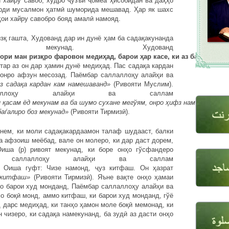
и хайру савоб, худро ҷузъи ҷомеа ҳисобидан ва даҳҳо
арди мусалмон ҳатмӣ шуморида мешавад. Ҳар як шахс
ҳои хайру савобро бояд амалӣ намояд.
гашта, Худованд дар ин дунё ҳам ба садақакунанда
мекунад. Худованд
гори
ман
риз
қ
ро
фаровон
меди
ҳ
ад
,
барои
ҳ
ар
касе
,
ки
аз
бандагона
ҳтар аз он дар ҳамин дунё медиҳад. Пас садақа кардан
 онро афзун месозад. Паёмбар саллаллоҳу алайҳи ва
з
сада
қ
а
кардан
кам
намешаванд»
(Ривояти Муслим).
аллоҳу алайҳи ва саллам
н
қ
асам
ёд
мекунам
ва
ба
шумо
сухане
мегўям
,
онро
ҳ
ифз
намоед
:
Ҳ
арги
баѓалиро боз мекунад»
(Ривояти Тирмизӣ).
м, ки моли садақакардаамон талаф шудааст, балки
а афзоиш меёбад, вале он молеро, ки дар даст дорем,
Оиша (р) ривоят мекунад, ки боре онҳо гўсфандеро
 саллаллоҳу алайҳи ва саллам
Оиша гуфт: Чизе намонд, ҷуз китфаш. Он ҳазрат
китфаш»
(Ривояти Тирмизӣ). Яъне вақте онҳо ҳамаи
о барои худ монданд, Паёмбар саллаллоҳу алайҳи ва
о боқӣ монд, аммо китфаш, ки барои худ монданд, гўё
 дарс медиҳад, ки танҳо ҳамон моле боқӣ мемонад, ки
 чизеро, ки садақа намекунанд, ба зудӣ аз дасти онҳо