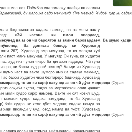
ни мол аст. Паёмбар саллаллоҳу алайҳи ва саллам
бармехезанд
,
ду
малоика
садо
мекунанд
.
Яке
мегўяд
:
Худоё
,
ҳ
ар
к
ӣ
сада
қ
еҳтаринатон садақа намоед, на аз моли пасту
рмояд:
«Эй касоне, ки имон овардаед,
мекунед
ва
аз
он
ч
ӣ
бароятон
аз
замин
баровардаем
.
Ва
шумо
қ
асди
пўшонед. Ва дониста бошед, ки Худованд
 ояти 267). Худованд амр мекунад, то аз молҳои хуб
ли паст манъ мекунад. Ў мегўяд: Он гуна, ки худатон
пас худ низ чунин чизро ба дигарон надиҳед. Чӣ гуна
изеро, ки барои худ розӣ нестед? Баъди ин Худованд
и шумо нест ва вақте шуморо амр ба садақа мекунад,
Пас барои худатон чизи беҳтареро бидиҳед. Худованд
намерасед
,
то
ин
ки
сарф
накунед
аз
он
ч
ӣ
дўст
медоред»
(Сураи
ргиз соҳиби эҳсон, тақво ва мартабаҳои олии ҷаннат
рин моли худро сарф намоед. Вақте ин оят нозил шуд,
ин молҳои худро садақа намуданд, то ба Худованд
р) боѓи худро, ки хеле дўст медошт, садақа намуд ва
мавриди писанди ў буд, озод намуд ва гуфт: Худованд
намерасед
,
то
ин
ки
сарф
накунед
аз
он
ч
ӣ
дўст
медоред»
(Сураи
садақа аслан ба ятимон, ниёзмандон, барҷомондагон