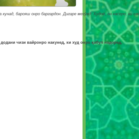
а
кунад
,
барояш
онро
баргардон
.
Дигаре
мегўяд
:
Худоё
,
он
касеро
,
ки
са
додани
чизи
вайронро
накунед
,
ки
худ
онро
қ
абул
надоре
д,