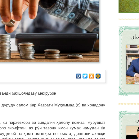
تان
ванди бахшояндаву меҳрубон
уду салом бар Ҳазрати Муҳаммад (с) ва хонадону
ي
парҳезкорӣ ва зиндагии ҳалолу покиза, мурувват
оро гирифтан, аз рӯи тавону имон кумак намудан ба
 худдорӣ аз ҳама амалҳои ношоиста, доштани ахлоқи