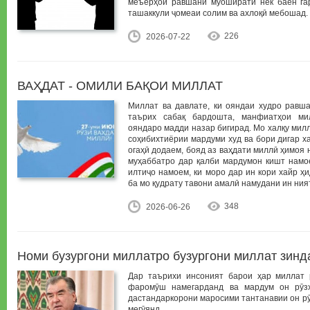
меъёрҳои равшани муоширати нек баён га
ташаккули ҷомеаи солим ва ахлоқӣ мебошад.
226
2026-07-22
ВАҲДАТ - ОМИЛИ БАҚОИ МИЛЛАТ
Миллат ва давлате, ки ояндаи худро равша
таърих сабақ бардошта, манфиатҳои ми
ояндаро мадди назар бигирад. Мо халқу милла
соҳибихтиёрии мардуми худ ва бори дигар х
огаҳӣ додаем, бояд аз ваҳдати миллӣ ҳимоя 
муҳаббатро дар қалби мардумон кишт намое
илтиҷо намоем, ки моро дар ин кори хайр ҳ
ба мо қудрату тавони амалӣ намудани ин ния
348
2026-06-26
Номи бузургони миллатро бузургони миллат зинд
Дар таърихи инсоният барои ҳар миллат р
фаромӯш намегарданд ва мардум он рӯз
дастандаркорони маросими тантанавии он рӯ
мегӯянд.