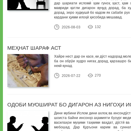
дар шариати исломӣ ҳам гуноҳ ҳаст, ҳам ҳ
мавриди қатли дигарон вуҷуд дорад, ба х
дорад, зеро худкушӣ бо кадом як сабабе ру
кардани ҳукми илоҳӣ ҳисобида мешавад.
132
2026-08-03
МЕҲНАТ ШАРАФ АСТ
Хайре нест дар он касе, ки дӯст надорад моле
ба он обрӯи худро нигаҳ дорад, қарзашро б
некӣ кунад.
270
2026-07-22
ОДОБИ МУОШИРАТ БО ДИГАРОН АЗ НИГОҲИ 
Дини мубини Ислом дини ахлоқ ва инсондӯст
шоиста байни инсонҳо аҳамияти бузург меди
василаҳои муҳими таҳкими ваҳдат, дӯстӣ в
мебошад. Дар Қуръони карим ва су (ﷺ)