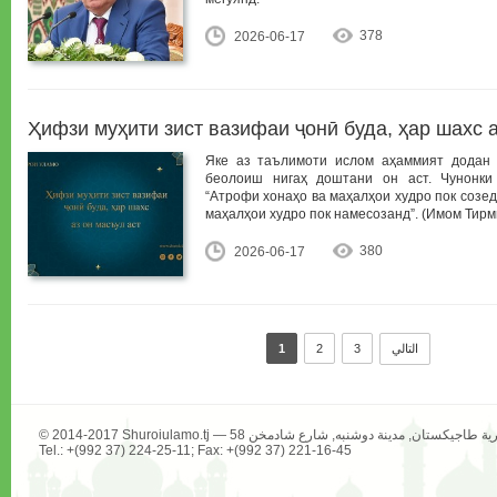
378
2026-06-17
Ҳифзи муҳити зист вазифаи ҷонӣ буда, ҳар шахс а
Яке аз таълимоти ислом аҳаммият додан 
беолоиш нигаҳ доштани он аст. Чунонки
“Атрофи хонаҳо ва маҳалҳои худро пок созед
маҳалҳои худро пок намесозанд”. (Имом Тирм
380
2026-06-17
التالي
3
2
1
Tel.: +(992 37) 224-25-11; Fax: +(992 37) 221-16-45