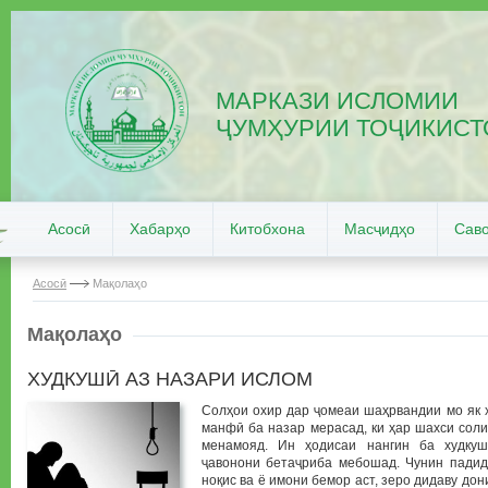
МАРКАЗИ ИСЛОМИИ
ҶУМҲУРИИ ТОҶИКИСТ
Асосӣ
Хабарҳо
Китобхона
Масҷидҳо
Саво
Асосӣ
Мақолаҳо
Мақолаҳо
ХУДКУШӢ АЗ НАЗАРИ ИСЛОМ
Солҳои охир дар ҷомеаи шаҳрвандии мо як 
манфӣ ба назар мерасад, ки ҳар шахси сол
менамояд. Ин ҳодисаи нангин ба худку
ҷавонони бетаҷриба мебошад. Чунин пади
ноқис ва ё имони бемор аст, зеро дидаву дон