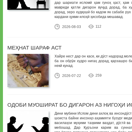
дар шариати исломӣ ҳам гуноҳ ҳаст, ҳам ҳ
мавриди қатли дигарон вуҷуд дорад, ба х
дорад, зеро худкушӣ бо кадом як сабабе ру
кардани ҳукми илоҳӣ ҳисобида мешавад.
112
2026-08-03
МЕҲНАТ ШАРАФ АСТ
Хайре нест дар он касе, ки дӯст надорад моле
ба он обрӯи худро нигаҳ дорад, қарзашро б
некӣ кунад.
259
2026-07-22
ОДОБИ МУОШИРАТ БО ДИГАРОН АЗ НИГОҲИ 
Дини мубини Ислом дини ахлоқ ва инсондӯст
шоиста байни инсонҳо аҳамияти бузург меди
василаҳои муҳими таҳкими ваҳдат, дӯстӣ в
мебошад. Дар Қуръони карим ва суннат