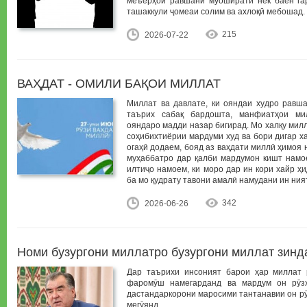
меъёрҳои равшани муоширати нек баён га
ташаккули ҷомеаи солим ва ахлоқӣ мебошад.
215
2026-07-22
ВАҲДАТ - ОМИЛИ БАҚОИ МИЛЛАТ
Миллат ва давлате, ки ояндаи худро равша
таърих сабақ бардошта, манфиатҳои ми
ояндаро мадди назар бигирад. Мо халқу милла
соҳибихтиёрии мардуми худ ва бори дигар х
огаҳӣ додаем, бояд аз ваҳдати миллӣ ҳимоя 
муҳаббатро дар қалби мардумон кишт намое
илтиҷо намоем, ки моро дар ин кори хайр ҳ
ба мо қудрату тавони амалӣ намудани ин ния
342
2026-06-26
Номи бузургони миллатро бузургони миллат зинд
Дар таърихи инсоният барои ҳар миллат р
фаромӯш намегарданд ва мардум он рӯз
дастандаркорони маросими тантанавии он рӯ
мегӯянд.