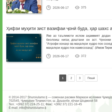
375
2026-06-17
Ҳифзи муҳити зист вазифаи ҷонӣ буда, ҳар шахс а
Яке аз таълимоти ислом аҳаммият додан 
беолоиш нигаҳ доштани он аст. Чунонки
“Атрофи хонаҳо ва маҳалҳои худро пок созед
маҳалҳои худро пок намесозанд”. (Имом Тирм
372
2026-06-17
1
2
3
Пешӣ
© 2014-2017 Shuroiulamo.tj — сомонаи расмии Маркази исломии Ҷумҳур
702545, Ҷумҳурии Тоҷикистон, ш. Душанбе, кӯчаи Шодмонӣ 58
Тел.: +(992 37) 224-25-11; Факс: +(992 37) 221-16-45
E-mail: info@shuroiulamo.tj