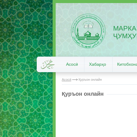
МАРКА
ҶУМҲУ
Асосӣ
Хабарҳо
Китобхон
Асосӣ
Қуръон онлайн
Қуръон онлайн