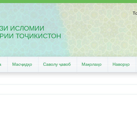
Т
ЗИ ИСЛОМИИ
РИИ ТОҶИКИСТОН
а
Масҷидҳо
Саволу ҷавоб
Мақолаҳо
Наворҳо