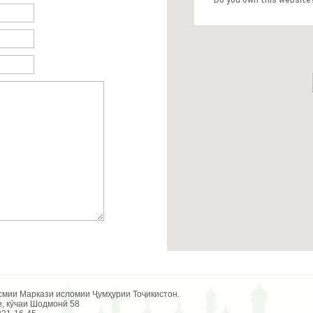
Do you own this website
асмии Маркази исломии Ҷумҳурии Тоҷикистон.
е, кӯчаи Шодмонӣ 58