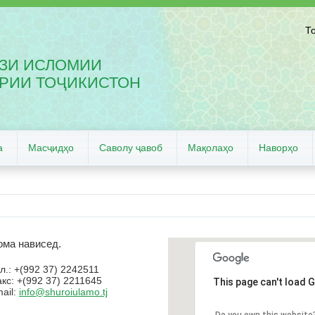
Т
ЗИ ИСЛОМИИ
РИИ ТОҶИКИСТОН
а
Масҷидҳо
Саволу ҷавоб
Мақолаҳо
Наворҳо
ома нависед.
л.: +(992 37) 2242511
кс: +(992 37) 2211645
This page can't load 
ail:
info@shuroiulamo.tj