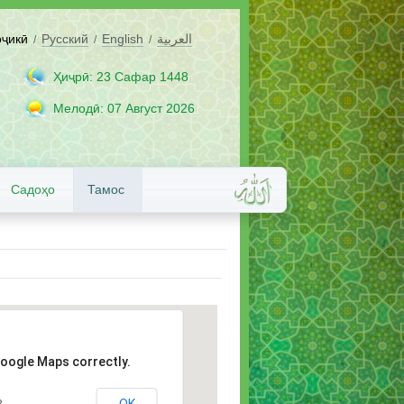
оҷикӣ
Русский
English
العربية
/
/
/
Ҳиҷрӣ: 23 Сафар 1448
Мелодӣ: 07 Август 2026
Садоҳо
Тамос
Google Maps correctly.