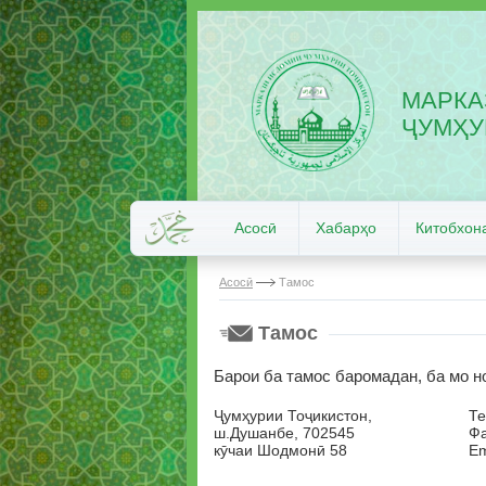
МАРКА
ҶУМҲУ
Асосӣ
Хабарҳо
Китобхон
Асосӣ
Тамос
Тамос
Барои ба тамос баромадан, ба мо н
Ҷумҳурии Тоҷикистон,
Те
ш.Душанбе, 702545
Фа
кӯчаи Шодмонӣ 58
Em