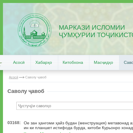
МАРКАЗИ ИСЛОМИИ
ҶУМҲУРИИ ТОҶИКИСТ
Асосӣ
Хабарҳо
Китобхона
Масҷидҳо
Саво
Асосӣ
Саволу ҷавоб
Саволу ҷавоб
03168:
Ое зан ҳангоми ҳайз будан (менструация) метавонад 
ин ки планшет истифода бурда, китоби Курьонро хона