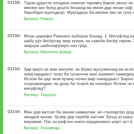
03158:
Тарзи дурусти хондани намози таровеҳ барои занҳо чи 
имоми зан бояд дошта бошанд ва имом дар пеши саф 
баробари муқтадиҳо. Муқтадиҳо ба имоми зан чи гуна 
Қисмҳо:
Намоз
03156:
Моҳи шарифи Рамазон муборак бошад. 1. Мегуфтед ка
шабу рӯз бисёртар зикр кунем, ки савоби бисёр гирем. 
зикрҳои шабонарӯзиро низ гӯед.
Қисмҳо:
Масоили фиқҳӣ
03154:
Ҳар вақто ки ман мегуям, ки Шумо мусулмонед ва исло
зиёд кардааст, онҳо ба суханони ман аҳамият намедиҳа
Ислом ба ҳар чизи кучаку ночиз амр накардааст. Баро
хоҳишмандам, ки доир ба тозагӣ ва назофат Ислом ч
мегуфтед?
Қисмҳо:
Таҳорат
03144:
Ман дар ватсап ба занам навиштам, ки «талоқатро до
зиндагӣ кунам. Ҳозир дар ғарибӣ хастам. Баъд аз шаш
меравам. Пас аз рафтан никох карданамон шарт аст ё
Қисмҳо:
Хонавода