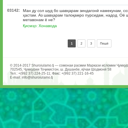
03142:
Ман ду сол шуд бо шавҳарам зиндагонӣ намекунам, со
ҳастам. Аз шавҳарам талоқамро пурсидам, надод. Оё 
метавонам ё не?
Қисмҳо:
Хонавода
1
2
3
Пешӣ
© 2014-2017 Shuroiulamo.tj — сомонаи расмии Маркази исломии Ҷумҳур
702545, Ҷумҳурии Тоҷикистон, ш. Душанбе, кӯчаи Шодмонӣ 58
Тел.: +(992 37) 224-25-11; Факс: +(992 37) 221-16-45
E-mail: info@shuroiulamo.tj