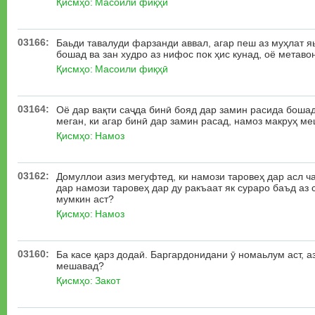
Қисмҳо:
Масоили фиқҳӣ
03166:
Баьди тавалуди фарзанди аввал, агар пеш аз муҳлат я
бошад ва зан худро аз нифос пок ҳис кунад, оё метаво
Қисмҳо:
Масоили фиқҳӣ
03164:
Оё дар вақти саҷда бинӣ бояд дар замин расида боша
меган, ки агар бинӣ дар замин расад, намоз макруҳ м
Қисмҳо:
Намоз
03162:
Домуллои азиз мегуфтед, ки намози таровеҳ дар асл ча
дар намози таровеҳ дар ду ракъаат як сураро баъд аз
мумкин аст?
Қисмҳо:
Намоз
03160:
Ба касе қарз додаӣ. Баргардонидани ӯ номаьлум аст, аз
мешавад?
Қисмҳо:
Закот