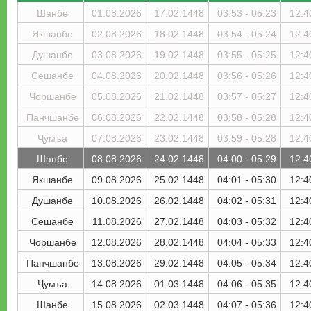
Шанбе
01.08.2026
17.02.1448
03:53 - 05:23
12:4
Якшанбе
02.08.2026
18.02.1448
03:54 - 05:24
12:4
Душанбе
03.08.2026
19.02.1448
03:55 - 05:25
12:4
Сешанбе
04.08.2026
20.02.1448
03:56 - 05:26
12:4
Чоршанбе
05.08.2026
21.02.1448
03:57 - 05:27
12:4
Панҷшанбе
06.08.2026
22.02.1448
03:58 - 05:28
12:4
Ҷумъа
07.08.2026
23.02.1448
03:59 - 05:28
12:4
Шанбе
08.08.2026
24.02.1448
04:00 - 05:29
12:4
Якшанбе
09.08.2026
25.02.1448
04:01 - 05:30
12:4
Душанбе
10.08.2026
26.02.1448
04:02 - 05:31
12:4
Сешанбе
11.08.2026
27.02.1448
04:03 - 05:32
12:4
Чоршанбе
12.08.2026
28.02.1448
04:04 - 05:33
12:4
Панҷшанбе
13.08.2026
29.02.1448
04:05 - 05:34
12:4
Ҷумъа
14.08.2026
01.03.1448
04:06 - 05:35
12:4
Шанбе
15.08.2026
02.03.1448
04:07 - 05:36
12:4