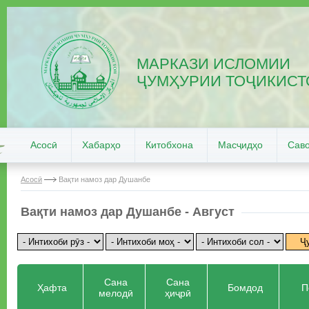
МАРКАЗИ ИСЛОМИИ
ҶУМҲУРИИ ТОҶИКИСТ
Асосӣ
Хабарҳо
Китобхона
Масҷидҳо
Саво
Асосӣ
Вақти намоз дар Душанбе
Вақти намоз дар Душанбе - Август
Сана
Сана
Ҳафта
Бомдод
П
мелодӣ
ҳиҷрӣ