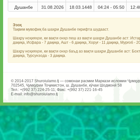
Душанбе
31.08.2026
18.03.1448
04:24 - 05:50
12:4
Эзоҳ
Тақвим мувофиқ ба шаҳри Душанбе гирифта шудааст.
Шаҳру ноҳияҳое, ки вақти онҳо пеш аз вақти шаҳри Душанбе аст: Истарав
дақиқа, Исфара - 7 дақиқа, Ашт - 6 дақиқа, Хоруғ - 11 дақиқа, Мурғоб - 
Шаҳру ноҳияҳое, ки вақти онҳо баъд аз вақти шаҳри Душанбе аст: Бохтар 
дақиқа, Турсунзода - 3 дақиқа.
© 2014-2017 Shuroiulamo.tj — сомонаи расмии Маркази исломии Ҷумҳур
702545, Ҷумҳурии Тоҷикистон, ш. Душанбе, кӯчаи Шодмонӣ 58
Тел.: +(992 37) 224-25-11; Факс: +(992 37) 221-16-45
E-mail: info@shuroiulamo.tj