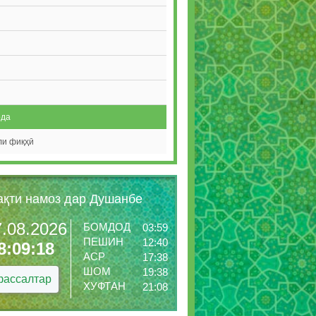
ода
ли фиқҳӣ
ақти намоз дар Душанбе
7.08.2026
БОМДОД
03:59
ПЕШИН
12:40
8:09:19
АСР
17:38
ШОМ
19:38
ассалтар
ХУФТАН
21:08