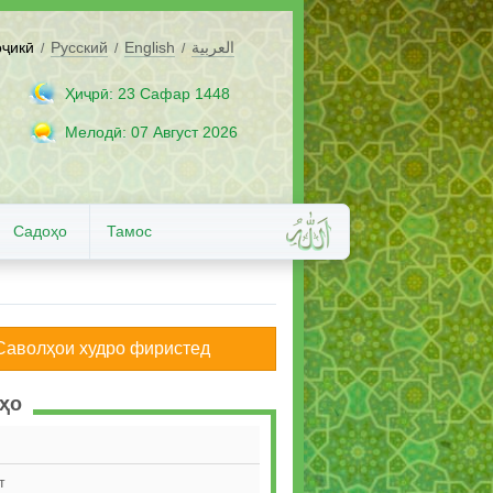
оҷикӣ
Русский
English
العربية
/
/
/
Ҳиҷрӣ: 23 Сафар 1448
Мелодӣ: 07 Август 2026
Садоҳо
Тамос
Саволҳои худро фиристед
ҳо
т