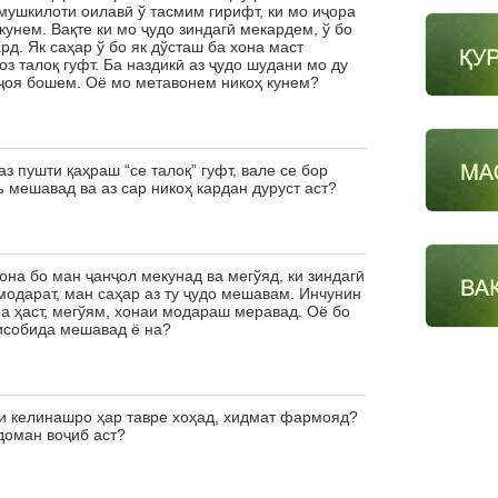
 мушкилоти оилавӣ ў тасмим гирифт, ки мо иҷора
кунем. Вақте ки мо ҷудо зиндагӣ мекардем, ў бо
д. Як саҳар ў бо як дўсташ ба хона маст
оз талоқ гуфт. Ба наздикӣ аз ҷудо шудани мо ду
кҷоя бошем. Оё мо метавонем никоҳ кунем?
з пушти қаҳраш “се талоқ” гуфт, вале се бор
ъ мешавад ва аз сар никоҳ кардан дуруст аст?
она бо ман ҷанҷол мекунад ва мегўяд, ки зиндагӣ
модарат, ман саҳар аз ту ҷудо мешавам. Инчунин
ма ҳаст, мегўям, хонаи модараш меравад. Оё бо
ҳисобида мешавад ё на?
ки келинашро ҳар тавре хоҳад, хидмат фармояд?
доман воҷиб аст?