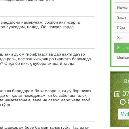
Намоз
Закот
 зиндагонӣ намекунам, соҳиби як писарча
мро пурсидам, надод. Оё шавҳар карда
Рӯза
Ҳаҷ
Хонав
ш зани дуюм гирифтааст ва дар вақти даъво
Масои
ада рав», пас зан чизҳояшро гирифта баромада
е? Онҳо бе никоҳ дубора зиндагӣ карда
В
кор як бародарам бо ҳамсараш, ки ду бор никоҳ
0
ар он ҳолат намедонам, ки бо забонам талоқ
фта наметавонам, вале ин савол маро хеле азоб
 гўед.
Муф
 шавҳарам боре ба ман талоқ гуфт. Пас аз он