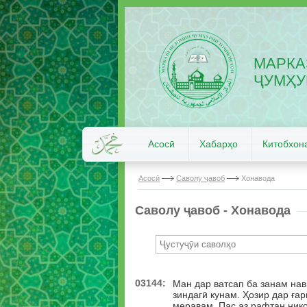
МАРКА
ҶУМҲУ
Асосӣ
Хабарҳо
Китобхон
Асосӣ
Саволу ҷавоб
Хонавода
Саволу ҷавоб - Хонавода
03144:
Ман дар ватсап ба занам нав
зиндагӣ кунам. Ҳозир дар ға
меравам. Пас аз рафтан нико