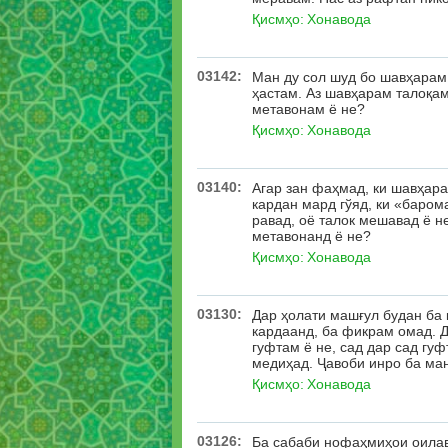
Қисмҳо:
Хонавода
03142:
Ман ду сол шуд бо шавҳарам
ҳастам. Аз шавҳарам талоқа
метавонам ё не?
Қисмҳо:
Хонавода
03140:
Агар зан фаҳмад, ки шавҳара
кардан мард гўяд, ки «баром
равад, оё талок мешавад ё н
метавонанд ё не?
Қисмҳо:
Хонавода
03130:
Дар ҳолати машғул будан ба 
кардаанд, ба фикрам омад. Д
гуфтам ё не, сад дар сад гу
медиҳад. Ҷавоби инро ба ман
Қисмҳо:
Хонавода
03126:
Ба сабаби нофаҳмиҳои оилавӣ