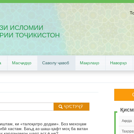
Т
ЗИ ИСЛОМИИ
РИИ ТОҶИКИСТОН
а
Масҷидҳо
Саволу ҷавоб
Мақолаҳо
Наворҳо
Қисм
Ақида
иштам, ки «талоқатро додам». Боз мехоҳам
рибӣ хастам. Баъд аз шаш-ҳафт моҳ ба ватан
Таҳора
х карданамон шарт аст ё не?