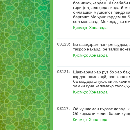
боз никоҳ кардем. Аз сабаби
гирифта, алоҳида зиндагӣ ме
оилаашон мушкилот пайдо кар
баргашт. Мо ҷанг кардем ва б
сол мешавад. Мехоҳад, ки я
Қисмҳо:
Хонавода
03123:
Бо шавҳарам ҷанҷол шудем, а
такрор накард, оё талоқ воқе
Қисмҳо:
Хонавода
03121:
Шавҳарам ҳар рўз бо ҳар баҳ
кардан намехоҳӣ, рав хонаи 
ба модараш гуфт, ки як кали
ҳамин гуна калимаҳо талоқ 
Қисмҳо:
Хонавода
03117:
Оё хушдоман иҷозат дорад, 
Оё хидмати келин барои хуш
Қисмҳо:
Хонавода