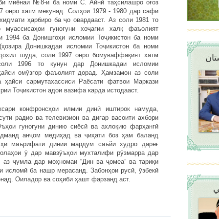
би миёнаи №8-и ба номи С. Айнӣ таҳсилашро оғоз
77 онро хатм мекунад. Солҳои 1979 - 1980 дар сафи
хидмати ҳарбиро ба ҷо овардааст. Аз соли 1981 то
 муассисаҳои гуногуни хоҷагии халқ фаъолият
и 1994 ба Донишгоҳи исломии Тоҷикистон ба номи
(ҳозира Донишкадаи исломии Тоҷикистон ба номи
дохил шуда, соли 1997 онро бомуваффақият хатм
تان
соли 1996 то кунун дар Донишкадаи исломии
ҳайси омӯзгор фаъолият дорад. Ҳамзамон аз соли
а ҳайси сармутахассиси Раёсати фатвои Маркази
рии Тоҷикистон адои вазифа карда истодааст.
сари конфронсҳои илмии динӣ иштирок намуда,
сути радио ва телевизион ва дигар васоити ахбори
ъҳои гуногуни динию сиёсӣ ва ахлоқию фарҳангӣ
удманд анҷом медиҳад ва ҷиҳати боз ҳам баланд
тҳи маърифати динии мардум саъйи худро дареғ
олаҳои ӯ дар мавзӯъҳои мухталифи рӯзмарра дар
, аз ҷумла дар моҳномаи “Дин ва ҷомеа” ва тариқи
и исломӣ ба нашр мерасанд. Забонҳои русӣ, ӯзбекӣ
над. Оиладор ва соҳиби ҳашт фарзанд аст.
ي