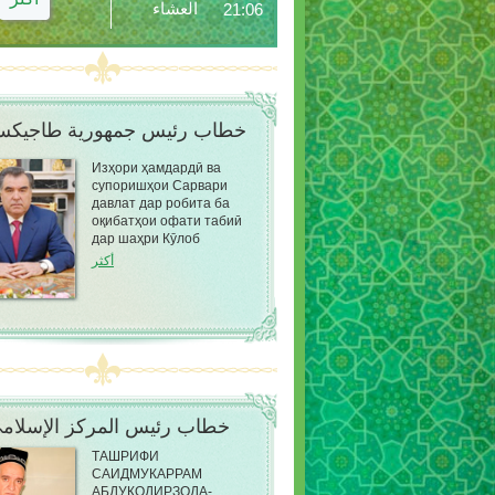
العشاء
21:06
خطاب رئيس جمهورية طاجيكس
Изҳори ҳамдардӣ ва
супоришҳои Сарвари
давлат дар робита ба
оқибатҳои офати табиӣ
дар шаҳри Кӯлоб
أكثر
خطاب رئيس المركز الإسلام
ТАШРИФИ
САИДМУКАРРАМ
АБДУҚОДИРЗОДА-