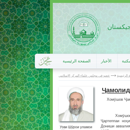
اجيكستان
كتبة
الأخبار
الصفحة الرئيسية
 الرئيسية
عضو في مجلس علماء المركز الإسلامي
Ҷамолид
Хомӯшов Ҷам
Хомӯшов Ҷамо
Ҷартеппаи ноҳи
Дониши аввалия
Узви Шӯрои уламои