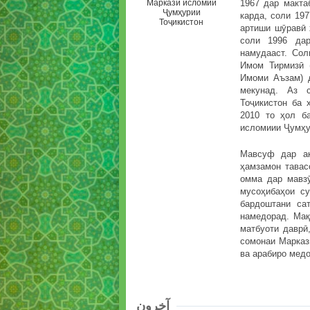
Маркази исломии
1967 дар макта
Ҷумҳурии
карда, соли 19
Тоҷикистон
артиши шӯравӣ 
соли 1996 дар
намудааст. Сол
Имом Тирмизӣ 
Имоми Аъзам) 
мекунад. Аз 
Тоҷикистон ба 
2010 то ҳол б
исломиии Ҷумҳу
Мавсуф дар ак
ҳамзамон тавас
омма дар мавзӯ
мусоҳибаҳои с
бардоштани са
намедорад. Мақ
матбуоти даврӣ
сомонаи Марказ
ва арабиро медо
آخرون