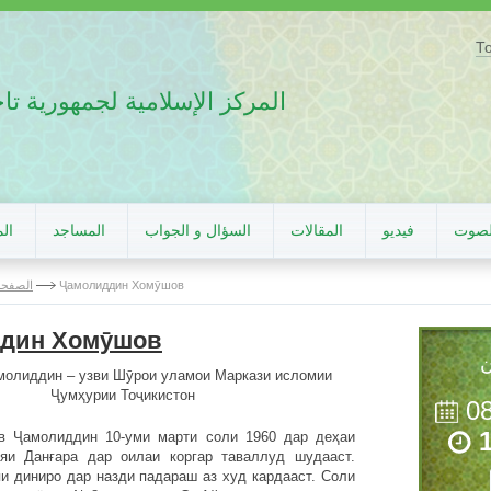
Т
المركز الإسلامية لجمهورية ت
لصوت
فيديو
المقالات
السؤال و الجواب
المساجد
الم
Ҷамолиддин Хомӯшов
الصفحة
дин Хомӯшов
ن
олиддин – узви Шӯрои уламои Маркази исломии
Ҷумҳурии Тоҷикистон
0
лиддин 10-уми марти соли 1960 дар деҳаи
яи Данғара дар оилаи коргар таваллуд шудааст.
и диниро дар назди падараш аз худ кардааст. Соли