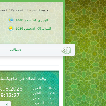
العربية
English
Русский
оҷикӣ
/
/
/
الهجرى: 24 صفـر 1448
الميلاد: 08 أغسطس 2026
الإتصالات
ا
وقت الصلاة في طاجيكستا
8.08.2026
الفجر
04:00
الظهر
12:40
19:13:28
العصر
17:36
المغرب
19:36
أكثر