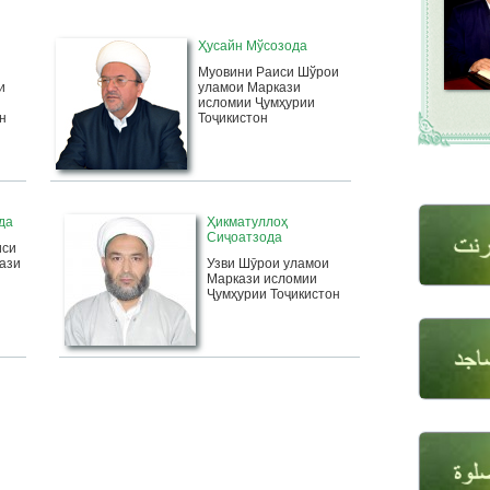
Ҳусайн Мўсозода
Муовини Раиси Шўрои
и
уламои Маркази
исломии Ҷумҳурии
н
Тоҷикистон
да
Ҳикматуллоҳ
Сиҷоатзода
иси
ази
Узви Шӯрои уламои
Маркази исломии
Ҷумҳурии Тоҷикистон