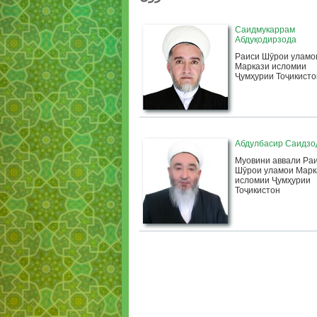
Саидмукаррам
Абдуқодирзода
Раиси Шӯрои уламо
Маркази исломии
Ҷумҳурии Тоҷикисто
Абдулбасир Саидзо
Муовини аввали Ра
Шӯрои уламои Марк
исломии Ҷумҳурии
Тоҷикистон