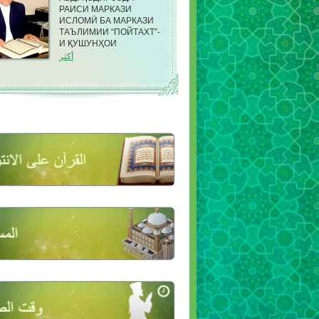
РАИСИ МАРКАЗИ
ИСЛОМӢ БА МАРКАЗИ
ТАЪЛИМИИ “ПОЙТАХТ”-
И ҚУШУНҲОИ
САРҲАДИИ КДАМ ДАР
أكثر
НОҲИЯИ ФИРДАВСИИ
ШАҲРИ ДУШАНБЕ