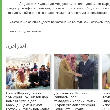
Аз даргоҳи Худованди меҳрубон масъалат дорем, ки марҳу
раҳмату мағфират намуда, маъвои охираташро биҳишти ҷови
хонадону пайвандонашон сабри ҷамил ва аҷри азим насиб фармояд
«Ҳамоно мо аз они Худоем ва ҳамоно мо ба сўи Вай бозхоҳем гар
Раёсати Шўрои уламо
أخبار أخرى
Раиси Шӯрои уламои
Дар ҳошияи Форуми
Вох
Ҷумҳурии Тоҷикистон дар
байналмилалии
Тоҷи
намози Ҷумъа дар
тамаддуни исломӣ Раиси
Идо
Масҷиди Ҷомеи Имом
Шӯрои уламои Ҷумҳурии
Ӯзбе
Бухорӣ иштирок намуданд
Тоҷикистон, Муфтии
2026