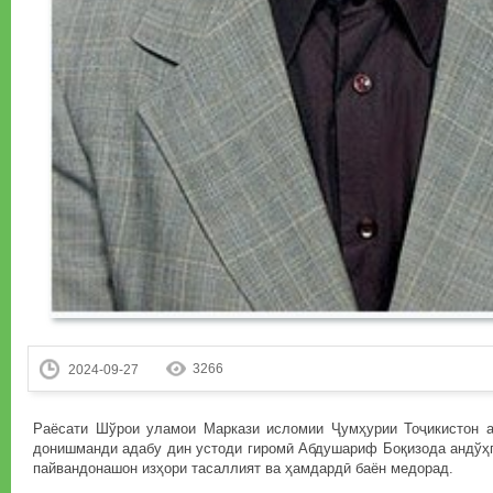
3266
2024-09-27
Раёсати Шўрои уламои Маркази исломии Ҷумҳурии Тоҷикистон а
донишманди адабу дин устоди гиромӣ Абдушариф Боқизода андўҳг
пайвандонашон изҳори тасаллият ва ҳамдардӣ баён медорад.