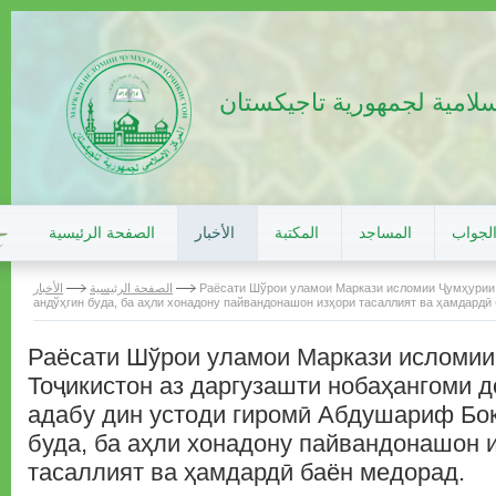
سلامية لجمهورية تاجيكستان
الجواب
المساجد
المكتبة
الأخبار
الصفحة الرئيسية
Раёсати Шўрои уламои Маркази исломии Ҷумҳурии 
الصفحة الرئيسية
الأخبار
андўҳгин буда, ба аҳли хонадону пайвандонашон изҳори тасаллият ва ҳамдардӣ
Раёсати Шўрои уламои Маркази исломии
Тоҷикистон аз даргузашти нобаҳангоми
адабу дин устоди гиромӣ Абдушариф Боқ
буда, ба аҳли хонадону пайвандонашон 
тасаллият ва ҳамдардӣ баён медорад.