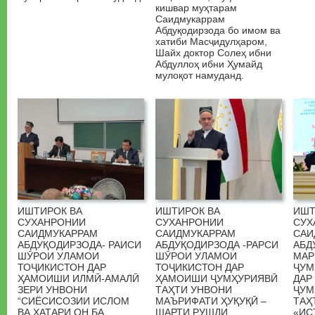
кишвар муҳтарам
Саидмукаррам
Абдуқодирзода бо имом ва
хатиби Масҷидулҳаром,
Шайх доктор Солеҳ ибни
Абдуллоҳ ибни Ҳумайд
мулоқот намуданд.
ИШТИРОК ВА
ИШТИРОК ВА
ИШТ
СУХАНРОНИИ
СУХАНРОНИИ
СУХ
САИДМУКАРРАМ
САИДМУКАРРАМ
САИ
АБДУҚОДИРЗОДА- РАИСИ
АБДУҚОДИРЗОДА -РАРСИ
АБД
ШӮРОИ УЛАМОИ
ШӮРОИ УЛАМОИ
МАР
ТОҶИКИСТОН ДАР
ТОҶИКИСТОН ДАР
ҶУМ
ҲАМОИШИ ИЛМӢ-АМАЛӢ
ҲАМОИШИ ҶУМҲУРИЯВӢ
ДАР
ЗЕРИ УНВОНИ
ТАҲТИ УНВОНИ
ҶУМ
“СИЁСИСОЗИИ ИСЛОМ
МАЪРИФАТИ ҲУҚУҚӢ –
ТАҲ
ВА ХАТАРИ ОН БА
ШАРТИ РУШДИ
«ИС