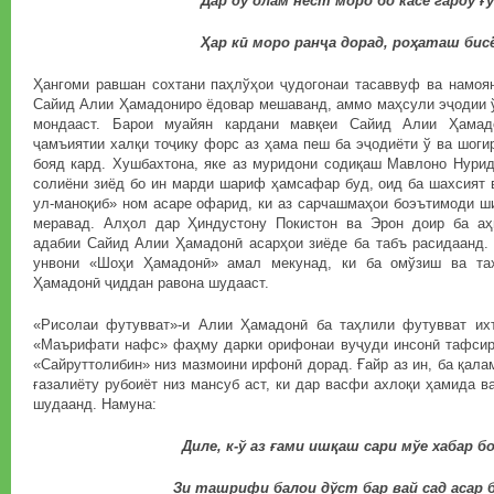
Дар ду олам нест моро бо касе гарду ғу
Ҳар кӣ моро ранҷа дорад, роҳаташ бисё
Ҳангоми равшан сохтани паҳлўҳои ҷудогонаи тасаввуф ва намоян
Сайид Алии Ҳамадониро ёдовар мешаванд, аммо маҳсули эҷодии ў
мондааст. Барои муайян кардани мавқеи Сайид Алии Ҳамад
ҷамъиятии халқи тоҷику форс аз ҳама пеш ба эҷодиёти ў ва шог
бояд кард. Хушбахтона, яке аз муридони содиқаш Мавлоно Нури
солиёни зиёд бо ин марди шариф ҳамсафар буд, оид ба шахсият 
ул-маноқиб» ном асаре офарид, ки аз сарчашмаҳои боэътимоди ш
меравад. Алҳол дар Ҳиндустону Покистон ва Эрон доир ба а
адабии Сайид Алии Ҳамадонӣ асарҳои зиёде ба табъ расидаанд.
унвони «Шоҳи Ҳамадонӣ» амал мекунад, ки ба омўзиш ва та
Ҳамадонӣ ҷиддан равона шудааст.
«Рисолаи футувват»-и Алии Ҳамадонӣ ба таҳлили футувват их
«Маърифати нафс» фаҳму дарки орифонаи вуҷуди инсонӣ тафсир
«Сайруттолибин» низ мазмоини ирфонӣ дорад. Ғайр аз ин, ба қала
ғазалиёту рубоиёт низ мансуб аст, ки дар васфи ахлоқи ҳамида в
шудаанд. Намуна:
Диле, к-ў аз ғами ишқаш сари мўе хабар б
Зи ташрифи балои дўст бар вай сад асар 