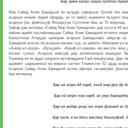
Бар ҳама халқи чаҳон султон бувад
Мир Сайид Алии Ҳамадонӣ бо вуҷуди сафарҳои тўлонӣ боз имк
асарҳои илмию бадеӣ офарад, ки то имрўз аҳамияти бузурги таъ
асарҳои ўро файласуф Моҳирхуҷа Султонов беш аз 70 медонад
Зафар дар китобаш «Сайид Мир Алии Ҳамадонӣ» дар хусуси 44 аса
забони арабӣ таълифнамудаи Сайид Алии Ҳамадонӣ иттилоъ мед
Азизуллоҳи Аторудӣ шумораи асарҳои Ҳамадониро зиёдтар аз
Ҳамадонӣ асосан ба асарҳои насрии худ, аз қабили «Макорим-ул-а
«Анвор-ул-азҳор», «Вуҷудия», «Кашф-ул-ҳақоиқ» ва амсоли инҳо
босазо гузошт. Асарҳои мавсуф дар китобхонаҳои машҳури Эр
Тошканд ва як идда шаҳрҳои мутамаддини Ғарб маҳфузанд. Дар га
адабиёт, шарқшиносӣ ва мероси хаттии Тоҷикистон 52 адад асар
Асарҳои Сайид Алии Ҳамадонӣ аслан афкори тасаввуфӣ, фалса
бар мегиранд.
Ҳар кӣ моро ёд кард, эзид мар-ўро ёр б
Ҳар кӣ моро хор кард, аз умр бархурдор
Ҳар кӣ андар роҳи мо хоре фиканд аз д
Ҳар гуле, к-аз боғи васлаш бишкуфад, бе