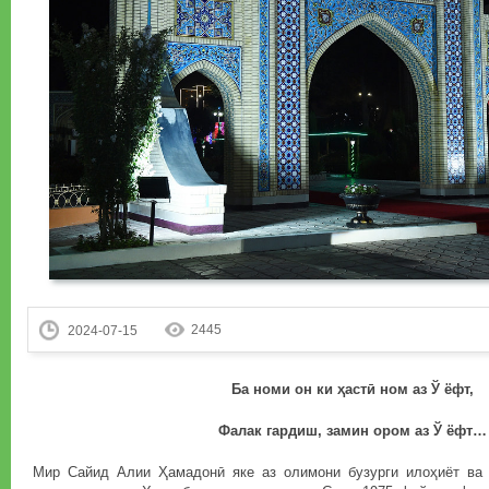
2445
2024-07-15
Ба номи он ки ҳастӣ ном аз Ў ёфт,
Фалак гардиш, замин ором аз Ў ёфт…
Мир Сайид Алии Ҳамадонӣ яке аз олимони бузурги илоҳиёт ва