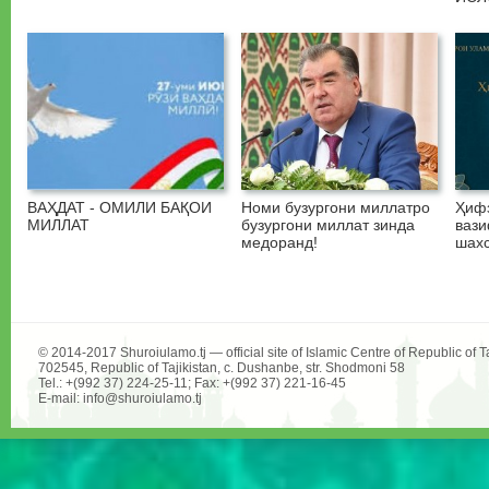
ВАҲДАТ - ОМИЛИ БАҚОИ
Номи бузургони миллатро
Ҳифз
МИЛЛАТ
бузургони миллат зинда
вази
медоранд!
шахс
© 2014-2017 Shuroiulamo.tj — official site of Islamic Centre of Republic of Ta
702545, Republic of Tajikistan, c. Dushanbe, str. Shodmoni 58
Tel.: +(992 37) 224-25-11; Fax: +(992 37) 221-16-45
E-mail: info@shuroiulamo.tj