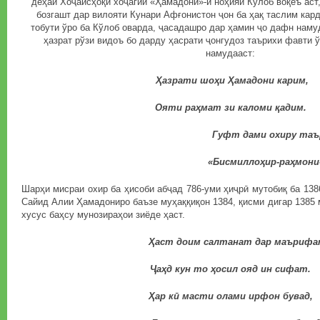
деҳаи Хоҷаисҳоқи хоҷагии «Ҳамадонӣ»-и ноҳияи Кўлоб воқеъ аст
бозгашт дар вилояти Кунари Афғонистон ҷон ба ҳақ таслим кар
тобути ўро ба Кўлоб оварда, ҷасадашро дар ҳамин ҷо дафн наму
ҳазрат рўзи видоъ бо дарду ҳасрати ҷонгудоз таърихи фавти ў
намудааст:
Ҳазрати шоҳи Ҳамадони карим,
Ояти раҳмат зи каломи қадим.
Гуфт дами охиру таърих
«Бисмиллоҳир-раҳмони-ра
Шарҳи мисраи охир ба ҳисоби абҷад 786-уми ҳиҷрӣ мутобиқ ба 138
Сайид Алии Ҳамадониро баъзе муҳаққиқон 1384, қисми дигар 1385 
хусус баҳсу мунозираҳои зиёде ҳаст.
Ҳаст доим салтанат дар маърифа
Ҷаҳд кун то ҳосил ояд ин сифат.
Ҳар кӣ масти олами ирфон бувад,