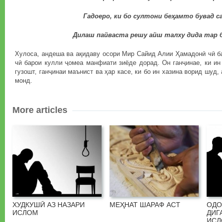
Гадоеро, ки бо султони беҳамто бувад с
Дилаш пайваста решу айш талху дида тар
Хулоса, андеша ва ақидаву осори Мир Сайид Алии Ҳамадонӣ чӣ б
чӣ барои кулли ҷомеа манфиати зиёде дорад. Он ганҷинае, ки ин
гузошт, ганҷинаи маънист ва ҳар касе, ки бо ин хазина ворид шуд,
монд.
More articles
ХУДКУШӢ АЗ НАЗАРИ
МЕҲНАТ ШАРАФ АСТ
ОДО
ИСЛОМ
ДИГ
ИС