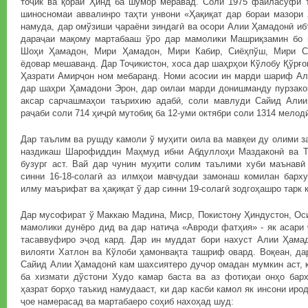
тоҷик ва қораи Ҳинд ба шумор меравад. Соли 1975 файласуфи 
шиносномаи аввалинро таҳти унвони «Ҳақиқат дар бораи мазори
намуда, дар омўзиши ҷараёни зиндагӣ ва осори Алии Ҳамадонӣ иб
дараҷаи мақому мартабааш ўро дар мамолики Машриқзамин бо н
Шоҳи Ҳамадон, Мири Ҳамадон, Мири Кабир, Сиёҳпўш, Мири С
ёдовар мешаванд. Дар Тоҷикистон, хоса дар шаҳрҳои Кўлобу Қўрғо
Ҳазрати Амирҷон ном мебаранд. Номи асосии ин марди шариф Ал
дар шаҳри Ҳамадони Эрон, дар оилаи марди донишманду пурзаков
аксар сарчашмаҳои таърихию адабӣ, соли мавлуди Сайид Алии
раҷаби соли 714 ҳиҷрӣ мутобиқ ба 12-уми октябри соли 1314 мелод
Дар таълим ва рушду камоли ў муҳити оила ва мавқеи ду олими 
наздикаш Шарофиддин Маҳмуд ибни Абдуллоҳи Маздаконӣ ва Т
бузург аст. Вай дар чунин муҳити солим таълими хуби маънавӣ
синни 16-18-солагӣ аз илмҳои мавҷудаи замонаш комилан барху
илму маърифат ва ҳақиқат ў дар синни 19-солагӣ зодгоҳашро тарк 
Дар мусофират ў Маккаю Мадина, Миср, Покистону Ҳиндустон, Оси
мамолики дунёро дид ва дар натиҷа «Авроди фатҳия» - як асари
тасаввуфиро эҷод кард. Дар ин муддат бори нахуст Алии Ҳама
вилояти Хатлон ва Кўлоби ҳамонвақта ташриф овард. Воқеан, да
Сайид Алии Ҳамадонӣ кам шахсиятеро дучор омадан мумкин аст, 
ба хизмати дўстони Худо камар баста ва аз фотиҳаи онҳо бар
ҳазрат борҳо таъкид намудааст, ки дар касби камол як инсони иро
ҷое намерасад ва мартабаеро соҳиб нахоҳад шуд: