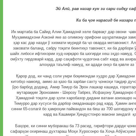
Эй Алӣ, рав назар кун зи сари сидқу са
Ки ба ҷое нарасид бе назари пир
Ин мартаба ба Сайид Алии Ҳамадонӣ хеле барвақт дар овони ҷав
Муҳаммадхони Азконӣ яке аз олимону орифони шуҳратманди замо
ҳар кас дар назди ў хизмати муридӣ ба ҷо оварда метавонист. 
заковати баланд, сабру тоқати беинтиҳо тавонист, ки ба дарбори 
шайх либоси ифтихории худ-хирқаро ба шогирди хеш эҳдо намуд. 
омўхту гирдоварӣ кард, дар саҳафоти ҷудогона сабт кард ва ахира
алоҳида таълиф намуд, ки адади онҳо ба қавле аз 
Қарор дод, ки чанд соли умри боқимондаи худро дар Ҳамадон
китобҳо намояд, аммо аз қазо ба зарбаи сахту ҷонкоҳи тақдир дуч
ўро барбод доданд. Амир Темур ба Эрон лашкар кашида, ғоратгар
мутараққии Эронзамин - Шерозу Табрез, Исфаҳону Ҳамадонро б
Ҳамадонӣ тоқати дар ҳоли харобазор дидани ватани азизашро 
Темурро дар хусуси ба дарбор омаданашро рад кард. Ҳамин ангез
синни 65-солагӣ бо ҳамроҳии пайвандон ва беш аз 700 шогирдону
кард ва Кашмири Ҳиндустонро макони зиндагӣ қа
Баҳоре, ки синни муборакаш ба 73 расид, гирифтори дарди ҷонко
сафарҳои охиринаш духтараш Моҳи Хуросонро ба Хоҷа Абўисҳоки 