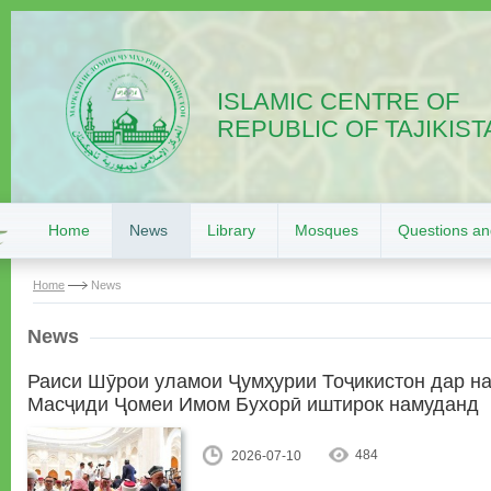
ISLAMIC CENTRE OF
REPUBLIC OF TAJIKIST
Home
News
Library
Mosques
Questions a
Home
News
News
Раиси Шӯрои уламои Ҷумҳурии Тоҷикистон дар н
Масҷиди Ҷомеи Имом Бухорӣ иштирок намуданд
484
2026-07-10