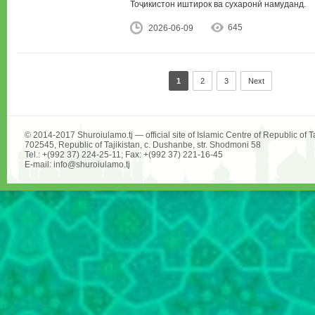
Тоҷикистон иштирок ва сухаронӣ намуданд.
645
2026-06-09
1
2
3
Next
© 2014-2017 Shuroiulamo.tj — official site of Islamic Centre of Republic of Ta
702545, Republic of Tajikistan, c. Dushanbe, str. Shodmoni 58
Tel.: +(992 37) 224-25-11; Fax: +(992 37) 221-16-45
E-mail: info@shuroiulamo.tj