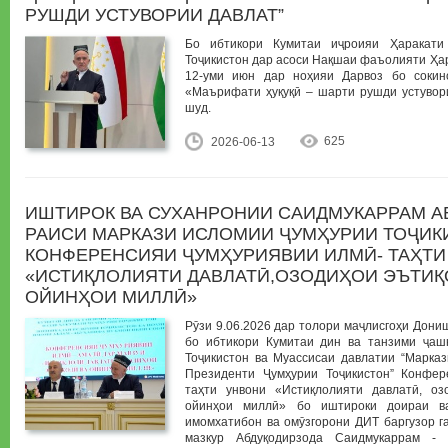
РУШДИ УСТУВОРИИ ДАВЛАТ”
Бо ибтикори Кумитаи иҷроияи Ҳаракати
Тоҷикистон дар асоси Нақшаи фаъолияти Ҳар
12-уми июн дар ноҳияи Дарвоз бо соки
«Маърифати ҳуқуқӣ – шарти рушди устувори
шуд.
625
2026-06-13
ИШТИРОК ВА СУХАНРОНИИ САИДМУКАРРАМ А
РАИСИ МАРКАЗИ ИСЛОМИИ ҶУМҲУРИИ ТОҶИК
КОНФЕРЕНСИЯИ ҶУМҲУРИЯВИИ ИЛМӢ- ТАҲТИ
«ИСТИҚЛОЛИЯТИ ДАВЛАТӢ,ОЗОДИҲОИ ЭЪТИҚ
ОЙИНҲОИ МИЛЛӢ»
Рӯзи 9.06.2026 дар толори маҷлисгоҳи Дони
бо ибтикори Кумитаи дин ва танзими ҷаш
Тоҷикистон ва Муассисаи давлатии “Марка
Президенти Ҷумҳурии Тоҷикистон” Конфер
таҳти унвони «Истиқлолияти давлатӣ, оз
ойинҳои миллӣ» бо иштироки доираи ва
имомхатибон ва омӯзгорони ДИТ баргузор г
мазкур Абдуқодирзода Саидмукаррам -