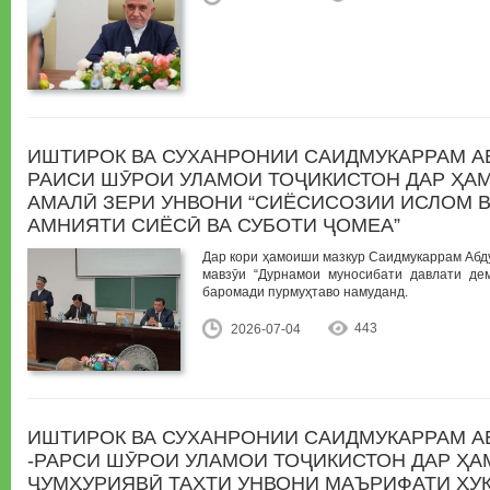
ИШТИРОК ВА СУХАНРОНИИ САИДМУКАРРАМ А
РАИСИ ШӮРОИ УЛАМОИ ТОҶИКИСТОН ДАР ҲА
АМАЛӢ ЗЕРИ УНВОНИ “СИЁСИСОЗИИ ИСЛОМ В
АМНИЯТИ СИЁСӢ ВА СУБОТИ ҶОМЕА”
Дар кори ҳамоиши мазкур Саидмукаррам Абд
мавзӯи “Дурнамои муносибати давлати де
баромади пурмуҳтаво намуданд.
443
2026-07-04
ИШТИРОК ВА СУХАНРОНИИ САИДМУКАРРАМ А
-РАРСИ ШӮРОИ УЛАМОИ ТОҶИКИСТОН ДАР Ҳ
ҶУМҲУРИЯВӢ ТАҲТИ УНВОНИ МАЪРИФАТИ ҲУҚ