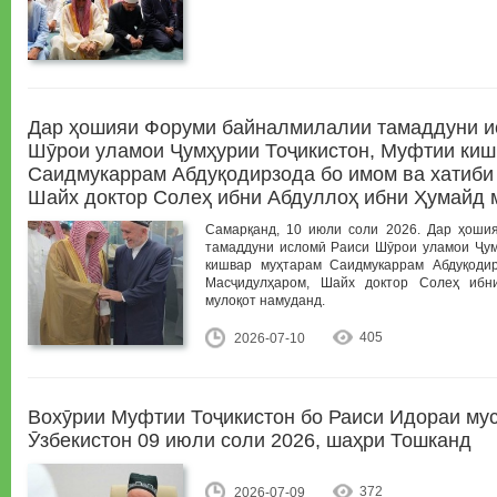
Дар ҳошияи Форуми байналмилалии тамаддуни и
Шӯрои уламои Ҷумҳурии Тоҷикистон, Муфтии киш
Саидмукаррам Абдуқодирзода бо имом ва хатиби
Шайх доктор Солеҳ ибни Абдуллоҳ ибни Ҳумайд 
Самарқанд, 10 июли соли 2026. Дар ҳоши
тамаддуни исломӣ Раиси Шӯрои уламои Ҷум
кишвар муҳтарам Саидмукаррам Абдуқоди
Масҷидулҳаром, Шайх доктор Солеҳ ибн
мулоқот намуданд.
405
2026-07-10
Вохӯрии Муфтии Тоҷикистон бо Раиси Идораи му
Ӯзбекистон 09 июли соли 2026, шаҳри Тошканд
372
2026-07-09