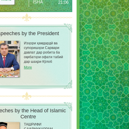
ISHA
21:06
peeches by the President
Изҳори ҳамдардӣ ва
супоришҳои Сарвари
давлат дар робита ба
оқибатҳои офати табиӣ
дар шаҳри Кӯлоб
More
ches by the Head of Islamic
Сentre
ТАШРИФИ