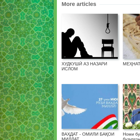
More articles
ХУДКУШӢ АЗ НАЗАРИ
МЕҲНАТ
ИСЛОМ
ВАҲДАТ - ОМИЛИ БАҚОИ
Номи бу
МИЛЛАТ
бузурго