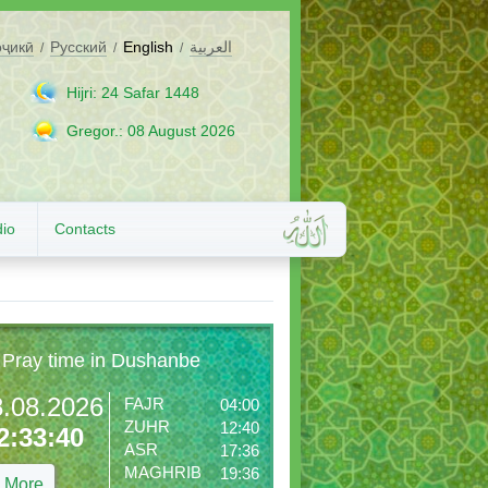
оҷикӣ
Русский
English
العربية
/
/
/
Hijri: 24 Safar 1448
Gregor.: 08 August 2026
io
Contacts
Pray time in Dushanbe
8.08.2026
FAJR
04:00
ZUHR
12:40
2:33:41
ASR
17:36
MAGHRIB
19:36
More