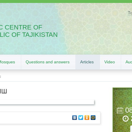
Т
C CENTRE OF
IC OF TAJIKISTAN
Mosques
Questions and answers
Articles
Video
Aud
Ш
ИШ
0