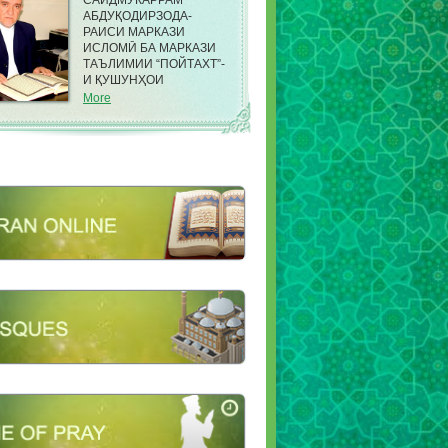
САИДМУКАРРАМ
АБДУҚОДИРЗОДА-
РАИСИ МАРКАЗИ
ИСЛОМӢ БА МАРКАЗИ
ТАЪЛИМИИ “ПОЙТАХТ”-
И ҚУШУНҲОИ
САРҲАДИИ КДАМ ДАР
More
НОҲИЯИ ФИРДАВСИИ
ШАҲРИ ДУШАНБЕ