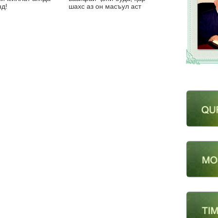
д!
шахс аз он масъул аст