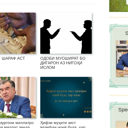
S
 ШАРАФ АСТ
ОДОБИ МУОШИРАТ БО
ДИГАРОН АЗ НИГОҲИ
ИСЛОМ
Spee
зургони миллатро
Ҳифзи муҳити зист
ни миллат зинда
вазифаи ҷонӣ буда, ҳар