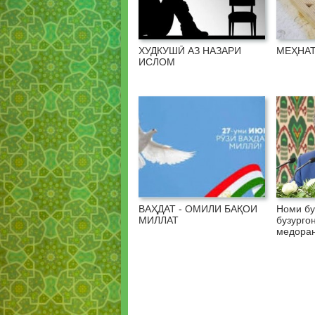
ХУДКУШӢ АЗ НАЗАРИ
МЕҲНАТ
ИСЛОМ
ВАҲДАТ - ОМИЛИ БАҚОИ
Номи бу
МИЛЛАТ
бузурго
медоран