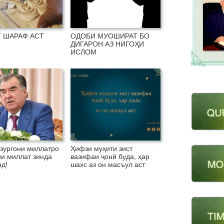
 ШАРАФ АСТ
ОДОБИ МУОШИРАТ БО
ДИГАРОН АЗ НИГОҲИ
ИСЛОМ
зургони миллатро
Ҳифзи муҳити зист
ни миллат зинда
вазифаи ҷонӣ буда, ҳар
д!
шахс аз он масъул аст