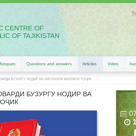
Т
C CENTRE OF
IC OF TAJIKISTAN
Mosques
Questions and answers
Articles
Video
Aud
АРДИ БУЗУРГУ НОДИР ВА ИФТИХОРИ МИЛЛАТИ ТОҶИК
ВАРДИ БУЗУРГУ НОДИР ВА
ТОҶИК
0