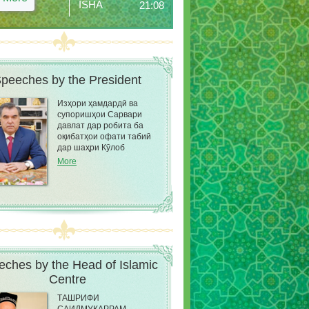
ISHA
21:08
peeches by the President
Изҳори ҳамдардӣ ва
супоришҳои Сарвари
давлат дар робита ба
оқибатҳои офати табиӣ
дар шаҳри Кӯлоб
More
ches by the Head of Islamic
Сentre
ТАШРИФИ