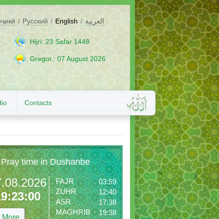
оҷикӣ
Русский
English
العربية
/
/
/
Hijri: 23 Safar 1448
Gregor.: 07 August 2026
io
Contacts
Pray time in Dushanbe
7.08.2026
FAJR
03:59
ZUHR
12:40
19:23:01
ASR
17:38
MAGHRIB
19:38
More