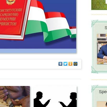
S
Spee