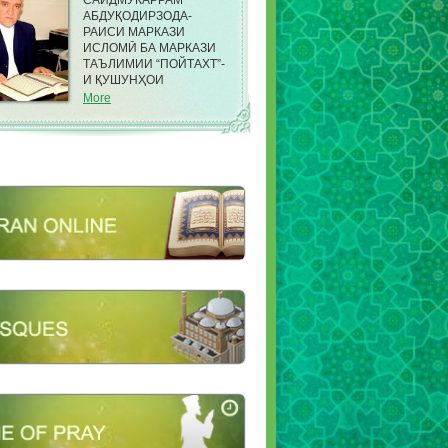
САИДМУКАРРАМ
АБДУҚОДИРЗОДА-
РАИСИ МАРКАЗИ
ИСЛОМӢ БА МАРКАЗИ
ТАЪЛИМИИ “ПОЙТАХТ”-
И ҚУШУНҲОИ
САРҲАДИИ КДАМ ДАР
More
НОҲИЯИ ФИРДАВСИИ
ШАҲРИ ДУШАНБЕ