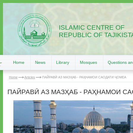
ISLAMIC CENTRE OF
REPUBLIC OF TAJIKIST
Home
News
Library
Mosques
Questions a
Home
Articles
ПАЙРАВӢ АЗ МАЗҲАБ - РАҲНАМОИ САОДАТИ ҶОМЕА
ПАЙРАВӢ АЗ МАЗҲАБ - РАҲНАМОИ С