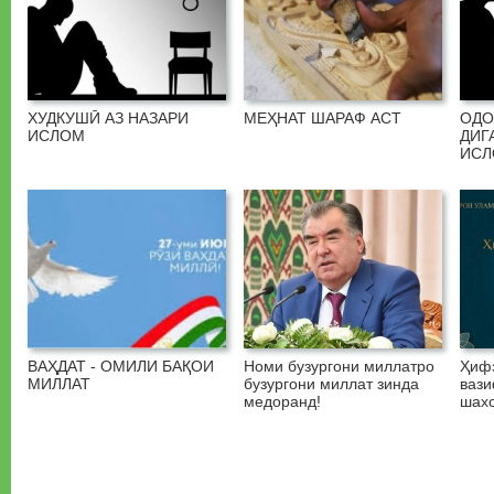
ХУДКУШӢ АЗ НАЗАРИ
МЕҲНАТ ШАРАФ АСТ
ОДО
ИСЛОМ
ДИГ
ИС
ВАҲДАТ - ОМИЛИ БАҚОИ
Номи бузургони миллатро
Ҳифз
МИЛЛАТ
бузургони миллат зинда
вази
медоранд!
шахс