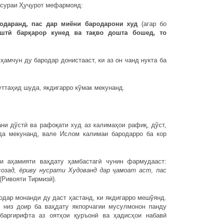
и сураи Ҳуҷурот мефармояд:
одаранд, пас дар миёни бародарони худ
(агар бо
штӣ барқарор кунед ва тақво дошта бошед, то
ҳамчун ду бародар донистааст, ки аз он чанд нукта ба
уттаҳид шуда, якдигарро кўмак мекунанд.
ни дўстӣ ва рафоқати худ аз калимаҳои рафиқ, дўст,
да мекунанд, вале Ислом калимаи бародарро ба кор
и аҳамияти ваҳдату ҳамбастагӣ чунин фармудааст:
озад, ёриву нусрати Худованд дар ҷамоат аст, пас
(Ривояти Тирмизӣ).
одар монанди ду даст ҳастанд, ки якдигарро мешўянд.
низ доир ба ваҳдату якпорчагии мусулмонон панду
баргирифта аз оятҳои қуръонӣ ва ҳадисҳои набавӣ