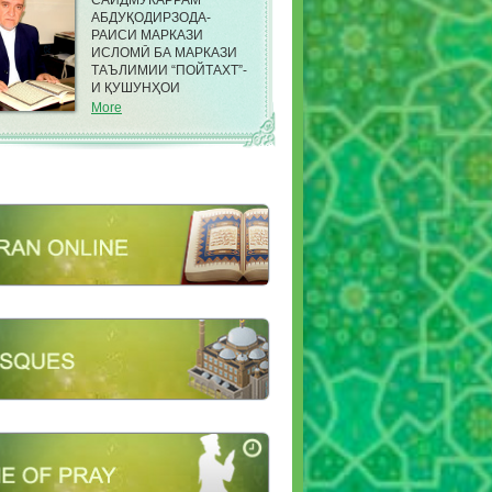
САИДМУКАРРАМ
АБДУҚОДИРЗОДА-
РАИСИ МАРКАЗИ
ИСЛОМӢ БА МАРКАЗИ
ТАЪЛИМИИ “ПОЙТАХТ”-
И ҚУШУНҲОИ
САРҲАДИИ КДАМ ДАР
More
НОҲИЯИ ФИРДАВСИИ
ШАҲРИ ДУШАНБЕ