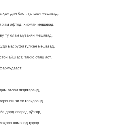
а ҳам дил баст, гулшан мешавад,
а ҳам афтод, хирман мешавад,
ву ту олам музайян мешавад,
ҷудо масруфи гулхан мешавад,
стон айш аст, танҳо оташ аст.
 фармудааст:
дам аъзои якдигаранд,
фариниш зи як гавҳаранд.
 ба дард оварад рўзгор,
узвҳоро намонад қарор.