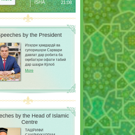
ISHA
21:08
peeches by the President
Изҳори ҳамдардӣ ва
супоришҳои Сарвари
давлат дар робита ба
оқибатҳои офати табиӣ
дар шаҳри Кӯлоб
More
ches by the Head of Islamic
Сentre
ТАШРИФИ