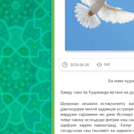
340
2026-06-26
Ба номи худо
Ҳамду сано ба Худованди мутаол ва дур
Шукронаи неъмати истиқлолияту в
давлатдории миллӣ қадамҳои устувори
мардуми сарзамини мо дини Исломро 
тибқи тавону истеъдоди фитрии хеш с
ҳарфҳои заррин навиштаанд. Халқи 
сесадсолаи хеш таълимот ва шариати 