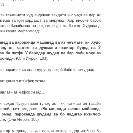
ад.
зи таълимоти худ андешаи ваҳдати инсонҳо ва дар як
амеша талқин кардааст ва мекунад. Ҳар инсоне барои
роҳеро бипаймояд ва роҳнамое дошта бошад. Худованд
йян карда мефармояд:
анед ва пароканда машавед ва аз неъмате, ки Худо
нед, он ҳангом ки душмани якдигар будед ва Ў
ва ба лутфи Ў бародар шудед ва бар лаби чоҳе аз
ҳонид».
(Оли Имрон; 103).
ин пораи шеър хеле дурусту воқеӣ баён фармудааст:
ама з-иттифоқ хезад,
тӣ аз нифоқ хезад…
д бузургтарин гуноҳ аст, ки натиҷаи он ғазаби
и зайл низ омадааст:
«Ва монанди касоне мабошед,
о омад, пароканда шуданд ва бо якдигар ихтилоф
ст».
(Оли Имрон; 105).
дигар медонад ва дастурҳои махсусе дар ин бора ба