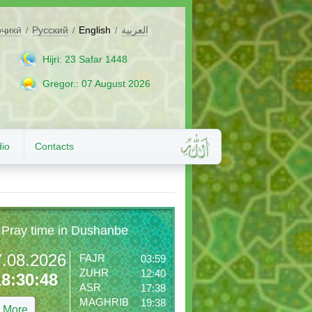
оҷикӣ
Русский
English
العربية
/
/
/
Hijri: 23 Safar 1448
Gregor.: 07 August 2026
io
Contacts
Pray time in Dushanbe
7.08.2026
FAJR
03:59
ZUHR
12:40
18:30:50
ASR
17:38
MAGHRIB
19:38
More