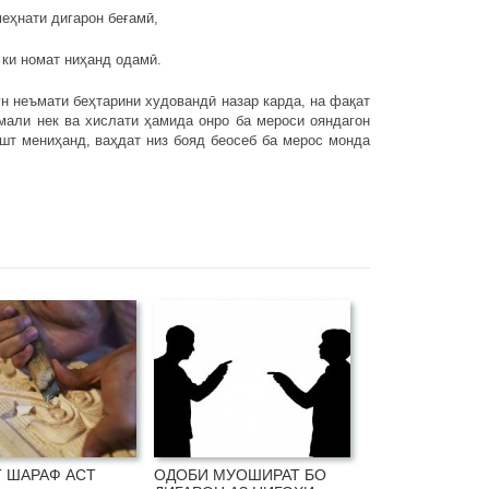
меҳнати дигарон беғамӣ,
ки номат ниҳанд одамӣ.
чун неъмати беҳтарини худовандӣ назар карда, на фақат
амали нек ва хислати ҳамида онро ба мероси ояндагон
ишт мениҳанд, ваҳдат низ бояд беосеб ба мерос монда
 ШАРАФ АСТ
ОДОБИ МУОШИРАТ БО