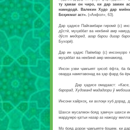
ту ҳамаи он чиро, ки дар замин а
намедодӣ. Валекин Худо дар миён
Боҳикмат аст».
(«Анфол», 63).
Дар ҳадисе Пайғамбари гиромӣ (с) ин
дўстӣ, муҳаббат ва некбинӣ амр наму
дўст медоред, агар барои дигар бар
Бухорӣ).
Дар ин ҳадис Паёмбар (с) инсонҳоро 
муҳаббат ва некбинӣ амр менамояд.
Инсон узви ҷамъият ҳисоб ёфта, ба би
оварда наметавонад ва ҳар фард ба ёри
Дар ҳадисе омадааст:
«Касе
барорад, Худованд мададгори ў мебоша
Инсони хайрхоҳ, ки ахлоқи хуб дорад, 
Шахси мусалмон бояд ҳамчун шахси ин
мардумро қатъи назар аз нажоду милла
Мо бояд дорои ҷамъияте бошем, ки дар