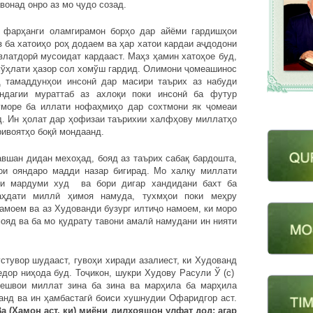
вонад онро аз мо ҷудо созад.
 фарҳанги оламгирамон борҳо дар айёми гардишҳои
 ба хатоиҳо роҳ додаем ва ҳар хатои кардаи аҷдодони
влатдорӣ мусоидат кардааст. Маҳз ҳамин хатоҳое буд,
 мўҳлати ҳазор сол хомўш гардид. Олимони ҷомеашинос
 тамаддунҳои инсонӣ дар масири таърих аз набуди
индагии мураттаб аз ахлоқи поки инсонӣ ба футур
море ба иллати нофаҳмиҳо дар сохтмони як ҷомеаи
. Ин ҳолат дар ҳофизаи таърихии халфҳову миллатҳо
ривоятҳо боқӣ мондаанд.
авшан дидан мехоҳад, бояд аз таърих сабақ бардошта,
ои ояндаро мадди назар бигирад. Мо халқу миллати
рии мардуми худ ва бори дигар хандидани бахт ба
аҳдати миллӣ ҳимоя намуда, тухмҳои поки меҳру
амоем ва аз Худованди бузург илтиҷо намоем, ки моро
ояд ва ба мо қудрату тавони амалӣ намудани ин нияти
стувор шудааст, гувоҳи хиради азалиест, ки Худованд
едор ниҳода буд. Тоҷикон, шукри Худову Расули Ў (с)
Пешвои миллат зина ба зина ва марҳила ба марҳила
анд ва ин ҳамбастагӣ боиси хушнудии Офаридгор аст.
а (Ҳамон аст, ки) миёни дилҳояшон улфат дод; агар