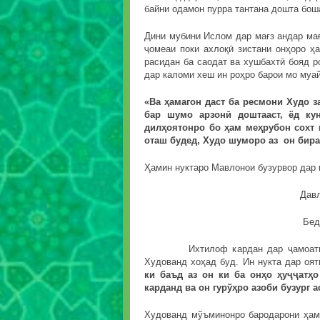
байни одамон пурра тантана дошта бош
Дини мубини Ислом дар мағз андар мағ
ҷомеаи поки ахлоқӣ зистани онҳоро ҳ
расидан ба саодат ва хушбахтӣ бояд 
дар каломи хеш ин роҳро барои мо муа
«Ва ҳамагон даст ба ресмони Худо з
бар шумо арзонӣ доштааст, ёд ку
дилҳоятонро бо ҳам меҳрубон сохт 
оташ будед, Худо шуморо аз он бира
Ҳамин нуктаро Мавлонои бузурвор дар 
Давлат ҳ
Бедавла
Ихтилоф кардан дар ҷамоати воҳи
Худованд хоҳад буд. Ин нукта дар оят
ки баъд аз он ки ба онҳо ҳуҷҷатҳ
карданд ва он гурўҳро азоби бузург а
Худованд мўъминонро бародарони ҳам