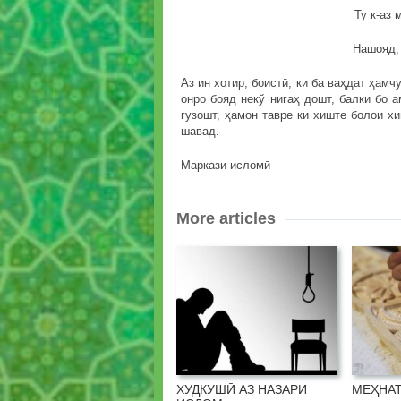
Ту к-аз 
Нашояд, 
Аз ин хотир, боистӣ, ки ба ваҳдат ҳам
онро бояд некў нигаҳ дошт, балки бо 
гузошт, ҳамон тавре ки хиште болои х
шавад.
Маркази исломӣ
More articles
ХУДКУШӢ АЗ НАЗАРИ
МЕҲНАТ