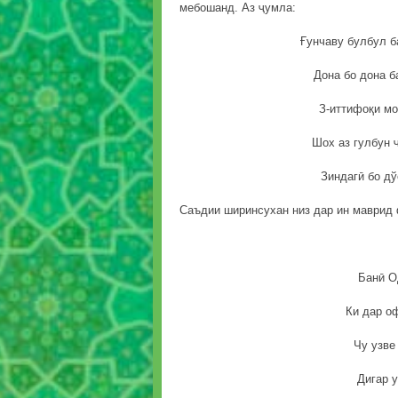
мебошанд. Аз ҷумла:
Ғунчаву булбул б
Дона бо дона б
З-иттифоқи мо
Шох аз гулбун 
Зиндагӣ бо дў
Саъдии ширинсухан низ дар ин маврид
Банӣ О
Ки дар о
Чу узве
Дигар 