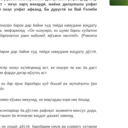
ст – якҷо харҷ мекардӣ, миёни дилҳояшон улфат
и онҳо улфат афканд. Ба дурустӣ ки Вай Ғолиби
сонҳоро барои дар байни худ пиёда намудани ваҳдату
да, мефармояд:
«Он чизҳоеро, ки шумо барои худатон
одаронатон раво набинед, мўъмин нестед».
(Ривояти
барои дар байни худ пиёда намудани ваҳдату дўстӣ,
сёр чизҳо эҳтиёҷманд аст, ки онҳоро як кас ба даст
и фарди дигар мўҳтоҷ аст.
, ки дар ёрии бародари худ бошад ва эҳтиёҷоти ўро
д».
доимо кўшиш мекунад, ки мақсадаш кори нек бошад.
сонпарвар ба дўстию рафоқат аҳамияти махсус дода,
ташон ба ягонагию ваҳдат даъват намояд.
 он озодӣ, дўстӣ, баробарии умум ва ҳурмату эҳтиром