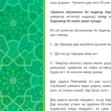
онҳо додааст. Чунончи дар ояти 10-ум
«Ҳамоно мўъминон бо якдигар бар
ҳамдигар ихтилоф карданд)
сулҳу о
Худованд ба шумо раҳм кунад».
Ин оят робитаи мўъминонро бо якдигар 
даст меояд:
1 - Ду бародар дар муқобили душман м
2 - Дўстии ду бародар амиқ аст.
3 - Имрўзҳо инсонҳо барои нишон дода
ҳамшаҳрӣ, ҳамватан ва ғайра истифо
бурда аст, ки маънои амиқе дорад.
Дар ҳадисе Пайғамбар (с) дар хусус
«Худованд уммати маро гумроҳ намес
касе, ки танҳо шавад, дар дўзах аст».
Дар ҳадиси дигаре омадааст, ки ду бар
Дар ашъори уламо ва адибони Ислом 
андарзҳои зиёде омадааст, ки ҳама 