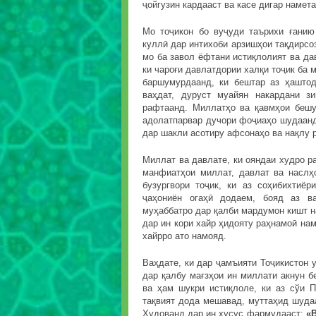
ҷойгузин кардааст ва касе дигар намета
Мо тоҷикон бо вуҷуди таърихи ғанию
куллӣ дар интихоби арзишҳои тақдирсоз
мо ба завол ёфтани истиқлолият ва да
ки чароғи давлатдории халқи тоҷик ба
баршумурдаанд, ки бештар аз ҳаштод
ваҳдат, дуруст муайян накардани з
рафтаанд. Миллатҳо ва қавмҳои бешу
адолатпарвар дучори фоҷиаҳо шудаанд
дар шакли асотиру афсонаҳо ва нақлу 
Миллат ва давлате, ки ояндаи худро р
манфиатҳои миллат, давлат ва наслҳ
бузургвори тоҷик, ки аз соҳибихтиё
ҷаҳониён огаҳӣ додаем, бояд аз в
муҳаббатро дар қалби мардумон кишт н
дар ин кори хайр ҳидояту раҳнамоӣ нам
хайрро ато намояд.
Ваҳдате, ки дар ҷамъияти Тоҷикистон у
дар қалбу мағзҳои ин миллати акнун б
ва ҳам шукри истиқлоле, ки аз сўи 
тақвият дода мешавад, муттаҳид шуда
Худованд дар ин хусус фармудааст:
«В