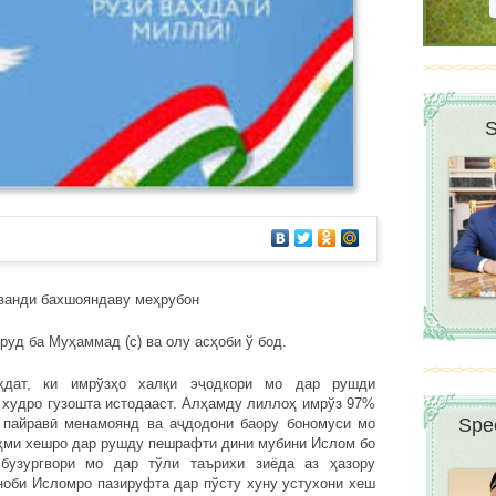
S
ванди бахшояндаву меҳрубон
уд ба Муҳаммад (с) ва олу асҳоби ў бод.
аҳдат, ки имрўзҳо халқи эҷодкори мо дар рушди
 худро гузошта истодааст. Алҳамду лиллоҳ имрўз 97%
Spee
пайравӣ менамоянд ва аҷдодони баору бономуси мо
аҳми хешро дар рушду пешрафти дини мубини Ислом бо
бузургвори мо дар тўли таърихи зиёда аз ҳазору
ноби Исломро пазируфта дар пўсту хуну устухони хеш