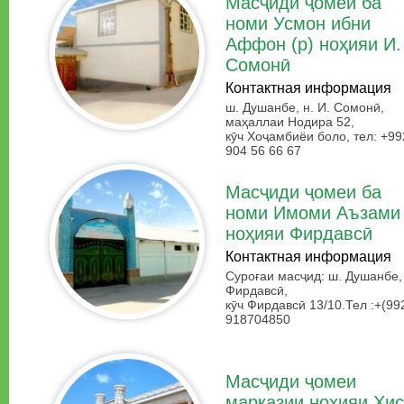
Масҷиди ҷомеи ба
номи Усмон ибни
Аффон (р) ноҳияи И.
Сомонӣ
Контактная информация
ш. Душанбе, н. И. Сомонӣ,
маҳаллаи Нодира 52,
кӯч Хоҷамбиёи боло, тел: +99
904 56 66 67
Масҷиди ҷомеи ба
номи Имоми Аъзами
ноҳияи Фирдавсӣ
Контактная информация
Суроғаи масҷид: ш. Душанбе, 
Фирдавсӣ,
кӯч Фирдавсӣ 13/10.
Тел :+(99
918704850
Масҷиди ҷомеи
марказии ноҳияи Ҳи