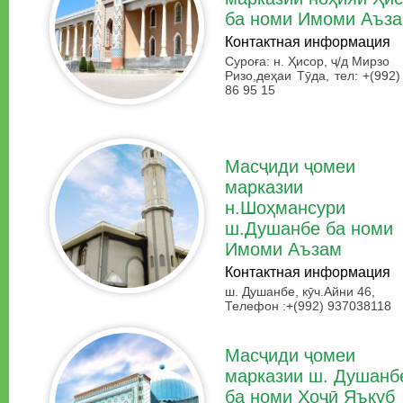
ба номи Имоми Аъз
Контактная информация
Суроға: н. Ҳисор, ҷ/д Мирзо
Ризо,деҳаи Тӯда, тел: +(992)
86 95 15
Масҷиди ҷомеи
марказии
н.Шоҳмансури
ш.Душанбе ба номи
Имоми Аъзам
Контактная информация
ш. Душанбе, кӯч.Айни 46,
Телефон :+(992) 937038118
Масҷиди ҷомеи
марказии ш. Душанб
ба номи Ҳоҷӣ Яъқуб