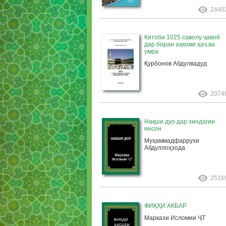
2440
Китоби 1025 саволу ҷавоб
дар бораи аҳкоми ҳаҷ ва
умра
Қурбонов Абдулвадуд
2074
Нақши дуо дар зиндагии
инсон
Муҳаммадфаррухи
Абдуллоҳзода
2516
ФИҚҲИ АКБАР
Маркази Исломии ҶТ