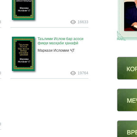
3
16633
и
Таълими Ислом бар асоси
фиқҳи мазҳаби ҳанафӣ
Маркази Исломии ҶТ
8
19764
8