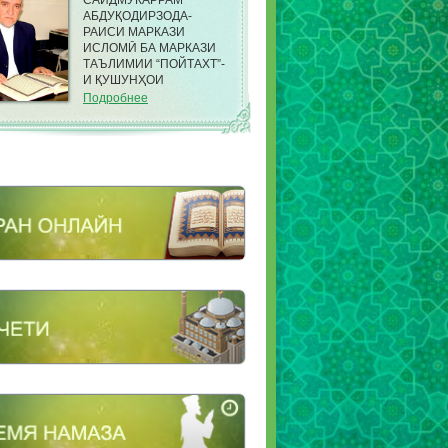
САИДМУКАРРАМ
АБДУҚОДИРЗОДА-
РАИСИ МАРКАЗИ
ИСЛОМӢ БА МАРКАЗИ
ТАЪЛИМИИ “ПОЙТАХТ”-
И ҚУШУНҲОИ
САРҲАДИИ КДАМ ДАР
Подробнее
НОҲИЯИ ФИРДАВСИИ
ШАҲРИ ДУШАНБЕ