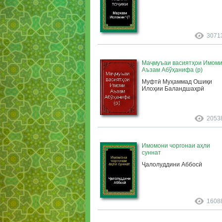
3071
Маҷмуъаи васиятҳои Имом
Аъзам Абўҳанифа (р)
Муфтӣ Муҳаммад Ошиқи
Илоҳии Баландшаҳрӣ
2053
Имомони чоргонаи аҳли
суннат
Ҷалолуддини Аббосӣ
1608