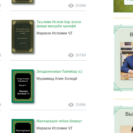
2
25388
Таълими Ислом бар асоси
фиқҳи мазҳаби ҳанафӣ
Маркази Исломии ҶТ
В
8
26789
Зиндагиномаи Паёмбар (с)
Муҳаммад Алии Холидӣ
9
25996
Вы
Манзараҳои зебои биҳишт
Маркази Исломии ҶТ