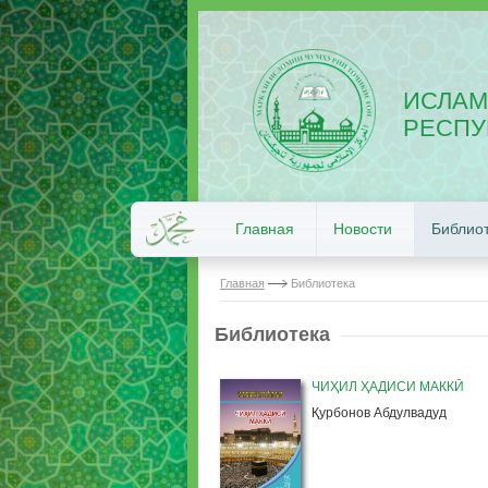
ИСЛАМ
РЕСПУ
Главная
Новости
Библио
Главная
Библиотека
Библиотека
ЧИҲИЛ ҲАДИСИ МАККӢ
Қурбонов Абдулвадуд