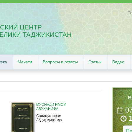
Т
СКИЙ ЦЕНТР
БЛИКИ ТАДЖИКИСТАН
тека
Мечети
Вопросы и ответы
Статьи
Видео
В
МУСНАДИ ИМОМ
0
АБӮҲАНИФА
Саидмукаррам
Абдуқодирзода
По