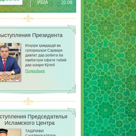
ИША
21:08
ыступления Президента
Изҳори ҳамдардӣ ва
супоришҳои Сарвари
давлат дар робита ба
оқибатҳои офати табиӣ
дар шаҳри Кӯлоб
Подробнее
ступления Председателья
Исламского Центра
ТАШРИФИ