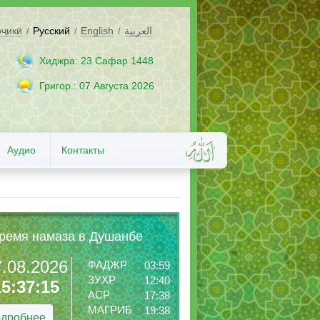
оҷикӣ
Русский
English
العربية
/
/
/
Хиджра: 23 Сафар 1448
Григор.: 07 Августа 2026
Аудио
Контакты
ремя намаза в Душанбе
7.08.2026
ФАДЖР
03:59
ЗУХР
12:40
15:37:16
АСР
17:38
МАГРИБ
19:38
дробнее