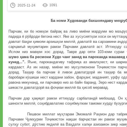
1091
2025-11-24
Ба номи Худованди бахшояндаву ме
ҳ
ру
Парчам, ки бо номҳои байрақ ва ливо миёни мардуми мо маъру
падида ё рӯйдоди бегона нест. Яке аз хусусиятҳои хоси он мутта
давлат баҳри ҳимояи арзишҳои миллӣ, давлатӣ ва сарзамини аҷдо
сарҷамъӣ муҳимтарин рамзи Парчами давлатӣ аст. Иттиҳоду с
Ислом низ мавқеи хос дорад. Тавре дар ояти 103-юми сура
шумо
ҳ
ама
ба
ресмони
Худо
чанг
занед
ва
пароканда
машавед
кунед...”.
Яъне, парокандагиву тафриқа аз амалҳоест, ки шари
кардааст. Аз ин назар, миёни мо мусулмонони Тоҷикистон парч
дорад. Таҳқир ба парчам ё ливои давлатдорӣ ин таҳқир ба м
баробари кӯшиши нест кардани забон, фарҳанг, маданият, урфу од
равона мекунанд, ки парчамро низ аз байн баранд. Зеро нест кар
шикасти давлатдорӣ ва фоҷиаи миллӣ ба ҳисоб меравад.
Парчам дар ҳақиқат рамзи иттиҳоду сарбаландӣ мебошад. Он ҳ
шинохти миллӣ, соҳибдавлатию соҳибмулкии тамоми хурду бузурги
Пешвои миллат муҳтарам Эмомалӣ Раҳмон дар табрикот
Парчами Ҷумҳурии Тоҷикистон нақши барҷастаи ин рамзи муҳи
сулҳу субот, дӯстию якдилӣ ва Ваҳдати халқи азизамон зикр наму