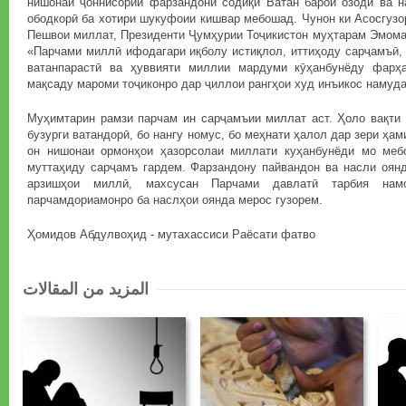
нишонаи ҷоннисории фарзандони содиқи Ватан барои озодӣ ва н
ободкорӣ ба хотири шукуфоии кишвар мебошад. Чунон ки Асосгуз
Пешвои миллат, Президенти Ҷумҳурии Тоҷикистон муҳтарам Эмома
«Парчами миллӣ ифодагари иқболу истиқлол, иттиҳоду сарҷамъӣ, 
ватанпарастӣ ва ҳуввияти миллии мардуми кӯҳанбунёду фарҳа
мақсаду мароми тоҷиконро дар ҷиллои рангҳои худ инъикос намуда
Муҳимтарин рамзи парчам ин сарҷамъии миллат аст. Ҳоло вақти 
бузурги ватандорӣ, бо нангу номус, бо меҳнати ҳалол дар зери ҳами
он нишонаи ормонҳои ҳазорсолаи миллати куҳанбунёди мо меб
муттаҳиду сарҷамъ гардем. Фарзандону пайвандон ва насли оянд
арзишҳои миллӣ, махсусан Парчами давлатӣ тарбия намо
парчамдориамонро ба наслҳои оянда мерос гузорем.
Ҳомидов Абдулвоҳид - мутахассиси Раёсати фатво
المزيد من المقالات