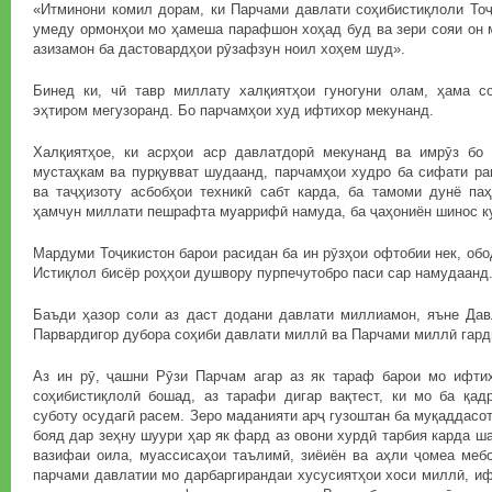
«Итминони комил дорам, ки Парчами давлати соҳибистиқлоли Тоҷ
умеду ормонҳои мо ҳамеша парафшон хоҳад буд ва зери сояи он 
азизамон ба дастовардҳои рӯзафзун ноил хоҳем шуд».
Бинед ки, чӣ тавр миллату халқиятҳои гуногуни олам, ҳама с
эҳтиром мегузоранд. Бо парчамҳои худ ифтихор мекунанд.
Халқиятҳое, ки асрҳои аср давлатдорӣ мекунанд ва имрӯз бо
мустаҳкам ва пурқувват шудаанд, парчамҳои худро ба сифати ра
ва таҷҳизоту асбобҳои техникӣ сабт карда, ба тамоми дунё паҳ
ҳамчун миллати пешрафта муаррифӣ намуда, ба ҷаҳониён шинос к
Мардуми Тоҷикистон барои расидан ба ин рӯзҳои офтобии нек, об
Истиқлол бисёр роҳҳои душвору пурпечутобро паси сар намудаанд
Баъди ҳазор соли аз даст додани давлати миллиамон, яъне Да
Парвардигор дубора соҳиби давлати миллӣ ва Парчами миллӣ гард
Аз ин рӯ, ҷашни Рӯзи Парчам агар аз як тараф барои мо ифтих
соҳибистиқлолӣ бошад, аз тарафи дигар вақтест, ки мо ба қа
суботу осудагӣ расем. Зеро маданияти арҷ гузоштан ба муқаддасо
бояд дар зеҳну шуури ҳар як фард аз овони хурдӣ тарбия карда ш
вазифаи оила, муассисаҳои таълимӣ, зиёиён ва аҳли ҷомеа меб
парчами давлатии мо дарбаргирандаи хусусиятҳои хоси миллӣ, иф