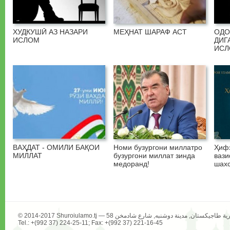
ХУДКУШӢ АЗ НАЗАРИ
МЕҲНАТ ШАРАФ АСТ
ОДО
ИСЛОМ
ДИГ
ИС
ВАҲДАТ - ОМИЛИ БАҚОИ
Номи бузургони миллатро
Ҳифз
МИЛЛАТ
бузургони миллат зинда
вази
медоранд!
шахс
Tel.: +(992 37) 224-25-11; Fax: +(992 37) 221-16-45