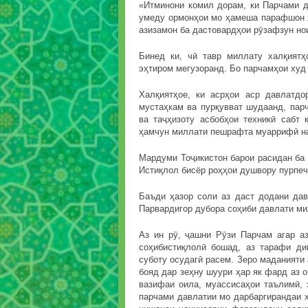
«Итминони комил дорам, ки Парчами д
умеду ормонҳои мо ҳамеша парафшон х
азизамон ба дастовардҳои рӯзафзун но
Бинед ки, чӣ тавр миллату халқиятҳ
эҳтиром мегузоранд. Бо парчамҳои худ
Халқиятҳое, ки асрҳои аср давлатд
мустаҳкам ва пурқувват шудаанд, пар
ва таҷҳизоту асбобҳои техникӣ сабт 
ҳамчун миллати пешрафта муаррифӣ на
Мардуми Тоҷикистон барои расидан ба 
Истиқлол бисёр роҳҳои душвору пурпеч
Баъди ҳазор соли аз даст додани да
Парвардигор дубора соҳиби давлати м
Аз ин рӯ, ҷашни Рӯзи Парчам агар а
соҳибистиқлолӣ бошад, аз тарафи ди
суботу осудагӣ расем. Зеро маданияти 
бояд дар зеҳну шуури ҳар як фард аз о
вазифаи оила, муассисаҳои таълимӣ,
парчами давлатии мо дарбаргирандаи х