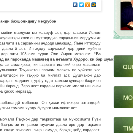
ванди бахшояндаву ме
ҳ
рубон
о миёни мардуми мо маъруф аст, дар таърихи Ислом
хусусиятҳои хоси он муттаҳидию сарҷамъии мардуми як
давлатӣ ва сарзамини аҷдодӣ мебошад. Яъне иттиҳоду
 давлатӣ аст. Иттиҳоду сарҷамъӣ дар дини мубини
е дар ояти 103-юми сураи Оли Имрон мехонем:
“Ва
ед
ва
пароканда
машавед
ва
неъмати
Худоро
,
ки
бар
шумост
,
ё
д
қа аз амалҳоест, ки шариати исломӣ онро мазаммат
сулмонони Тоҷикистон парчам мавқеъ ва ҷойгоҳи хос
авлатдорӣ ин таҳқир ба миллат аст. Душманон дар
арҳанг, маданият, урфу одат тамоми қувваро баҳри он
айн баранд. Зеро нест кардани парчами миллӣ нишонаи
а ҳисоб меравад.
сарбаландӣ мебошад. Он ҳисси ифтихори ватандорӣ,
лкии тамоми хурду бузурги мамлакат аст.
ӣ Раҳмон дар табрикоташ ба муносибати Рӯзи
барҷастаи ин рамзи муҳими давлатиро дар таҳкими
и халқи азизамон зикр намуда, барҳақ қайд кардааст: