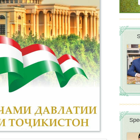
S
Spee