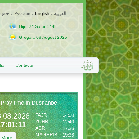
оҷикӣ
Русский
English
العربية
/
/
/
Hijri: 24 Safar 1448
Gregor.: 08 August 2026
io
Contacts
Pray time in Dushanbe
8.08.2026
FAJR
04:00
ZUHR
12:40
17:01:13
ASR
17:36
MAGHRIB
19:36
More