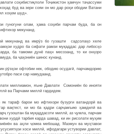
авлати соҳибистиқлоли Тоҷикистон ҳамчун таҷассуми
оҳад буд ва зери сояи он мо дар роҳи ободии Ватани
ил хоҳем шуд».
ои гуногуни олам, ҳама соҳиби парчам буда, ба он
 ифтихор мекунанд.
орӣ мекунанд ва имрӯз бо гузашти садсолаҳо хеле
чамҳои худро ба сифати рамзи муқаддас дар либосҳо
карда, ба тамоми дунё паҳн месозанд, то ки онҳоро
муда, ба ҷаҳониён шинос кунанд.
ин рӯзҳои офтобии нек, ободию осудагӣ, парчамдорию
утобро паси сар намудаанд.
влати миллиамон, яъне Давлати Сомониён бо инояти
иллӣ ва Парчами миллӣ гардидем.
з як тараф барои мо ифтихори бузурги ватандорӣ ва
гар вақтест, ки мо ба қадри сарҷамъию ҳамдилӣ ва
арҷ гузоштан ба муқаддасоти миллӣ, аз ҷумла, парчам
вони хурдӣ тарбия карда шавад, ки ин рисолати муҳим
 зиёиён ва аҳли ҷомеа мебошад. Мазмун ва муҳтавои
усусиятҳои хоси миллӣ, ифодагари устувории давлат,