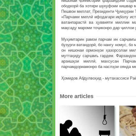
нишонаи ҷоннисории фарзандони соди
ободкорӣ ба хотири шукуфоии кишвар 
Пешвои миллат, Президенти Ҷумҳурии 
«Парчами миллӣ ифодагари иқболу исти
ватанпарастӣ ва ҳуввияти миллии м
мақсаду мароми тоҷиконро дар ҷиллои 
Муҳимтарин рамзи парчам ин сарҷамъи
бузурги ватандорӣ, бо нангу номус, бо 
он нишонаи ормонҳои ҳазорсолаи мил
муттаҳиду сарҷамъ гардем. Фарзандон
арзишҳои миллӣ, махсусан Парча
парчамдориамонро ба наслҳои оянда ме
Ҳомидов Абдулвоҳид - мутахассиси Ра
More articles