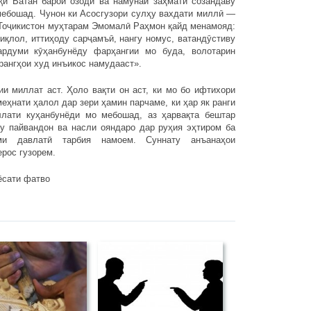
қи Ватан барои озодӣ ва намунаи заҳмати созандаву
мебошад. Чунон ки Асосгузори сулҳу вахдати миллӣ —
Тоҷикистон муҳтарам Эмомалӣ Раҳмон қайд менамояд:
қлол, иттиҳоду сарҷамъӣ, нангу номус, ватандӯстиву
ардуми кӯҳанбунёду фарҳангии мо буда, волотарин
рангҳои худ инъикос намудааст».
и миллат аст. Ҳоло вақти он аст, ки мо бо ифтихори
меҳнати ҳалол дар зери ҳамин парчаме, ки ҳар як ранги
лати куҳанбунёди мо мебошад, аз ҳарвақта бештар
у пайвандон ва насли ояндаро дар руҳия эҳтиром ба
ми давлатӣ тарбия намоем. Суннату анъанаҳои
рос гузорем.
ёсати фатво