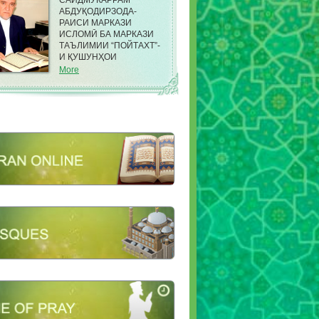
САИДМУКАРРАМ
АБДУҚОДИРЗОДА-
РАИСИ МАРКАЗИ
ИСЛОМӢ БА МАРКАЗИ
ТАЪЛИМИИ “ПОЙТАХТ”-
И ҚУШУНҲОИ
САРҲАДИИ КДАМ ДАР
More
НОҲИЯИ ФИРДАВСИИ
ШАҲРИ ДУШАНБЕ