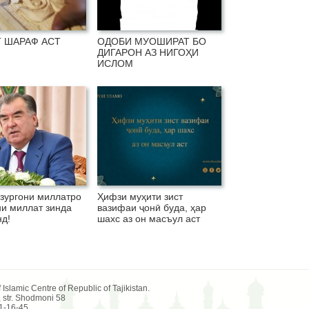
 ШАРАФ АСТ
ОДОБИ МУОШИРАТ БО
ДИГАРОН АЗ НИГОҲИ
ИСЛОМ
зургони миллатро
Ҳифзи муҳити зист
ни миллат зинда
вазифаи ҷонӣ буда, ҳар
д!
шахс аз он масъул аст
 Islamic Centre of Republic of Tajikistan.
, str. Shodmoni 58
21-16-45