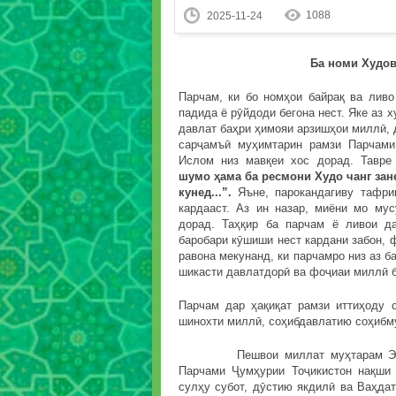
1088
2025-11-24
Ба номи Худо
Парчам, ки бо номҳои байрақ ва лив
падида ё рӯйдоди бегона нест. Яке аз 
давлат баҳри ҳимояи арзишҳои миллӣ, 
сарҷамъӣ муҳимтарин рамзи Парчами
Ислом низ мавқеи хос дорад. Тавр
шумо
ҳ
ама
ба
ресмони
Худо
чанг
зан
кунед...”.
Яъне, парокандагиву тафри
кардааст. Аз ин назар, миёни мо му
дорад. Таҳқир ба парчам ё ливои д
баробари кӯшиши нест кардани забон, ф
равона мекунанд, ки парчамро низ аз б
шикасти давлатдорӣ ва фоҷиаи миллӣ б
Парчам дар ҳақиқат рамзи иттиҳоду 
шинохти миллӣ, соҳибдавлатию соҳибму
Пешвои миллат муҳтарам Эмомал
Парчами Ҷумҳурии Тоҷикистон нақши 
сулҳу субот, дӯстию якдилӣ ва Ваҳдат