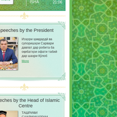
ISHA
21:06
peeches by the President
Изҳори ҳамдардӣ ва
супоришҳои Сарвари
давлат дар робита ба
оқибатҳои офати табиӣ
дар шаҳри Кӯлоб
More
ches by the Head of Islamic
Сentre
ТАШРИФИ