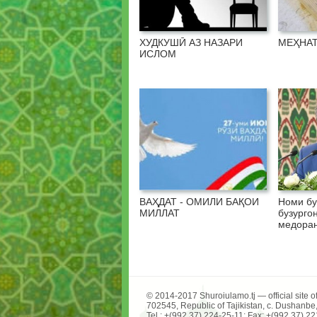
ХУДКУШӢ АЗ НАЗАРИ
МЕҲНАТ
ИСЛОМ
ВАҲДАТ - ОМИЛИ БАҚОИ
Номи бу
МИЛЛАТ
бузурго
медоран
© 2014-2017 Shuroiulamo.tj — official site of
702545, Republic of Tajikistan, c. Dushanbe
Tel.: +(992 37) 224-25-11; Fax: +(992 37) 2