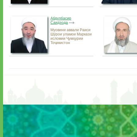
Абдулбасир
Саидзода
Муовини аввали Раиси
Шӯрои уламои Маркази
исломии Ҷумҳурии
Тоҷикистон