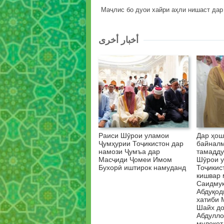
Маҷлис бо дуои хайри аҳли нишаст дар
أخبار أخرى
Раиси Шӯрои уламои
Дар ҳо
Ҷумҳурии Тоҷикистон дар
байнал
намози Ҷумъа дар
тамадду
Масҷиди Ҷомеи Имом
Шӯрои у
Бухорӣ иштирок намуданд
Тоҷикис
кишвар 
Саидму
Абдуқод
хатиби 
Шайх до
Абдулло
мулоқот