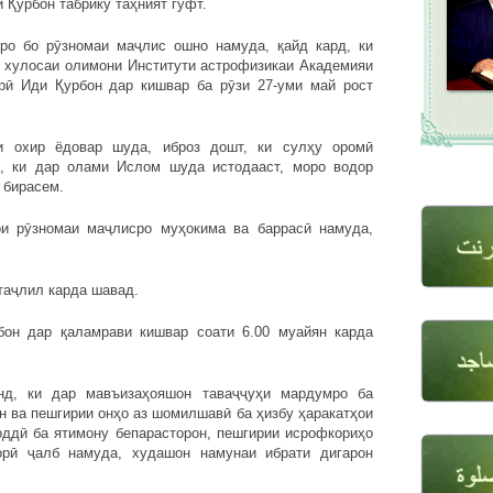
 Қурбон табрику таҳният гуфт.
ро бо рӯзномаи маҷлис ошно намуда, қайд кард, ки
 хулосаи олимони Институти астрофизикаи Академияи
рӣ Иди Қурбон дар кишвар ба рӯзи 27-уми май рост
и охир ёдовар шуда, иброз дошт, ки сулҳу оромӣ
е, ки дар олами Ислом шуда истодааст, моро водор
г бирасем.
и рӯзномаи маҷлисро муҳокима ва баррасӣ намуда,
таҷлил карда шавад.
бон дар қаламрави кишвар соати 6.00 муайян карда
нд, ки дар мавъизаҳояшон таваҷҷуҳи мардумро ба
 ва пешгирии онҳо аз шомилшавӣ ба ҳизбу ҳаракатҳои
оддӣ ба ятимону бепарасторон, пешгирии исрофкориҳо
рӣ ҷалб намуда, худашон намунаи ибрати дигарон