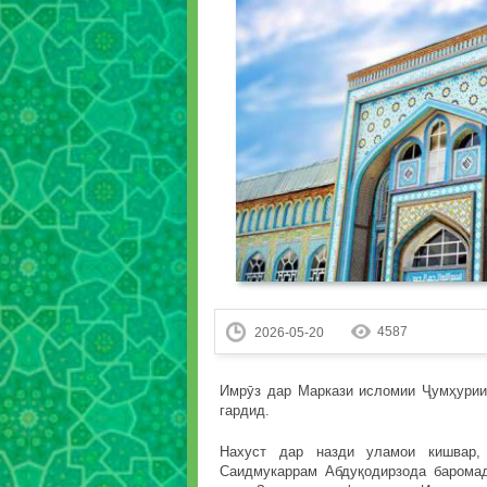
4587
2026-05-20
Имрӯз дар Маркази исломии Ҷумҳурии
гардид.
Нахуст дар назди уламои кишвар,
Саидмукаррам Абдуқодирзода баромад