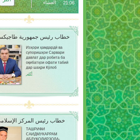
العشاء
21:06
خطاب رئيس جمهورية طاجيكس
Изҳори ҳамдардӣ ва
супоришҳои Сарвари
давлат дар робита ба
оқибатҳои офати табиӣ
дар шаҳри Кӯлоб
أكثر
خطاب رئيس المركز الإسلام
ТАШРИФИ
САИДМУКАРРАМ
АБДУҚОДИРЗОДА-