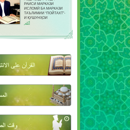
РАИСИ МАРКАЗИ
ИСЛОМӢ БА МАРКАЗИ
ТАЪЛИМИИ “ПОЙТАХТ”-
И ҚУШУНҲОИ
САРҲАДИИ КДАМ ДАР
أكثر
НОҲИЯИ ФИРДАВСИИ
ШАҲРИ ДУШАНБЕ