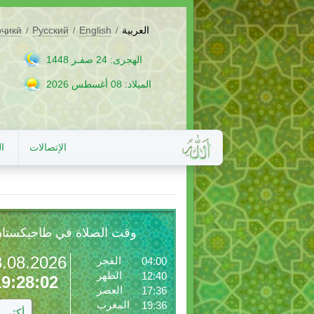
العربية
English
Русский
оҷикӣ
/
/
/
الهجرى: 24 صفـر 1448
الميلاد: 08 أغسطس 2026
الإتصالات
ا
وقت الصلاة في طاجيكستا
8.08.2026
الفجر
04:00
الظهر
12:40
19:28:04
العصر
17:36
المغرب
19:36
أكثر