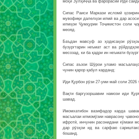
моҳи Зулҳиҷҷа ва фарорасии Иди саиди
Сипас Раиси Маркази исломӣ ҳозирин
мувофиқи далелҳои илмӣ ва дар асоси
илмҳои Ҷумҳурии Тоҷикистон соли ҷо
меояд.
Баъдан мавсуф аз ҳодисаҳои рӯзҳо
бузургтарин неъмат аст ва рӯйдодҳо
месозад, ки ба қадри ин неъмати бузур
Сипас аъзои Шӯрои уламо масъалаҳо
чунин қарор қабул карданд:
Иди Қурбон рӯзи 27-уми май соли 2026 
Вақти баргузоршавии намози иди Қур
шавад.
Имомхатибон вазифадор карда шава
масъалаи илмомӯзии наврасону ҷавонон
ифротӣ, инчунин расонидани кӯмаки м
дар рӯзҳои ид ва сарфаю сариштако
бошанд.