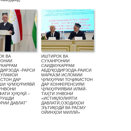
ОК ВА
ИШТИРОК ВА
РОНИИ
СУХАНРОНИИ
УКАРРАМ
САИДМУКАРРАМ
ДИРЗОДА -РАРСИ
АБДУҚОДИРЗОДА-РАИСИ
 УЛАМОИ
МАРКАЗИ ИСЛОМИИ
СТОН ДАР
ҶУМҲУРИИ ТОҶИКИСТОН
ШИ ҶУМҲУРИЯВӢ
ДАР КОНФЕРЕНСИЯИ
УНВОНИ
ҶУМҲУРИЯВИИ ИЛМӢ-
АТИ ҲУҚУҚӢ –
ТАҲТИ УНВОНИ
 РУШДИ
«ИСТИҚЛОЛИЯТИ
РИИ ДАВЛАТ”
ДАВЛАТӢ,ОЗОДИҲОИ
ЭЪТИҚОДӢ ВА РАСМУ
ОЙИНҲОИ МИЛЛӢ»