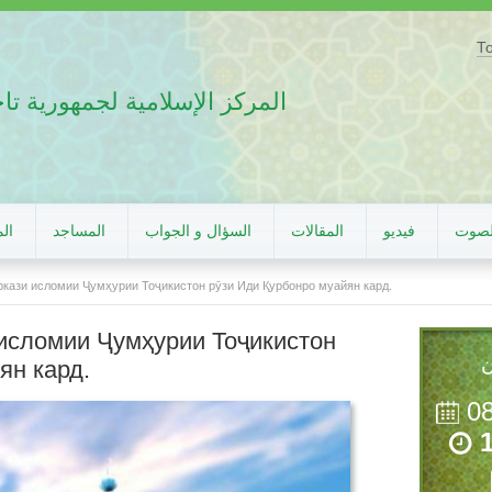
Т
المركز الإسلامية لجمهورية ت
لصوت
فيديو
المقالات
السؤال و الجواب
المساجد
الم
кази исломии Ҷумҳурии Тоҷикистон рӯзи Иди Қурбонро муайян кард.
исломии Ҷумҳурии Тоҷикистон
ن
ян кард.
0