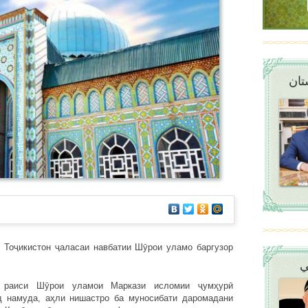
تان
 Тоҷикистон ҷаласаи навбатии Шӯрои уламо баргузор
ي
 раиси Шӯрои уламои Маркази исломии ҷумҳурӣ
 намуда, аҳли нишастро ба муносибати даромадани