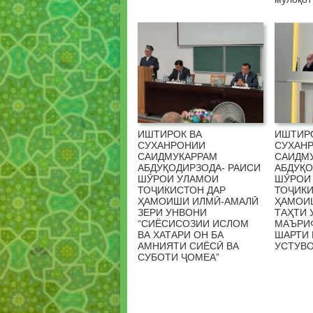
ИШТИРОК ВА
ИШТИР
СУХАНРОНИИ
СУХАН
САИДМУКАРРАМ
САИДМ
АБДУҚОДИРЗОДА- РАИСИ
АБДУҚО
ШӮРОИ УЛАМОИ
ШӮРОИ
ТОҶИКИСТОН ДАР
ТОҶИКИ
ҲАМОИШИ ИЛМӢ-АМАЛӢ
ҲАМОИ
ЗЕРИ УНВОНИ
ТАҲТИ 
“СИЁСИСОЗИИ ИСЛОМ
МАЪРИФ
ВА ХАТАРИ ОН БА
ШАРТИ
АМНИЯТИ СИЁСӢ ВА
УСТУВО
СУБОТИ ҶОМЕА”