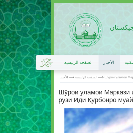
اجيكستان
كتبة
الأخبار
الصفحة الرئيسية
Шӯрои уламои Мар
الصفحة الرئيسية
الأخبار
Шӯрои уламои Маркази 
рӯзи Иди Қурбонро муай