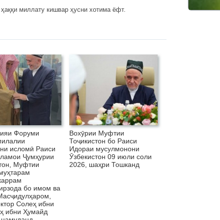
 ҳаққи миллату кишвар ҳусни хотима ёфт.
шияи Форуми
Вохӯрии Муфтии
милалии
Тоҷикистон бо Раиси
ни исломӣ Раиси
Идораи мусулмонони
ламои Ҷумҳурии
Ӯзбекистон 09 июли соли
тон, Муфтии
2026, шаҳри Тошканд
муҳтарам
каррам
ирзода бо имом ва
Масҷидулҳаром,
ктор Солеҳ ибни
ҳ ибни Ҳумайд
 намуданд.