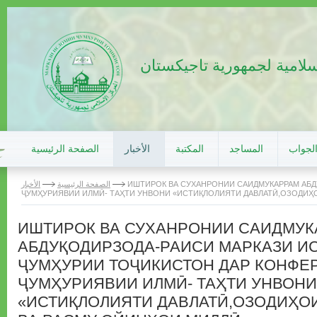
سلامية لجمهورية تاجيكستان
الجواب
المساجد
المكتبة
الأخبار
الصفحة الرئيسية
ИШТИРОК ВА СУХАНРОНИИ САИДМУКАРРАМ АБ
الصفحة الرئيسية
الأخبار
ҶУМҲУРИЯВИИ ИЛМӢ- ТАҲТИ УНВОНИ «ИСТИҚЛОЛИЯТИ ДАВЛАТӢ,ОЗОДИҲ
ИШТИРОК ВА СУХАНРОНИИ САИДМУ
АБДУҚОДИРЗОДА-РАИСИ МАРКАЗИ И
ҶУМҲУРИИ ТОҶИКИСТОН ДАР КОНФЕ
ҶУМҲУРИЯВИИ ИЛМӢ- ТАҲТИ УНВОНИ
«ИСТИҚЛОЛИЯТИ ДАВЛАТӢ,ОЗОДИҲО