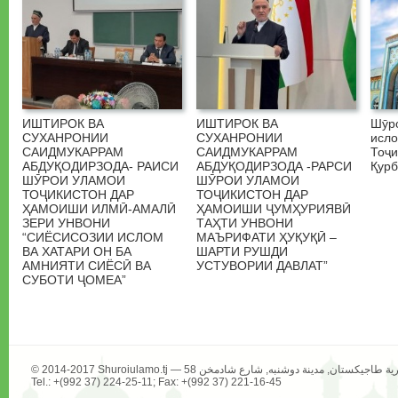
ИШТИРОК ВА
ИШТИРОК ВА
Шӯр
СУХАНРОНИИ
СУХАНРОНИИ
исл
САИДМУКАРРАМ
САИДМУКАРРАМ
Тоҷи
АБДУҚОДИРЗОДА- РАИСИ
АБДУҚОДИРЗОДА -РАРСИ
Қурб
ШӮРОИ УЛАМОИ
ШӮРОИ УЛАМОИ
ТОҶИКИСТОН ДАР
ТОҶИКИСТОН ДАР
ҲАМОИШИ ИЛМӢ-АМАЛӢ
ҲАМОИШИ ҶУМҲУРИЯВӢ
ЗЕРИ УНВОНИ
ТАҲТИ УНВОНИ
“СИЁСИСОЗИИ ИСЛОМ
МАЪРИФАТИ ҲУҚУҚӢ –
ВА ХАТАРИ ОН БА
ШАРТИ РУШДИ
АМНИЯТИ СИЁСӢ ВА
УСТУВОРИИ ДАВЛАТ”
СУБОТИ ҶОМЕА”
Tel.: +(992 37) 224-25-11; Fax: +(992 37) 221-16-45