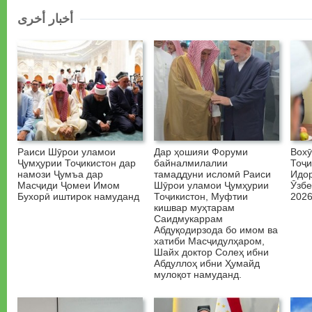
أخبار أخرى
Раиси Шӯрои уламои
Дар ҳошияи Форуми
Вох
Ҷумҳурии Тоҷикистон дар
байналмилалии
Тоҷи
намози Ҷумъа дар
тамаддуни исломӣ Раиси
Идо
Масҷиди Ҷомеи Имом
Шӯрои уламои Ҷумҳурии
Ӯзбе
Бухорӣ иштирок намуданд
Тоҷикистон, Муфтии
2026
кишвар муҳтарам
Саидмукаррам
Абдуқодирзода бо имом ва
хатиби Масҷидулҳаром,
Шайх доктор Солеҳ ибни
Абдуллоҳ ибни Ҳумайд
мулоқот намуданд.