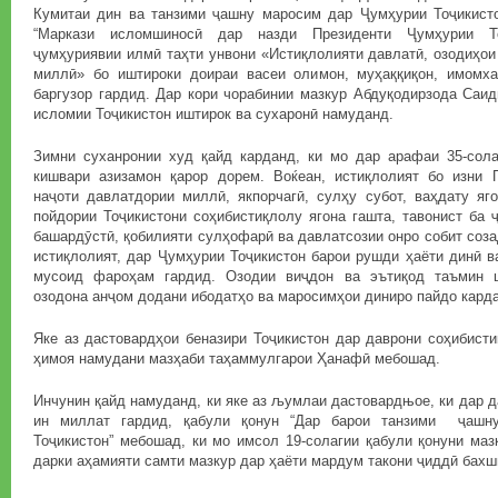
Кумитаи дин ва танзими ҷашну маросим дар Ҷумҳурии Тоҷикист
“Маркази исломшиносӣ дар назди Президенти Ҷумҳурии То
ҷумҳуриявии илмӣ таҳти унвони «Истиқлолияти давлатӣ, озодиҳои
миллӣ» бо иштироки доираи васеи олимон, муҳаққиқон, имомх
баргузор гардид. Дар кори чорабинии мазкур Абдуқодирзода Саи
исломии Тоҷикистон иштирок ва сухаронӣ намуданд.
Зимни суханронии худ қайд карданд, ки мо дар арафаи 35-сола
кишвари азизамон қарор дорем. Воќеан, истиқлолият бо изни П
наҷоти давлатдории миллӣ, якпорчагӣ, сулҳу субот, ваҳдату яг
пойдории Тоҷикистони соҳибистиқлолу ягона гашта, тавонист ба
башардӯстӣ, қобилияти сулҳофарӣ ва давлатсозии онро собит соза
истиқлолият, дар Ҷумҳурии Тоҷикистон барои рушди ҳаёти динӣ 
мусоид фароҳам гардид. Озодии виҷдон ва эътиқод таъмин 
озодона анҷом додани ибодатҳо ва маросимҳои диниро пайдо кард
Яке аз дастовардҳои беназири Тоҷикистон дар даврони соҳибист
ҳимоя намудани мазҳаби таҳаммулгарои Ҳанафӣ мебошад.
Инчунин қайд намуданд, ки яке аз љумлаи дастовардњое, ки дар д
ин миллат гардид, қабули қонун “Дар барои танзими ҷашн
Тоҷикистон” мебошад, ки мо имсол 19-солагии қабули қонуни маз
дарки аҳамияти самти мазкур дар ҳаёти мардум такони ҷиддӣ бах