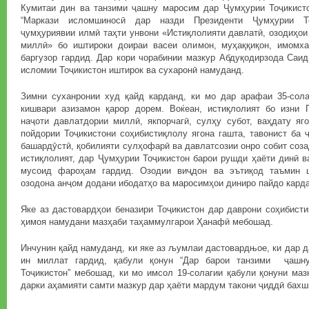
Кумитаи дин ва танзими ҷашну маросим дар Ҷумҳурии Тоҷикист
“Маркази исломшиносӣ дар назди Президенти Ҷумҳурии То
ҷумҳуриявии илмӣ таҳти унвони «Истиқлолияти давлатӣ, озодиҳои
миллӣ» бо иштироки доираи васеи олимон, муҳаққиқон, имомх
баргузор гардид. Дар кори чорабинии мазкур Абдуқодирзода Саи
исломии Тоҷикистон иштирок ва сухаронӣ намуданд.
Зимни суханронии худ қайд карданд, ки мо дар арафаи 35-сола
кишвари азизамон қарор дорем. Воќеан, истиқлолият бо изни П
наҷоти давлатдории миллӣ, якпорчагӣ, сулҳу субот, ваҳдату яг
пойдории Тоҷикистони соҳибистиқлолу ягона гашта, тавонист ба
башардӯстӣ, қобилияти сулҳофарӣ ва давлатсозии онро собит соза
истиқлолият, дар Ҷумҳурии Тоҷикистон барои рушди ҳаёти динӣ 
мусоид фароҳам гардид. Озодии виҷдон ва эътиқод таъмин 
озодона анҷом додани ибодатҳо ва маросимҳои диниро пайдо кард
Яке аз дастовардҳои беназири Тоҷикистон дар даврони соҳибист
ҳимоя намудани мазҳаби таҳаммулгарои Ҳанафӣ мебошад.
Инчунин қайд намуданд, ки яке аз љумлаи дастовардњое, ки дар д
ин миллат гардид, қабули қонун “Дар барои танзими ҷашн
Тоҷикистон” мебошад, ки мо имсол 19-солагии қабули қонуни маз
дарки аҳамияти самти мазкур дар ҳаёти мардум такони ҷиддӣ бахш