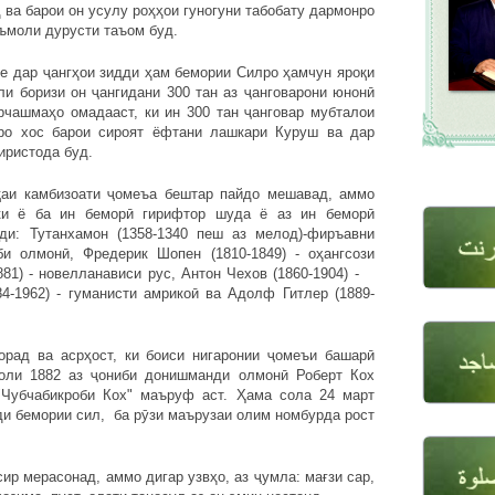
ва барои он усулу роҳҳои гуногуни табобату дармонро
еъмоли дурусти таъом буд.
ар ҷангҳои зидди ҳам бемории Силро ҳамчун яроқи
и боризи он ҷангидани 300 тан аз ҷанговарони юнонӣ
рчашмаҳо омадааст, ки ин 300 тан ҷанговар мубталои
ро хос барои сироят ёфтани лашкари Куруш ва дар
иристода буд.
амбизоати ҷомеъа бештар пайдо мешавад, аммо
и ё ба ин беморӣ гирифтор шуда ё аз ин беморӣ
ди: Тутанхамон (1358-1340 пеш аз мелод)-фиръавни
би олмонӣ, Фредерик Шопен (1810-1849) - оҳангсози
881) - новелланависи рус, Антон Чехов (1860-1904) -
4-1962) - гуманисти амрикоӣ ва Адолф Гитлер (1889-
ва асрҳост, ки боиси нигаронии ҷомеъи башарӣ
соли 1882 аз ҷониби донишманди олмонӣ Роберт Кох
"Чубчабикроби Кох" маъруф аст. Ҳама сола 24 март
ди бемории сил, ба рӯзи маърузаи олим номбурда рост
ерасонад, аммо дигар узвҳо, аз ҷумла: мағзи сар,