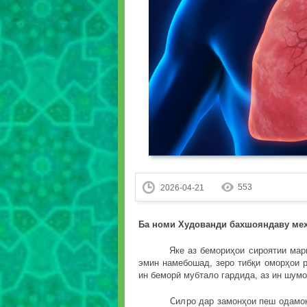
553
2026-04-21
Ба номи Худованди бахшояндаву ме
Яке аз бемориҳои сироятии марговар
эмин намебошад, зеро тибқи оморҳои 
ин беморӣ мубтало гардида, аз ин шумо
Силро дар замонҳои пеш одамон бем