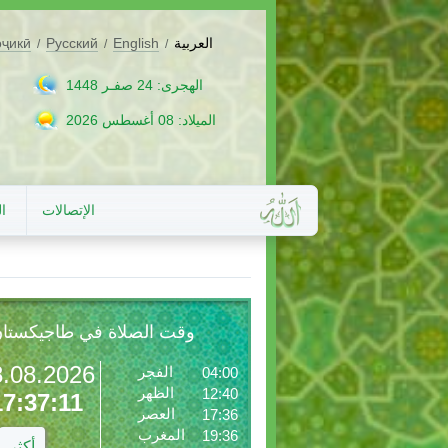
العربية
English
Русский
оҷикӣ
/
/
/
الهجرى: 24 صفـر 1448
الميلاد: 08 أغسطس 2026
الإتصالات
ا
وقت الصلاة في طاجيكستا
8.08.2026
الفجر
04:00
الظهر
12:40
17:37:13
العصر
17:36
المغرب
19:36
أكثر