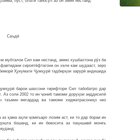
озима, пуст, олати таносул аз он эмин нестанд.
ӣ
мубталои Сил кам нестанд, аммо хушбахтона рӯз ба
 фавтидани сироятёфтагони он хеле кам шудааст, зеро
 беморӣ Ҳукумати Ҷумҳурӣ тадбирҳои зарурӣ андешида
ҳурӣ барои шахсони гирифтори Сил табобатро дар
. Аз соли 2002 то ин ҷониб тамоми доруҳои зиддисилӣ
н таъмин мегардад ва тамоми хидматрасониҳо низ
 ҳама аҳли ҷомеъаро лозим аст, ки то дар бораи ин
дошта бошанд, ки ин бевосита аз паҳншавӣ монеъ
муданд: