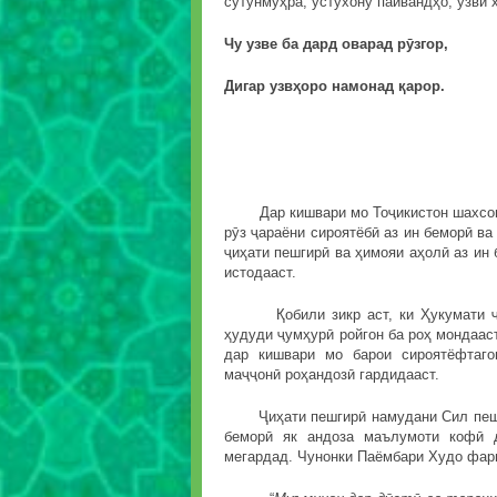
сутунмуҳра, устухону пайвандҳо, узви ҳ
Чу узве ба дард оварад рӯзгор,
Дигар узвҳоро намонад қарор.
Саъд
Дар кишвари мо Тоҷикистон шахсони 
рӯз ҷараёни сироятёбӣ аз ин беморӣ ва
ҷиҳати пешгирӣ ва ҳимояи аҳолӣ аз ин
истодааст.
Қобили зикр аст, ки Ҳукумати ҷум
ҳудуди ҷумҳурӣ ройгон ба роҳ мондааст
дар кишвари мо барои сироятёфтаго
маҷҷонӣ роҳандозӣ гардидааст.
Ҷиҳати пешгирӣ намудани Сил пеш аз
беморӣ як андоза маълумоти кофӣ 
мегардад. Чунонки Паёмбари Худо фар