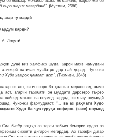
м ба якдигар монанди аъзои як тананд, вақте яке ба
рд онро шарик мегарданд”.
(
Муслим, 2586)
гар ту мардӣ
дум кардӣ?
тӣ
и дунё низ ҳамфикр шуда, барои маҳв намудани
 ҳамкорӣ натиҷаи мусбатро дар пай дорад. Чунонки
ти Худо ҳамроҳ ҷамоат аст”
. (
Тирмизӣ, 1848)
арнок аст, ки инсонро ба ҳалокат мерасонад, аммо
а аст, агарчӣ табобати он муддати дарозеро тақозо
та набояд маъюс ва ноумед гардад, ки яъсу ноумедӣ
ошад. Чунонки фармудааст: “...
ва аз раҳмати Худо
раҳмати Худо ба ҷуз гуруҳи кофирон (касе) ноумед
87)
 бисёр вақтҳо аз тарси табъиз бемории худро аз
 афзоиши сирояти дигарон мегардад. Аз тарафи дигар
мории Сил маълумоте надоранд, аз осебдидагон фосила