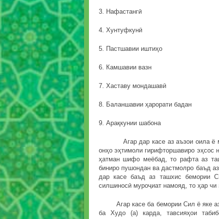
3. Нафастангӣ
4. Хунтуфкунӣ
5. Пастшавии иштиҳо
6. Камшавии вазн
7. Хаставу мондашавӣ
8. Баланшавии ҳарорати бадан
9. Арақкунии шабона
Агар дар касе аз аъзои оила ё маҳ
онҳо эҳтимоли гирифторшавиро эҳсос на
ҳатман шифо меёбад, то рафта аз та
биниро пушондан ва дастмолро баъд аз
дар касе баъд аз ташхис бемории С
силшиносӣ муроҷиат намояд, то ҳар чи 
Агар касе ба бемории Сил ё яке аз д
ба Худо (а) карда, тавсияҳои таби