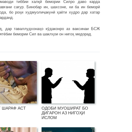
 маводи тиббии халқӣ бемории Силро даво карда
авғани сағур. Бинобар ин, шахсоне, ки ба ин беморӣ
рда, бо роҳи худмуолиҷакунӣ ҳаёти худро дар хатар
гарданд.
р таваллудхонаҳо кӯдаконро аз ваксинаи БСЖ
роятёбии бемории Сил ва шаклҳои он нигоҳ медорад.
 ШАРАФ АСТ
ОДОБИ МУОШИРАТ БО
ДИГАРОН АЗ НИГОҲИ
ИСЛОМ