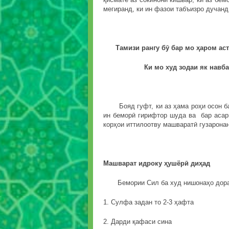
мегиранд, ки ин фазои табъизро дучанд
Тамизи рангу бӯ бар мо ҳаром аст
Ки мо худ зодаи як навбаҳ
Бояд гуфт, ки аз ҳама роҳи осон бар
ин беморӣ гирифтор шуда ва бар асар
корҳои иттилоотву машваратӣ гузарона
Машварат идроку ҳушёрӣ диҳад
Бемории Сил ба худ нишонаҳо дорад,
1. Сулфа задан то 2-3 ҳафта
2. Дарди қафаси сина