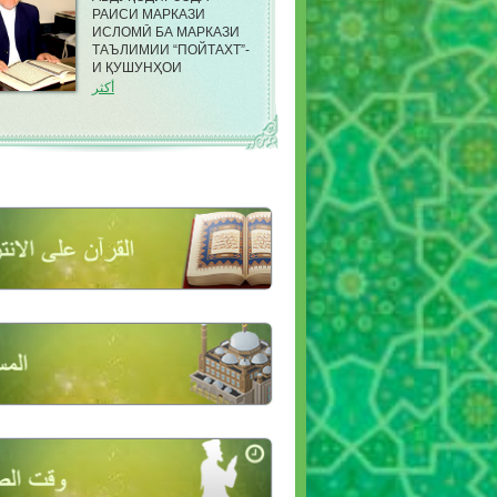
РАИСИ МАРКАЗИ
ИСЛОМӢ БА МАРКАЗИ
ТАЪЛИМИИ “ПОЙТАХТ”-
И ҚУШУНҲОИ
САРҲАДИИ КДАМ ДАР
أكثر
НОҲИЯИ ФИРДАВСИИ
ШАҲРИ ДУШАНБЕ