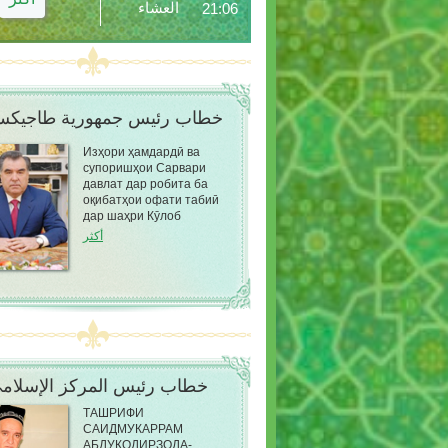
العشاء
21:06
خطاب رئيس جمهورية طاجيكس
Изҳори ҳамдардӣ ва
супоришҳои Сарвари
давлат дар робита ба
оқибатҳои офати табиӣ
дар шаҳри Кӯлоб
أكثر
خطاب رئيس المركز الإسلام
ТАШРИФИ
САИДМУКАРРАМ
АБДУҚОДИРЗОДА-