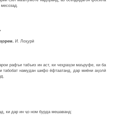
 месозад.
,
орем.
И. Лоҳурӣ
ои рафъи табъиз ин аст, ки чеҳраҳои маъруфе, ки ба
и табобат намудан шифо ёфтаатанд, дар миёни аҳолӣ
нд.
 ки дар ин ҷо ном бурда мешаванд: