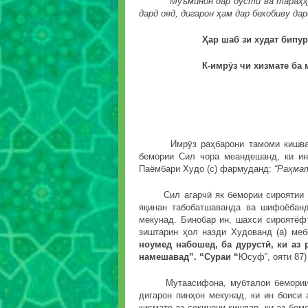
“
Муъминон дар дӯстӣ ва тараҳҳу
дард ояд, дигарон ҳам дар бехобиву да
Ҳар шаб зи худат бипурс, а
К-имрӯз чи хизмате ба мар
А. Лоҳу
Имрӯз раҳбарони тамоми кишварҳо
бемории Сил чора меандешанд, ки ин
Паёмбари Худо (с) фармуданд:
“Раҳма
Сил агарчӣ як бемории сироятии хат
яқинан табобатшаванда ва шифоёбанд
мекунад. Бинобар ин, шахси сироятёф
зиштарин ҳол назди Худованд (а) меб
ноумед набошед, ба дурустӣ, ки аз 
намешавад”. “Сураи “
Юсуф”, ояти 
Мутаасифона, мубталои бемории Сил
дигарон пинҳон мекунад, ки ин боиси
қисмате аз сокинони кишвар, ки аз бе