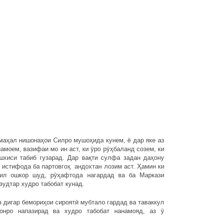
ал нишонаҳои Силро мушоҳида кунем, ё дар яке аз
моем, вазифаи мо ин аст, ки ӯро рӯҳбаланд созем, ки
шхиси табиб гузарад. Дар вақти сулфа задан даҳону
 истифода ба партовгоҳ андохтан лозим аст. Ҳамин ки
ил ошкор шуд, рӯҳафтода нагардад ва ба Маркази
зудтар худро табобат кунад.
игар бемориҳои сироятӣ мубтало гардад ва таваккул
бонро напазирад ва худро табобат нанамояд, аз ӯ