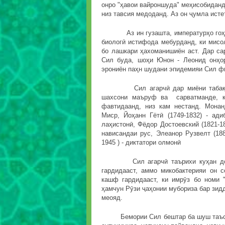
онро "ҳавои вайроншуда" меҳисобиданд 
низ тавсия медоданд. Аз он ҷумла ист
Аз ин гузашта, импературҳо гоҳе д
биологӣ истифода мебурданд, ки мисол
бо лашкари ҳахоманишиён аст. Дар са
Сил буда, шоҳи Юнон - Леонид онҳо
эрониён паҳн шудани эпидемияи Сил ф
Сил агарчӣ дар миёни табақаи к
шахсони маъруф ва сарватманде, к
фавтидаанд, низ кам нестанд. Монан
Миср, Йоҳанн Гётӣ (1749-1832) - ади
лаҳистонӣ, Фёдор Достоевский (1821-1
нависандаи рус, Элеанор Рузвелт (188
1945 ) - диктатори олмонӣ
Сил агарчӣ таърихи куҳан дорад 
гардидааст, аммо микобактерияи он 
кашф гардидааст, ки имрӯз бо номи 
ҳамчун Рӯзи ҷаҳонии мубориза бар зид
меояд.
Бемории Сил бештар ба шуш таъсир м