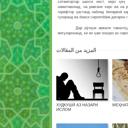
ситамгортар шахсе нест, зеро ҳеҷ
наметавонад, на равғани хирс ва на р
гирифтор ҳастанд набояд бепарвоӣ ка
гузоранд ва боиси сироятёбии дигарон 
Дар рӯзҳои аввали таваллуд, да
мегузаронанд, ки ин ҳам онҳоро аз си
المزيد من المقالات
ХУДКУШӢ АЗ НАЗАРИ
МЕҲНАТ
ИСЛОМ