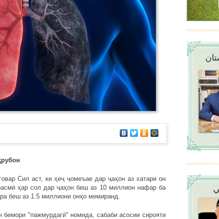
تان
ҳрубон
 Сил аст, ки ҳеҷ ҷомеъае дар ҷаҳон аз хатари он
ي
расмӣ ҳар сол дар ҷаҳон беш аз 10 миллион нафар ба
ра беш аз 1.5 миллиони онҳо мемиранд.
ори "пажмурдагӣ" номида, сабаби асосии сирояти