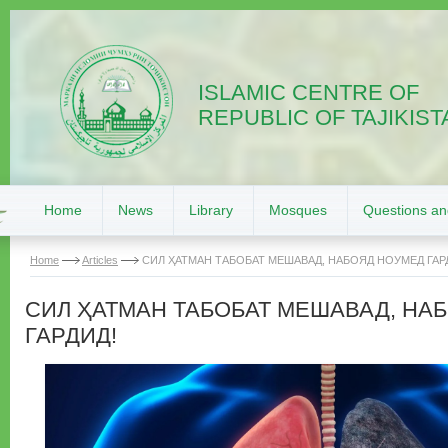
ISLAMIC CENTRE OF
REPUBLIC OF TAJIKIST
Home
News
Library
Mosques
Questions a
Home
Articles
СИЛ ҲАТМАН ТАБОБАТ МЕШАВАД, НАБОЯД НОУМЕД ГАР
СИЛ ҲАТМАН ТАБОБАТ МЕШАВАД, НА
ГАРДИД!