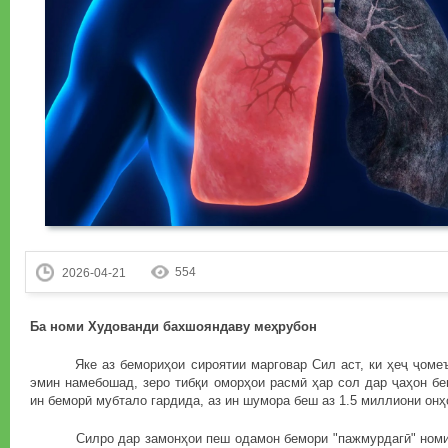
554
2026-04-21
Ба номи Худованди бахшояндаву меҳрубон
Яке аз бемориҳои сироятии марговар Сил аст, ки ҳеҷ ҷомеъа
эмин намебошад, зеро тибқи оморҳои расмӣ ҳар сол дар ҷаҳон б
ин беморӣ мубтало гардида, аз ин шумора беш аз 1.5 миллиони он
Силро дар замонҳои пеш одамон бемори "пажмурдагӣ" номида