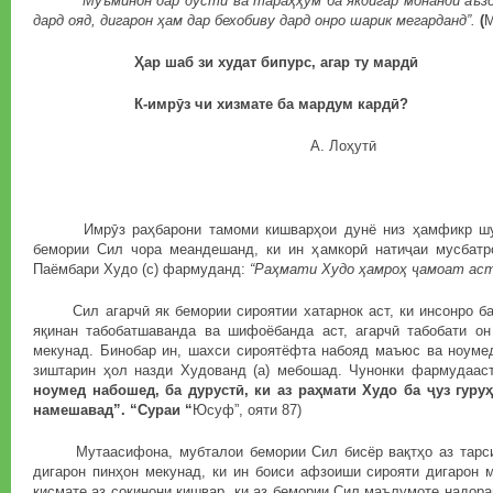
“
Муъминон дар дӯстӣ ва тараҳҳум ба якдигар монанди аъзо
дард ояд, дигарон ҳам дар бехобиву дард онро шарик мегарданд”.
(
М
Ҳар шаб зи худат бипурс, агар ту мардӣ
К-имрӯз чи хизмате ба мардум кардӣ?
А. Лоҳутӣ
Имрӯз раҳбарони тамоми кишварҳои дунё низ ҳамфикр шуд
бемории Сил чора меандешанд, ки ин ҳамкорӣ натиҷаи мусбатр
Паёмбари Худо (с) фармуданд:
“Раҳмати Худо ҳамроҳ ҷамоат аст
Сил агарчӣ як бемории сироятии хатарнок аст, ки инсонро ба
яқинан табобатшаванда ва шифоёбанда аст, агарчӣ табобати он
мекунад. Бинобар ин, шахси сироятёфта набояд маъюс ва ноумед
зиштарин ҳол назди Худованд (а) мебошад. Чунонки фармудааст:
ноумед набошед, ба дурустӣ, ки аз раҳмати Худо ба ҷуз гуру
намешавад”. “Сураи “
Юсуф”, ояти 87)
Мутаасифона, мубталои бемории Сил бисёр вақтҳо аз тарси 
дигарон пинҳон мекунад, ки ин боиси афзоиши сирояти дигарон 
қисмате аз сокинони кишвар, ки аз бемории Сил маълумоте надора