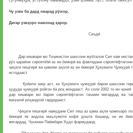
сутунмуҳра, устухону пайвандҳо, узви ҳозима, пуст, олати таносул 
Чу узве ба дард оварад рӯзгор,
Дигар узвҳоро намонад қарор.
Саъдӣ
Дар кишвари мо Тоҷикистон шахсони мубталои Сил кам нестанд
рӯз ҷараёни сироятёбӣ аз ин беморӣ ва фавтидани сироятёфтагони
ҷиҳати пешгирӣ ва ҳимояи аҳолӣ аз ин беморӣ Ҳукумати Ҷумҳурӣ 
истодааст.
Қобили зикр аст, ки Ҳукумати ҷумҳурӣ барои шахсони гири
ҳудуди ҷумҳурӣ ройгон ба роҳ мондааст. Аз соли 2002 то ин ҷони
дар кишвари мо барои сироятёфтагон таъмин мегардад ва та
маҷҷонӣ роҳандозӣ гардидааст.
Ҷиҳати пешгирӣ намудани Сил пеш аз ҳама аҳли ҷомеъаро лозим
беморӣ як андоза маълумоти кофӣ дошта бошанд, ки ин бев
мегардад. Чунонки Паёмбари Худо фармуданд: