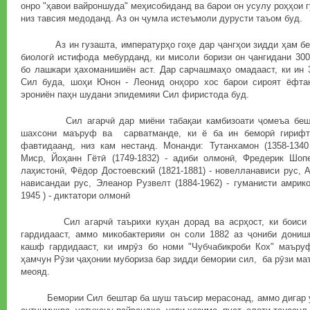
онро "ҳавои вайроншуда" меҳисобиданд ва барои он усулу роҳҳои 
низ тавсия медоданд. Аз он ҷумла истеъмоли дурусти таъом буд.
Аз ин гузашта, импературҳо гоҳе дар ҷангҳои зидди ҳам бем
биологӣ истифода мебурданд, ки мисоли боризи он ҷангидани 300
бо лашкари ҳахоманишиён аст. Дар сарчашмаҳо омадааст, ки ин 
Сил буда, шоҳи Юнон - Леонид онҳоро хос барои сироят ёфта
эрониён паҳн шудани эпидемияи Сил фиристода буд.
Сил агарчӣ дар миёни табақаи камбизоати ҷомеъа бешта
шахсони маъруф ва сарватманде, ки ё ба ин беморӣ гирифт
фавтидаанд, низ кам нестанд. Монанди: Тутанхамон (1358-134
Миср, Йоҳанн Гётӣ (1749-1832) - адиби олмонӣ, Фредерик Шопен
лаҳистонӣ, Фёдор Достоевский (1821-1881) - новелланависи рус, 
нависандаи рус, Элеанор Рузвелт (1884-1962) - гуманисти амрик
1945 ) - диктатори олмонӣ
Сил агарчӣ таърихи куҳан дорад ва асрҳост, ки боиси н
гардидааст, аммо микобактерияи он соли 1882 аз ҷониби дони
кашф гардидааст, ки имрӯз бо номи "Чубчабикроби Кох" маъру
ҳамчун Рӯзи ҷаҳонии мубориза бар зидди бемории сил, ба рӯзи ма
меояд.
Бемории Сил бештар ба шуш таъсир мерасонад, аммо дигар узв