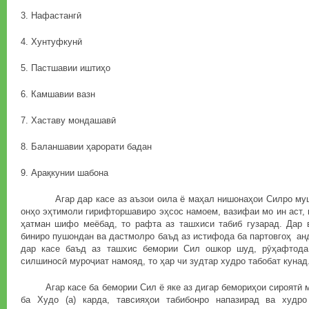
3. Нафастангӣ
4. Хунтуфкунӣ
5. Пастшавии иштиҳо
6. Камшавии вазн
7. Хаставу мондашавӣ
8. Баланшавии ҳарорати бадан
9. Арақкунии шабона
Агар дар касе аз аъзои оила ё маҳал нишонаҳои Силро мушоҳ
онҳо эҳтимоли гирифторшавиро эҳсос намоем, вазифаи мо ин аст, 
ҳатман шифо меёбад, то рафта аз ташхиси табиб гузарад. Дар 
биниро пушондан ва дастмолро баъд аз истифода ба партовгоҳ анд
дар касе баъд аз ташхис бемории Сил ошкор шуд, рӯҳафтода
силшиносӣ муроҷиат намояд, то ҳар чи зудтар худро табобат кунад
Агар касе ба бемории Сил ё яке аз дигар бемориҳои сироятӣ му
ба Худо (а) карда, тавсияҳои табибонро напазирад ва худро