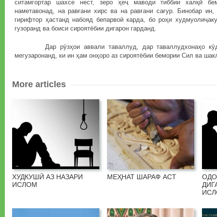
ситамгортар шахсе нест, зеро ҳеҷ маводи тиббии халқӣ бе
наметавонад, на равғани хирс ва на равғани сағур. Бинобар ин,
гирифтор ҳастанд набояд бепарвоӣ карда, бо роҳи худмуолиҷаку
гузоранд ва боиси сироятёбии дигарон гарданд.
Дар рӯзҳои аввали таваллуд, дар таваллудхонаҳо кӯда
мегузаронанд, ки ин ҳам онҳоро аз сироятёбии бемории Сил ва ш
More articles
ХУДКУШӢ АЗ НАЗАРИ
МЕҲНАТ ШАРАФ АСТ
ОДО
ИСЛОМ
ДИГ
ИС