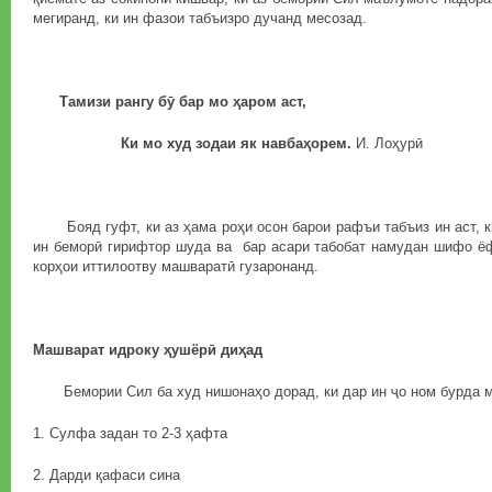
мегиранд, ки ин фазои табъизро дучанд месозад.
Тамизи рангу бӯ бар мо ҳаром аст,
Ки мо худ зодаи як навбаҳорем.
И. Лоҳурӣ
Бояд гуфт, ки аз ҳама роҳи осон барои рафъи табъиз ин аст, к
ин беморӣ гирифтор шуда ва бар асари табобат намудан шифо ёф
корҳои иттилоотву машваратӣ гузаронанд.
Машварат идроку ҳушёрӣ диҳад
Бемории Сил ба худ нишонаҳо дорад, ки дар ин ҷо ном бурда 
1. Сулфа задан то 2-3 ҳафта
2. Дарди қафаси сина