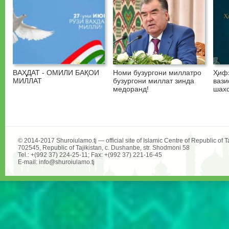
ВАҲДАТ - ОМИЛИ БАҚОИ
Номи бузургони миллатро
Ҳифз
МИЛЛАТ
бузургони миллат зинда
вази
медоранд!
шахс
© 2014-2017 Shuroiulamo.tj — official site of Islamic Centre of Republic of Ta
702545, Republic of Tajikistan, c. Dushanbe, str. Shodmoni 58
Tel.: +(992 37) 224-25-11; Fax: +(992 37) 221-16-45
E-mail: info@shuroiulamo.tj