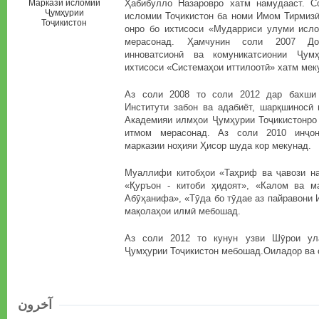
Маркази исломии
Ҳабибулло Назаровро хатм намудааст. С
Ҷумҳурии
исломии Тоҷикистон ба номи Имом Тирмизӣ
Тоҷикистон
онро бо ихтисоси «Мударриси улуми исл
мерасонад. Ҳамчунин соли 2007 Дон
инноватсионӣ ва комуникатсионии Ҷум
ихтисоси «Системаҳои иттилоотӣ» хатм мек
Аз соли 2008 то соли 2012 дар бахши 
Институти забон ва адабиёт, шарқшиносӣ 
Академияи илмҳои Ҷумҳурии Тоҷикистонро 
итмом мерасонад. Аз соли 2010 инҷон
марказии ноҳияи Ҳисор шуда кор мекунад.
Муаллифи китобҳои «Таҳриф ва ҷавози на
«Қуръон - китоби ҳидоят», «Калом ва м
Абӯҳанифа», «Тӯда бо тӯдае аз пайравони
мақолаҳои илмӣ мебошад.
Аз соли 2012 то кунун узви Шӯрои ул
Ҷумҳурии Тоҷикистон мебошад.Оиладор ва 
آخرون