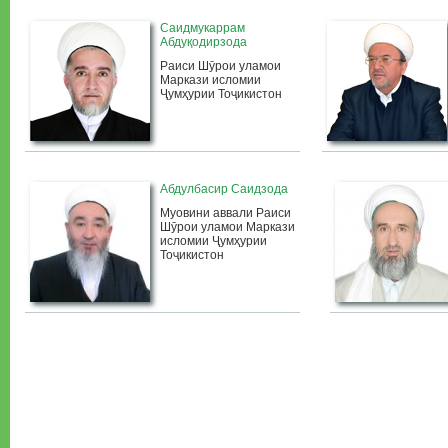
Саидмукаррам
Абдуқодирзода
Раиси Шӯрои уламои
Маркази исломии
Ҷумҳурии Тоҷикистон
Абдулбасир Саидзода
Муовини аввали Раиси
Шӯрои уламои Маркази
исломии Ҷумҳурии
Тоҷикистон