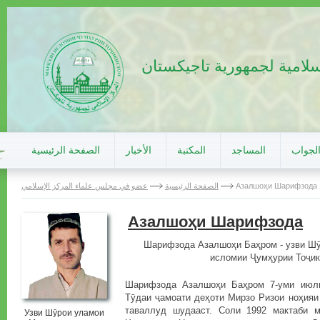
سلامية لجمهورية تاجيكستان
الجواب
المساجد
المكتبة
الأخبار
الصفحة الرئيسية
Азалшоҳи Шарифзода
الصفحة الرئيسية
عضو في مجلس علماء المركز الإسلامي
Азалшоҳи Шарифзода
Шарифзода Азалшоҳи Баҳром - узви Шӯ
исломии Ҷумҳурии Тоҷик
Шарифзода Азалшоҳи Баҳром 7-уми июл
Тӯдаи ҷамоати деҳоти Мирзо Ризои ноҳияи
таваллуд шудааст. Соли 1992 мактаби
Узви Шӯрои уламои