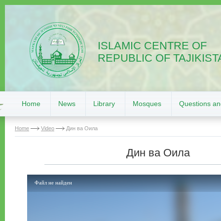
ISLAMIC CENTRE OF
REPUBLIC OF TAJIKIST
Home
News
Library
Mosques
Questions a
Home
Video
Дин ва Оила
Дин ва Оила