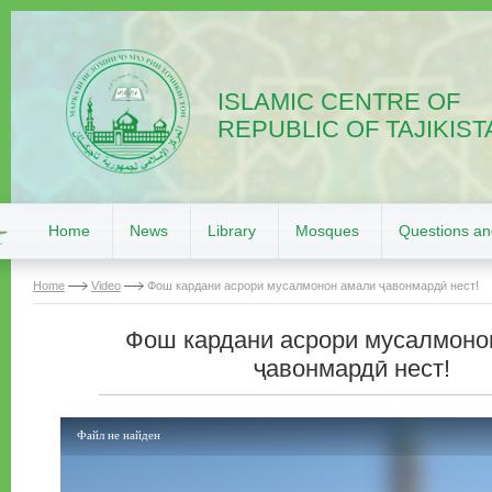
ISLAMIC CENTRE OF
REPUBLIC OF TAJIKIST
Home
News
Library
Mosques
Questions a
Home
Video
Фош кардани асрори мусалмонон амали ҷавонмардӣ нест!
Фош кардани асрори мусалмоно
ҷавонмардӣ нест!