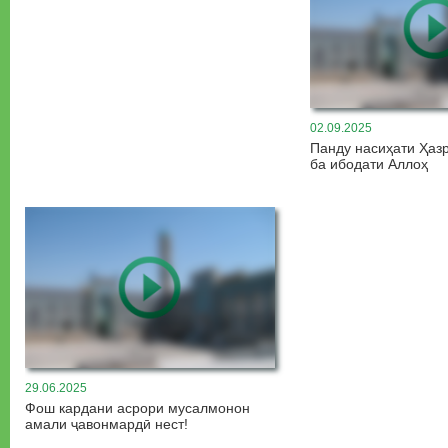
02.09.2025
Панду насиҳати Ҳаз
ба ибодати Аллоҳ
29.06.2025
Фош кардани асрори мусалмонон
амали ҷавонмардӣ нест!