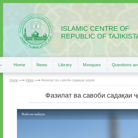
ISLAMIC CENTRE OF
REPUBLIC OF TAJIKIST
Home
News
Library
Mosques
Questions a
Home
Video
Фазилат ва савоби садақаи ҷория
Фазилат ва савоби садақаи 