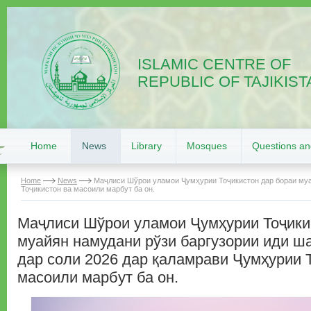
ISLAMIC CENTRE OF
REPUBLIC OF TAJIKIST
Home
News
Library
Mosques
Questions a
Home
News
Маҷлиси Шўрои уламои Ҷумҳурии Тоҷикистон дар бораи муа
Тоҷикистон ва масоили марбут ба он.
Маҷлиси Шўрои уламои Ҷумҳурии Тоҷики
муайян намудани рўзи баргузории иди 
дар соли 2026 дар қаламрави Ҷумҳурии 
масоили марбут ба он.