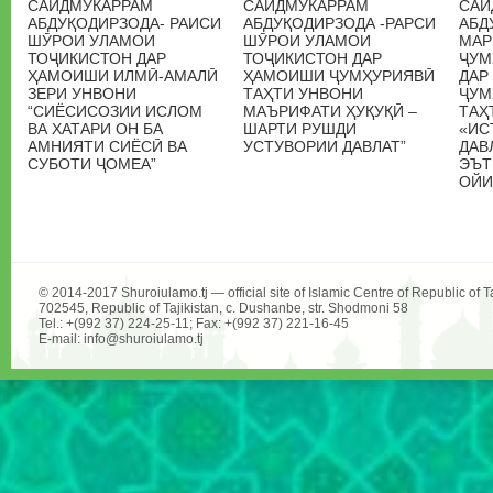
САИДМУКАРРАМ
САИДМУКАРРАМ
САИ
АБДУҚОДИРЗОДА- РАИСИ
АБДУҚОДИРЗОДА -РАРСИ
АБД
ШӮРОИ УЛАМОИ
ШӮРОИ УЛАМОИ
МАР
ТОҶИКИСТОН ДАР
ТОҶИКИСТОН ДАР
ҶУМ
ҲАМОИШИ ИЛМӢ-АМАЛӢ
ҲАМОИШИ ҶУМҲУРИЯВӢ
ДАР
ЗЕРИ УНВОНИ
ТАҲТИ УНВОНИ
ҶУМ
“СИЁСИСОЗИИ ИСЛОМ
МАЪРИФАТИ ҲУҚУҚӢ –
ТАҲ
ВА ХАТАРИ ОН БА
ШАРТИ РУШДИ
«ИС
АМНИЯТИ СИЁСӢ ВА
УСТУВОРИИ ДАВЛАТ”
ДАВ
СУБОТИ ҶОМЕА”
ЭЪТ
ОЙИ
© 2014-2017 Shuroiulamo.tj — official site of Islamic Centre of Republic of Ta
702545, Republic of Tajikistan, c. Dushanbe, str. Shodmoni 58
Tel.: +(992 37) 224-25-11; Fax: +(992 37) 221-16-45
E-mail: info@shuroiulamo.tj