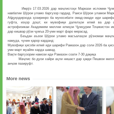
Имрӯз 17.03.2026 дар маҷлисгоҳи Маркази исломии Ҷумҳу
навбатии Шӯрои уламо баргузор гардид. Раиси Шӯрои уламои Мар
Абдуқодирзода ҳозиринро ба муносибати омад-омади иди шарифи
гуфта, изҳор дошт, ки мувофиқи далелҳои илмӣ ва дар а
астрофизикаи Академияи миллии илмҳои Ҷумҳурии Тоҷикистон 
дар кишвар рўзи ҷумъа 20-уми март фаро мерасад.
Баъдан аъзои Шӯрои уламо масъалаҳои рўзномаи маҷлиср
намуда, чунин қарор карданд:
Мувофиқи ҳисоби илмӣ иди шарифи Рамазон дар соли 2026 ба ҳисо
уми март муайян карда шавад.
Вақти баргузории намози иди Рамазон соати 7-30 дақиқа
Маҷлис бо дуои хайри аҳли нишаст дар ҳаққи Пешвои милла
анҷом пазируфт.
More news