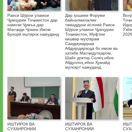
Раиси Шӯрои уламои
Дар ҳошияи Форуми
Вох
Ҷумҳурии Тоҷикистон дар
байналмилалии
Тоҷи
намози Ҷумъа дар
тамаддуни исломӣ Раиси
Идо
Масҷиди Ҷомеи Имом
Шӯрои уламои Ҷумҳурии
Ӯзбе
Бухорӣ иштирок намуданд
Тоҷикистон, Муфтии
2026
кишвар муҳтарам
Саидмукаррам
Абдуқодирзода бо имом ва
хатиби Масҷидулҳаром,
Шайх доктор Солеҳ ибни
Абдуллоҳ ибни Ҳумайд
мулоқот намуданд.
ИШТИРОК ВА
ИШТИРОК ВА
ИШТ
СУХАНРОНИИ
СУХАНРОНИИ
СУХ