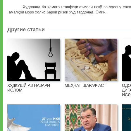
Худованд ба ҳамагон тавфиқи аъмоли некў ва эҳсону сахов
амалҳои моро холис барои ризои худ гардонад. Омин.
Другие статьи
ХУДКУШӢ АЗ НАЗАРИ
МЕҲНАТ ШАРАФ АСТ
ОДО
ИСЛОМ
ДИГ
ИС