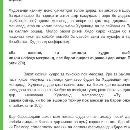
Худованди ҳакиму доно ҳикматҳои волое дорад, ки закотро машр
бандагонашро ба пардохти закот амр намудааст, зеро бо додан
оқибатҳои накў ҳосил мешавад ва асари он ҳам дар диҳанда 
мешавад, агар он холис барои ризои Худованд ва ба пайравӣ аз 
ва саллам бошад. Молро барои ризои Худо сарф кардан бо 
нишонаи имон ва сабаби комёбӣ ба савоби азим ва мукофоти га
бениёз аст. Худованд мефармояд:
«Ва касоне, ки амволи худро шаб
ни
ҳ
он
нафа
қ
а
мекунанд
,
пас
барои
он
ҳ
ост
а
ҷ
рашон
дар
назди
П
ояти 274).
Закот соҳиби худро аз гуноҳҳо пок месозад, ўро аз бахилию
паст ҳифз мекунад ва лоиқи ҳамҷавор будан ба Худованди му
мегардад. Худованд дар қазо навиштааст, ки бахил ҳаргиз ҳамҷа
намудани закот инсон аз бисёре аз азобҳои гуноҳ раҳо ёфта чанди
дур мешаванд. Худованд мефармояд:
«Ту 
сада
қ
а
бигир
,
ки
бо
он
эшонро
то
ҳ
иру
пок
месоз
ӣ
ва
барои
он
ҳ
«Тавба», ояти 103).
Дар баровардани закот мол покиза шуда он аз талафу нестӣ да
сабаби омадани баракат дар амвол ва нумў кардани он аст. Дар «
ки Паёмбар саллаллоҳу алайҳи ва саллам фармуданд:
«
Ҳ
аргиз