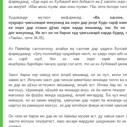
фармуданд:
«
Ҳ
ар
киро
ки
Худованд
мол
додааст
ва
ў
закоти
онро
ва мегўяд: «Ман моли туям, ман кони туям».
Пас ояти болоро тило
Худованди мутаол мефармояд:
«Ва касон
ну
қ
раро
ҷ
амъовар
ӣ
мекунанд
ва
онро
дар
ро
ҳ
и
Худо
сарф
нам
ки онро дар оташи дўзах гарм карда мешавад, пас бо он 
до
ғ
мекунанд
.
Ин
аст
он
чи
барои
худ
ҷ
амъовар
ӣ
карда
будед
,
«Тавба», ояти 34-35).
Аз Паёмбар саллаллоҳу алайҳи ва саллам дар ҳадиси Бухорӣ
фармудаанд:
«
Ҳ
е
ҷ
тиллодору
ну
қ
радоре
нест
,
ки
ҳ
а
ққ
и
онро
адо
н
ки сард шуд, боз аз нав онро гарм мекуна
ми
қ
дораш
баробари
пан
ҷ
о
ҳ
ҳ
азор
сол
аст
,
то
ин
ки
Худованд
қ
азо
Закот барои чор намуд мол воҷиб мешавад, ки он пул, моли тиҷ
замин аст. Инчунин закот дар чизҳои қиматбаҳо монанди тилло ва н
ки дар ин рўзҳо истеъмол мешаванд, воҷиб аст. Илова бар ин, з
матоъҳо, хўрокворӣ, нўшокӣ ва монанди инҳо, ки ба нияти тиҷорат
мағозаҳо ба фурўш монда шудаанд, воҷиб мегардад. Ба ҷуз инҳо
меваҳое, ки аз замин мерўяд, ҳамчунин дар чорво ба монанди шу
шартҳо ва равишҳои махсус, ки дар китобҳои фиқҳи исломӣ ҷамъов
Он чизе ки барои мо дар ин ҷо баёнаш муҳим аст, ду навъи закот а
закоти молҳои тиҷоратист, зеро аксари мардуми шаҳрнишин бо и
доранд.