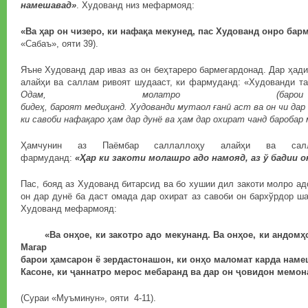
намешавад»
. Худованд низ мефармояд:
«Ва
ҳ
ар
он
чизеро
,
ки
нафа
қ
а
мекунед
,
пас
Худованд
онро
барм
«Сабаъ», ояти 39).
Яъне Худованд дар иваз аз он беҳтареро бармегардонад. Дар ҳад
алайҳи ва саллам ривоят шудааст, ки фармуданд: «Худованди т
Одам, молатро (бар
биде
ҳ
,
бароят
меди
ҳ
анд
.
Худованди
мутаол
ғ
ан
ӣ
аст
ва
он
чи
дар
ки савоби нафа
қ
аро
ҳ
ам
дар
дунё
ва
ҳ
ам
дар
охират
чанд
баробар
Ҳамчунин аз Паёмбар саллаллоҳу алайҳи ва сал
фармуданд:
«
Ҳ
ар
ки
закоти
молашро
адо
намояд
,
аз
ў
бадии
о
Пас, бояд аз Худованд битарсид ва бо хушии дил закоти молро ад
он дар дунё ба даст омада дар охират аз савоби он бархўрдор ша
Худованд мефармояд:
«Ва он
ҳ
ое
,
ки
закотро
адо
мекунанд
.
Ва
он
ҳ
ое
,
ки
андом
ҳ
Магар
барои
ҳ
амсарон
ё
зердастонашон
,
ки
он
ҳ
о
маломат
карда
наме
Касоне, ки
ҷ
аннатро
мерос
мебаранд
ва
дар
он
ҷ
овидон
мемон
(Сураи «Муъминун», ояти 4-11).