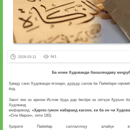
941
2026-03-11
Ба номи Худованди бахшоя
н
даву ме
ҳ
ру
Ҳамду сано Худованди ягонаро, дуруду салом ба Паёмбари гиромӣ 
бод.
Закот яке аз аркони Ислом буда дар бисёре аз оятҳои Қуръон бо
Худованд
мефармояд:
«
Ҳ
аргиз
гумон
набаранд
касоне
,
ки
ба
он
чи
Худов
«Оли Имрон», ояти 180).
Ҳазрати Паёмбар саллаллоҳу алайҳи