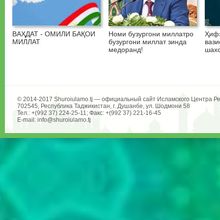
ВАҲДАТ - ОМИЛИ БАҚОИ
Номи бузургони миллатро
Ҳифз
МИЛЛАТ
бузургони миллат зинда
вази
медоранд!
шахс
© 2014-2017 Shuroiulamo.tj — официальный сайт Исламского Центра Ре
702545, Республика Таджикистан, г. Душанбе, ул. Шодмони 58
Тел.: +(992 37) 224-25-11; Факс: +(992 37) 221-16-45
E-mail: info@shuroiulamo.tj