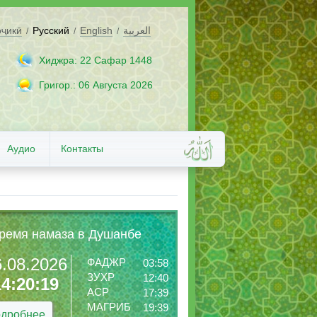
оҷикӣ
Русский
English
العربية
/
/
/
Хиджра: 22 Сафар 1448
Григор.: 06 Августа 2026
Аудио
Контакты
ремя намаза в Душанбе
6.08.2026
ФАДЖР
03:58
ЗУХР
12:40
14:20:20
АСР
17:39
МАГРИБ
19:39
дробнее