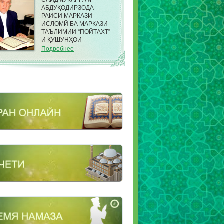
САИДМУКАРРАМ
АБДУҚОДИРЗОДА-
РАИСИ МАРКАЗИ
ИСЛОМӢ БА МАРКАЗИ
ТАЪЛИМИИ “ПОЙТАХТ”-
И ҚУШУНҲОИ
САРҲАДИИ КДАМ ДАР
Подробнее
НОҲИЯИ ФИРДАВСИИ
ШАҲРИ ДУШАНБЕ