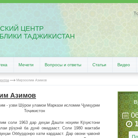
Т
СКИЙ ЦЕНТР
БЛИКИ ТАДЖИКИСТАН
тека
Мечети
Вопросы и ответы
Статьи
Видео
ентра
Мирзоолим Азимов
им Азимов
В
им - узви Шӯрои уламои Маркази исломии Ҷумҳурии
Тоҷикистон
0
им соли 1963 дар деҳаи Дашти ноҳияи Кӯҳистони
лаи рӯҳонӣ ба дунё омадааст. Соли 1980 мактаби
деҳаи Оббурдонро хатм кардааст. Дар овони ҷавонӣ
По