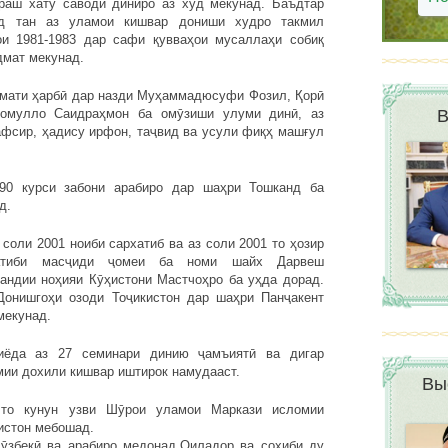
раш хату саводи диниро аз худ мекунад. Баъдтар
д тан аз уламои кишвар дониши худро такмил
и 1981-1983 дар сафи қувваҳои мусаллаҳи собиқ
дмат мекунад.
дмати ҳарбӣ дар назди Муҳаммадюсуфи Фозил, Қорӣ
омулло Саидраҳмон ба омӯзиши улуми динӣ, аз
В
афсир, ҳадису ирфон, таҷвид ва усули фиқҳ машғул
990 курси забони арабиро дар шаҳри Тошканд ба
д.
 соли 2001 ноиби сархатиб ва аз соли 2001 то ҳозир
атиби масҷиди ҷомеи ба номи шайх Дарвеш
ндии ноҳияи Кӯҳистони Мастчоҳро ба уҳда дорад.
онишгоҳи озоди Тоҷикистон дар шаҳри Панҷакент
мекунад.
ёда аз 27 семинари динию ҷамъиятӣ ва дигар
мии дохили кишвар иштирок намудааст.
Вы
то кунун узви Шӯрои уламои Маркази исломии
истон мебошад.
 ӯзбекӣ ва арабиро медонад.Оиладор ва соҳиби ду