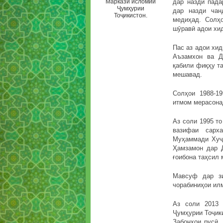
Маркази исломии
дар назди пада
Ҷумҳурии
дар назди чан
Тоҷикистон.
медиҳад. Солҳо
шӯравӣ адои хи
Пас аз адои хи
Аъзамхон ва Д
қабили фиқҳу т
мешавад.
Солҳои 1988-1
итмом мерасона
Аз соли 1995 то
вазифаи сарх
Муҳаммади Хуҷа
Ҳамзамон дар Д
ғоибона таҳсил 
Мавсуф дар зи
чорабиниҳои ил
Аз соли 2013 
Ҷумҳурии Тоҷик
Забонҳои русӣ,