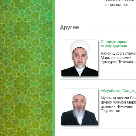
фарзанд аст.
Другие
Саидмукаррам
Абдуқодирзода
Раиси Шӯрои уламо
Маркази исломии
Ҷумҳурии Тоҷикисто
Абдулбасир Саидзо
Муовини аввали Ра
Шӯрои уламои Марк
исломии Ҷумҳурии
Тоҷикистон