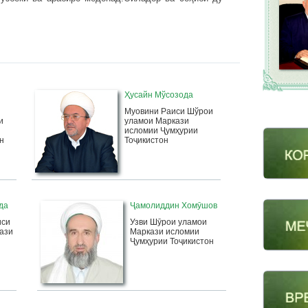
Ҳусайн Мўсозода
Муовини Раиси Шўрои
и
уламои Маркази
исломии Ҷумҳурии
н
Тоҷикистон
да
Ҷамолиддин Хомӯшов
иси
Узви Шӯрои уламои
ази
Маркази исломии
Ҷумҳурии Тоҷикистон