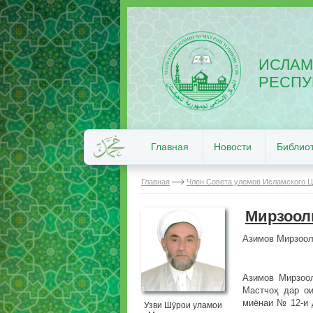
ИСЛАМ
РЕСПУ
Главная
Новости
Библио
Главная
Член Совета улемов Исламского Ц
Мирзоол
Азимов Мирзоол
Азимов Мирзоол
Мастчоҳ дар ои
миёнаи № 12-и 
Узви Шӯрои уламои