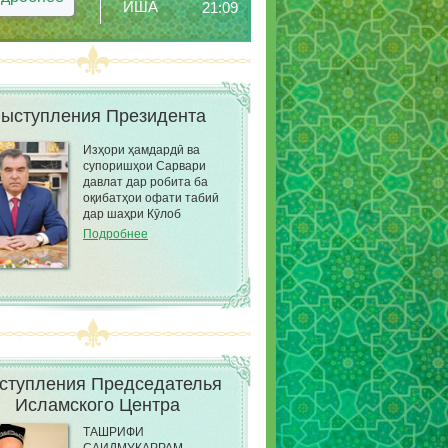
ИША
21:09
ыступления Президента
Изҳори ҳамдардӣ ва
супоришҳои Сарвари
давлат дар робита ба
оқибатҳои офати табиӣ
дар шаҳри Кӯлоб
Подробнее
ступления Председателья
Исламского Центра
ТАШРИФИ