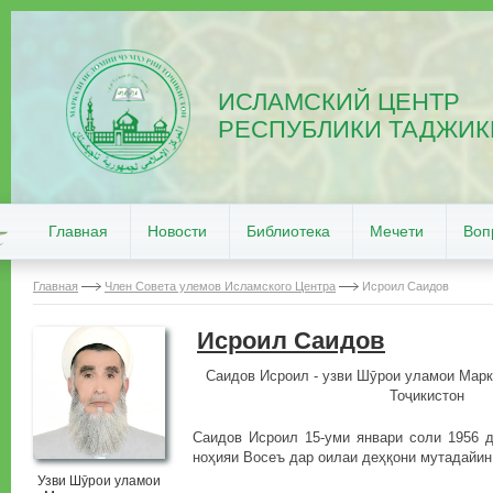
ИСЛАМСКИЙ ЦЕНТР
РЕСПУБЛИКИ ТАДЖИК
Главная
Новости
Библиотека
Мечети
Воп
Главная
Член Совета улемов Исламского Центра
Исроил Саидов
Исроил Саидов
Саидов Исроил - узви Шӯрои уламои Мар
Тоҷикистон
Саидов Исроил 15-уми январи соли 1956 
ноҳияи Восеъ дар оилаи деҳқони мутадайин
Узви Шӯрои уламои