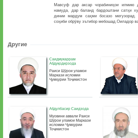
Мавсуф дар аксар чорабиниҳои илмию 
намуда, дар баланд бардоштани сатҳи х
динии мардум саҳми босазо мегузорад. 
соҳиби обрӯву эътибор мебошад.Оиладор ва
Другие
Саидмукаррам
Абдуқодирзода
Раиси Шӯрои уламои
Маркази исломии
Ҷумҳурии Тоҷикистон
Абдулбасир Саидзода
Муовини аввали Раиси
Шӯрои уламои Маркази
исломии Ҷумҳурии
Тоҷикистон