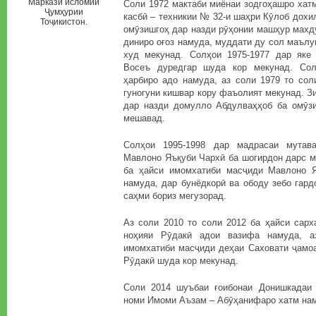
Маркази исломии
Соли 1972 мактаби миёнаи зодгоҳашро хат
Ҷумҳурии
касбӣ – техникии № 32-и шаҳри Кӯлоб дохи
Тоҷикистон.
омӯзишгоҳ дар назди рӯҳонии машҳур махд
диниро оғоз намуда, муддати ду сол маълу
худ мекунад. Солҳои 1975-1977 дар яке
Восеъ дуредгар шуда кор мекунад. Сол
ҳарбиро адо намуда, аз соли 1979 то сол
гуногуни кишвар кору фаъолият мекунад. 
дар назди домулло Абдулваҳҳоб ба омӯз
мешавад.
Солҳои 1995-1998 дар мадрасаи мутав
Мавлоно Яъқуби Чархӣ ба шогирдон дарс м
ба ҳайси имомхатиби масҷиди Мавлоно 
намуда, дар бунёдкорӣ ва ободу зебо гар
саҳми бориз мегузорад.
Аз соли 2010 то соли 2012 ба ҳайси сарх
ноҳияи Рӯдакӣ адои вазифа намуда, а
имомхатиби масҷиди деҳаи Саховати ҷамоа
Рӯдакӣ шуда кор мекунад.
Соли 2014 шуъбаи ғоибонаи Донишкадаи 
номи Имоми Аъзам – Абӯҳанифаро хатм нам