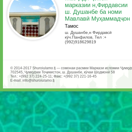
марказии н,Фирдавсии
ш. Душанбе ба номи
Мавлавӣ Муҳаммадҷон
Тамос
ш. Душанбе,н Фирдавсӣ
кӯч.Панфилов, Тел :+
(992)918629819
© 2014-2017 Shuroiulamo.tj — сомонаи расмии Маркази исломии Ҷумҳур
702545, Ҷумҳурии Тоҷикистон, ш. Душанбе, кӯчаи Шодмонӣ 58
Тел.: +(992 37) 224-25-11; Факс: +(992 37) 221-16-45
E-mail: info@shuroiulamo.tj