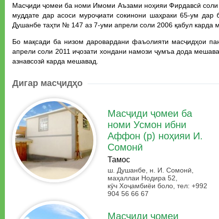
Масҷиди ҷомеи ба номи Имоми Аъзами ноҳияи Фирдавсӣ соли 1
муддате дар асоси муроҷиати сокинони шаҳраки 65-ум дар
Душанбе таҳти № 147 аз 7-уми апрели соли 2006 қабул карда 
Бо мақсади ба низом даровардани фаъолияти масҷидҳои пан
апрели соли 2011 иҷозати хондани намози ҷумъа дода мешава
азнавсозӣ карда мешавад.
Дигар масҷидҳо
Масҷиди ҷомеи ба
номи Усмон ибни
Аффон (р) ноҳияи И.
Сомонӣ
Тамос
ш. Душанбе, н. И. Сомонӣ,
маҳаллаи Нодира 52,
кӯч Хоҷамбиёи боло, тел: +992
904 56 66 67
Масҷиди ҷомеи