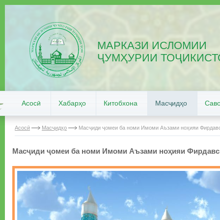
МАРКАЗИ ИСЛОМИИ
ҶУМҲУРИИ ТОҶИКИСТ
Асосӣ
Хабарҳо
Китобхона
Масҷидҳо
Саво
Асосӣ
Масҷидҳо
Масҷиди ҷомеи ба номи Имоми Аъзами ноҳияи Фирдав
Масҷиди ҷомеи ба номи Имоми Аъзами ноҳияи Фирдавс