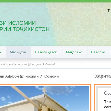
Т
ЗИ ИСЛОМИИ
РИИ ТОҶИКИСТОН
а
Масҷидҳо
Саволу ҷавоб
Мақолаҳо
Наворҳо
и Усмон ибни Аффон (р) ноҳияи И. Сомонӣ
Харита
ни Аффон (р) ноҳияи И. Сомонӣ
This
corr