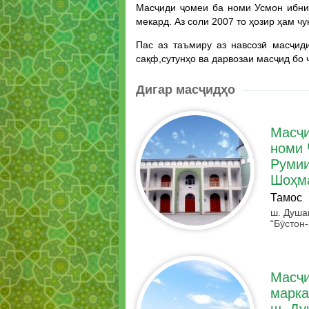
Масҷиди ҷомеи ба номи Усмон ибни 
мекард. Аз соли 2007 то ҳозир ҳам 
Пас аз таъмиру аз навсозӣ масҷид
сақф,сутунҳо ва дарвозаи масҷид бо
Дигар масҷидҳо
Масҷи
номи 
Румии
Шоҳм
Тамос
ш. Душа
“Бӯстон-
Масҷи
марка