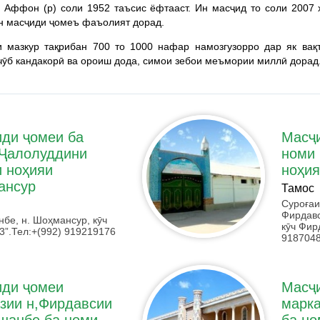
Аффон (р) соли 1952 таъсис ёфтааст. Ин масҷид то соли 2007
чун масҷиди ҷомеъ фаъолият дорад.
и мазкур тақрибан 700 то 1000 нафар намозгузорро дар як вақ
 чӯб кандакорӣ ва ороиш дода, симои зебои меъмории миллӣ дорад
ди ҷомеи ба
Масҷ
Ҷалолуддини
номи
 ноҳияи
ноҳи
ансур
Тамос
Суроғаи
Фирдавс
нбе, н. Шоҳмансур,
кӯч
кӯч Фир
3”.
Тел:+(992) 919219176
918704
ди ҷомеи
Масҷ
зии н,Фирдавсии
марка