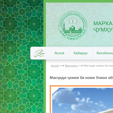
МАРКА
ҶУМҲУ
Асосӣ
Хабарҳо
Китобхон
Асосӣ
Масҷидҳо
Масҷиди ҷомеи ба ном
Масҷиди ҷомеи ба номи Усмон иб