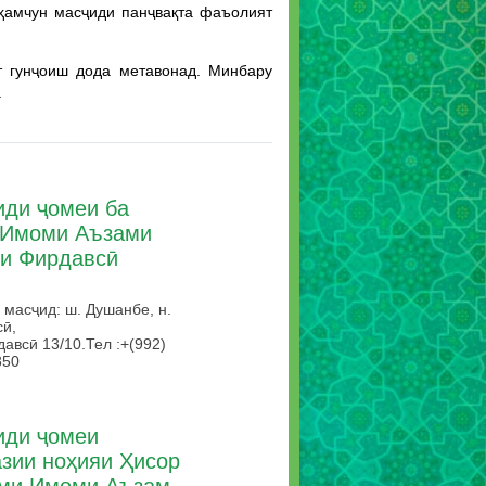
 ҳамчун масҷиди панҷвақта фаъолият
т гунҷоиш дода метавонад. Минбару
.
иди ҷомеи ба
 Имоми Аъзами
яи Фирдавсӣ
 масҷид: ш. Душанбе, н.
ӣ,
давсӣ 13/10.
Тел :+(992)
850
иди ҷомеи
зии ноҳияи Ҳисор