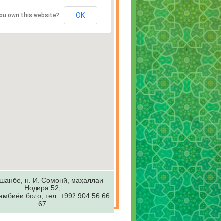
OK
ou own this website?
шанбе, н. И. Сомонӣ, маҳаллаи
Нодира 52,
амбиёи боло, тел: +992 904 56 66
67