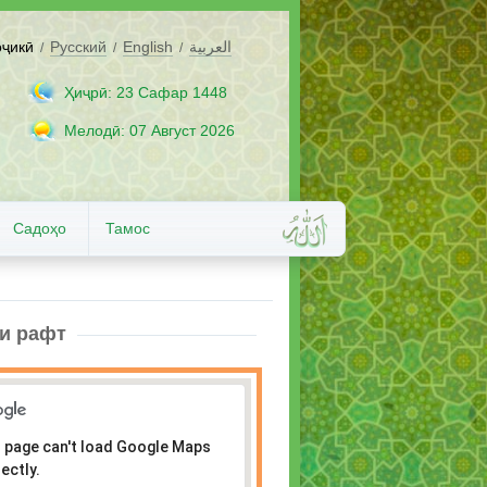
оҷикӣ
Русский
English
العربية
/
/
/
Ҳиҷрӣ: 23 Сафар 1448
Мелодӣ: 07 Август 2026
Садоҳо
Тамос
и рафт
 page can't load Google Maps
ectly.