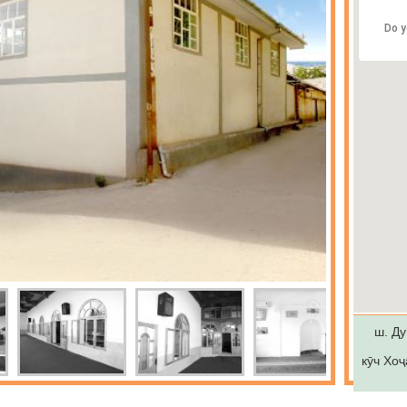
Do y
ш. Ду
кӯч Хоҷ