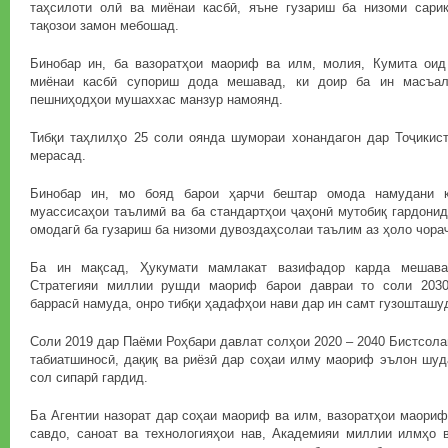
таҳсилоти олӣ ва миёнаи касбӣ, яъне гузариш ба низоми сар
тақозои замон мебошад.
Бинобар ин, ба вазоратҳои маориф ва илм, молия, Кумита оид
миёнаи касбӣ супориш дода мешавад, ки доир ба ин масъал
пешниҳодҳои мушаххас манзур намоянд.
Тибқи таҳлилҳо 25 соли оянда шумораи хонандагон дар Тоҷикис
мерасад.
Бинобар ин, мо бояд барои ҳарчи бештар омода намудани к
муассисаҳои таълимӣ ва ба стандартҳои ҷаҳонӣ мутобиқ гардонид
омодагӣ ба гузариш ба низоми дувоздаҳсолаи таълим аз ҳоло чора
Ба ин мақсад, Ҳукумати мамлакат вазифадор карда мешава
Стратегияи миллии рушди маориф барои давраи то соли 2030
баррасӣ намуда, онро тибқи ҳадафҳои нави дар ин самт гузошташу
Соли 2019 дар Паёми Роҳбари давлат солҳои 2020 – 2040 Бистсол
табиатшиносӣ, дақиқ ва риёзӣ дар соҳаи илму маориф эълон шуд
сол сипарӣ гардид.
Ба Агентии назорат дар соҳаи маориф ва илм, вазоратҳои маориф
савдо, саноат ва технологияҳои нав, Академияи миллии илмҳо 