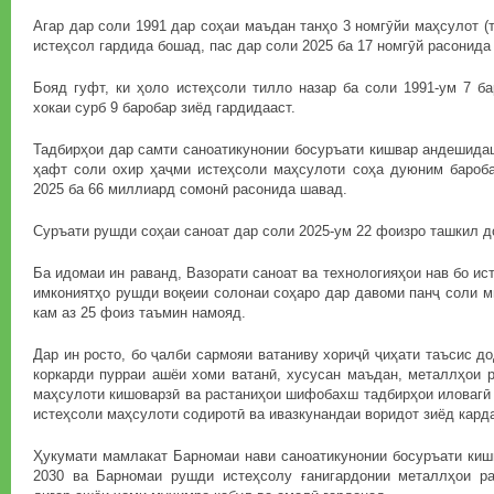
Агар дар соли 1991 дар соҳаи маъдан танҳо 3 номгӯйи маҳсулот (т
истеҳсол гардида бошад, пас дар соли 2025 ба 17 номгӯй расонида
Бояд гуфт, ки ҳоло истеҳсоли тилло назар ба соли 1991-ум 7 ба
хокаи сурб 9 баробар зиёд гардидааст.
Тадбирҳои дар самти саноатикунонии босуръати кишвар андешида
ҳафт соли охир ҳаҷми истеҳсоли маҳсулоти соҳа дуюним бароб
2025 ба 66 миллиард сомонӣ расонида шавад.
Суръати рушди соҳаи саноат дар соли 2025-ум 22 фоизро ташкил д
Ба идомаи ин раванд, Вазорати саноат ва технологияҳои нав бо и
имкониятҳо рушди воқеии солонаи соҳаро дар давоми панҷ соли м
кам аз 25 фоиз таъмин намояд.
Дар ин росто, бо ҷалби сармояи ватаниву хориҷӣ ҷиҳати таъсис д
коркарди пурраи ашёи хоми ватанӣ, хусусан маъдан, металлҳои р
маҳсулоти кишоварзӣ ва растаниҳои шифобахш тадбирҳои иловагӣ
истеҳсоли маҳсулоти содиротӣ ва ивазкунандаи воридот зиёд кард
Ҳукумати мамлакат Барномаи нави саноатикунонии босуръати киш
2030 ва Барномаи рушди истеҳсолу ғанигардонии металлҳои ра