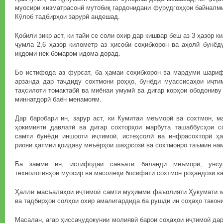
муосири хизматрасонӣ мутобиқ гардонидани фурудгоҳҳои байналм
Кӯлоб тадбирҳои зарурӣ андешад.
Қобили зикр аст, ки тайи се соли охир дар кишвар беш аз 3 ҳазор к
ҷумла 2,6 ҳазор километр аз ҳисоби соҳибкорон ва аҳолӣ бунёд
иқдоми нек бомаром идома дорад.
Бо истифода аз фурсат, ба ҳамаи соҳибкорон ва мардуми шариф
арзанда дар таҷдиду сохтмони роҳҳо, бунёди муассисаҳои иҷтим
таҳсилоти томактабӣ ва миёнаи умумӣ ва дигар корҳои ободониву
миннатдорӣ баён менамоям.
Дар баробари ин, зарур аст, ки Кумитаи меъморӣ ва сохтмон, м
ҳокимияти давлатӣ ва дигар сохторҳои марбута ташаббусҳои с
самти бунёди иншооти иҷтимоӣ, истеҳсолӣ ва инфрасохторӣ ҳа
риояи ҳатмии қоидаву меъёрҳои шаҳрсозӣ ва сохтмонро таъмин на
Ба замми ин, истифодаи санъати баланди меъморӣ, унсу
технологияҳои муосир ва масолеҳи босифати сохтмон роҳандозӣ к
Ҳалли масъалаҳои иҷтимоӣ самти муҳимми фаъолияти Ҳукумати м
ва тадбирҳои солҳои охир амалигардида ба рушди ин соҳаҳо такон
Масалан, агар ҳиссаҷудокунии молиявӣ барои соҳаҳои иҷтимоӣ дар