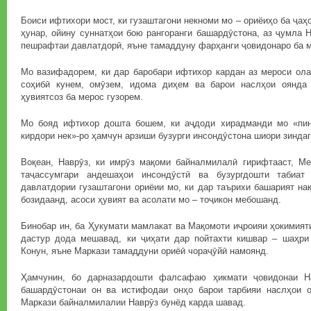
Боиси ифтихори мост, ки гузаштагони некноми мо – ориёиҳо ба ҷаҳ
ҳунар, ойину суннатҳои бою рангоранги башардӯстона, аз ҷумла Н
пешрафтаи давлатдорӣ, яъне тамаддуну фарҳанги ҷовидонаро ба м
Мо вазифадорем, ки дар баробари ифтихор кардан аз мероси ол
соҳибӣ кунем, омӯзем, идома диҳем ва барои наслҳои оянда 
ҳувиятсоз ба мерос гузорем.
Мо бояд ифтихор дошта бошем, ки аҷдоди хирадманди мо «пин
кирдори нек»-ро ҳамчун арзиши бузурги инсондӯстона шиори зиндаг
Воқеан, Наврӯз, ки имрӯз мақоми байналмилалӣ гирифтааст, Меҳ
таҷассумгари андешаҳои инсондӯстӣ ва бузургдошти табиат
давлатдории гузаштагони ориёии мо, ки дар таърихи башарият на
бозидаанд, асоси ҳувият ва асолати мо – тоҷикон мебошанд.
Бинобар ин, ба Ҳукумати мамлакат ва Мақомоти иҷроияи ҳокимия
дастур дода мешавад, ки ҷиҳати дар пойтахти кишвар – шаҳр
Конун, яъне Маркази тамаддуни ориёӣ чораҷӯйӣ намоянд.
Ҳамчунин, бо дарназардошти фалсафаю ҳикмати ҷовидонаи На
башардӯстонаи он ва истифодаи онҳо барои тарбияи наслҳои 
Маркази байналмилалии Наврӯз бунёд карда шавад.