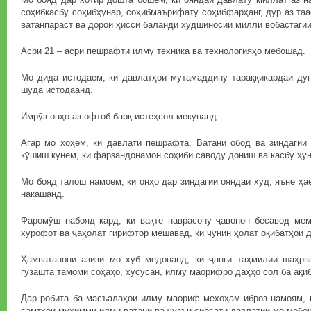
соҳибкасбу соҳибҳунар, соҳибмаърифату соҳибфарҳанг, дур аз таа
ватанпараст ва дорои ҳисси баланди худшиносии миллӣ вобастагии
Асри 21 – асри пешрафти илму техника ва технологияҳо мебошад.
Мо дида истодаем, ки давлатҳои мутамаддину тараққикардаи дун
шуда истодаанд.
Имрӯз онҳо аз офтоб барқ истеҳсол мекунанд.
Агар мо хоҳем, ки давлати пешрафта, Ватани обод ва зиндагии
кӯшиш кунем, ки фарзандонамон соҳиби саводу дониш ва касбу ҳу
Мо бояд талош намоем, ки онҳо дар зиндагии ояндаи худ, яъне ҳа
накашанд.
Фаромӯш набояд кард, ки вақте наврасону ҷавонон бесавод мем
хурофот ва ҷаҳолат гирифтор мешавад, ки чунин ҳолат оқибатҳои 
Ҳамватанони азизи мо хуб медонанд, ки ҷанги таҳмилии шаҳрв
гузашта тамоми соҳаҳо, хусусан, илму маорифро даҳҳо сол ба ақи
Дар робита ба масъалаҳои илму маориф мехоҳам иброз намоям, к
самтҳои муҳимми илми ватанӣ ва ҷузъи сиёсати давлатии мо мебо