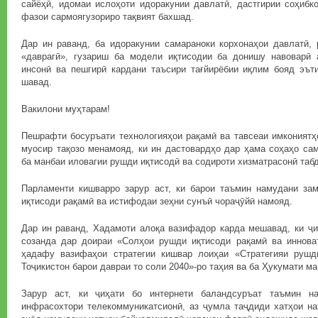
сайёҳӣ, идомаи ислоҳоти идоракунии давлатӣ, дастгирии соҳибк
фазои сармоягузориро тақвият бахшад.
Дар ин раванд, ба идоракунии самараноки корхонаҳои давлатӣ, 
«даврагӣ», гузариш ба модели иқтисодии ба донишу навоварӣ
инсонӣ ва пешгирӣ кардани таъсири тағйирёбии иқлим бояд эът
шавад.
Вакилони муҳтарам!
Пешрафти босуръати технологияҳои рақамӣ ва тавсеаи имкониятҳ
муосир тақозо менамояд, ки ин дастовардҳо дар ҳама соҳаҳо са
ба манбаи иловагии рушди иқтисодӣ ва содироти хизматрасонӣ таб
Парламенти кишварро зарур аст, ки барои таъмин намудани зам
иқтисоди рақамӣ ва истифодаи зеҳни сунъӣ чораҷӯйӣ намояд.
Дар ин раванд, Хадамоти алоқа вазифадор карда мешавад, ки ҷи
созанда дар доираи «Солҳои рушди иқтисоди рақамӣ ва инноват
ҳадафу вазифаҳои стратегии кишвар лоиҳаи «Стратегияи рушд
Тоҷикистон барои давраи то соли 2040»-ро таҳия ва ба Ҳукумати м
Зарур аст, ки ҷиҳати бо интернети баландсуръат таъмин н
инфрасохтори телекоммуникатсионӣ, аз ҷумла таҷдиди хатҳои на