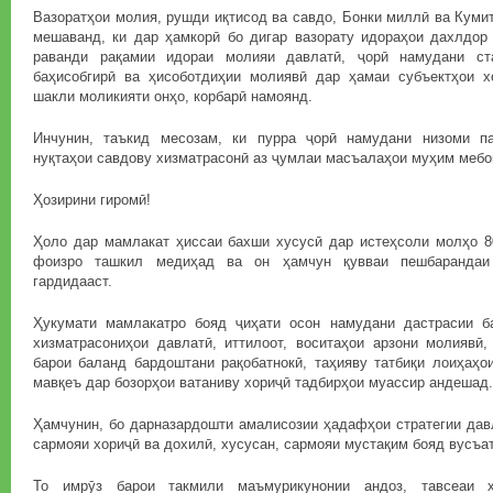
Вазоратҳои молия, рушди иқтисод ва савдо, Бонки миллӣ ва Куми
мешаванд, ки дар ҳамкорӣ бо дигар вазорату идораҳои дахлдор 
раванди рақамии идораи молияи давлатӣ, ҷорӣ намудани ст
баҳисобгирӣ ва ҳисоботдиҳии молиявӣ дар ҳамаи субъектҳои х
шакли моликияти онҳо, корбарӣ намоянд.
Инчунин, таъкид месозам, ки пурра ҷорӣ намудани низоми па
нуқтаҳои савдову хизматрасонӣ аз ҷумлаи масъалаҳои муҳим меб
Ҳозирини гиромӣ!
Ҳоло дар мамлакат ҳиссаи бахши хусусӣ дар истеҳсоли молҳо 8
фоизро ташкил медиҳад ва он ҳамчун қувваи пешбаранда
гардидааст.
Ҳукумати мамлакатро бояд ҷиҳати осон намудани дастрасии б
хизматрасониҳои давлатӣ, иттилоот, воситаҳои арзони молиявӣ,
барои баланд бардоштани рақобатнокӣ, таҳияву татбиқи лоиҳаҳо
мавқеъ дар бозорҳои ватаниву хориҷӣ тадбирҳои муассир андешад.
Ҳамчунин, бо дарназардошти амалисозии ҳадафҳои стратегии дав
сармояи хориҷӣ ва дохилӣ, хусусан, сармояи мустақим бояд вусъа
То имрӯз барои такмили маъмурикунонии андоз, тавсеаи 