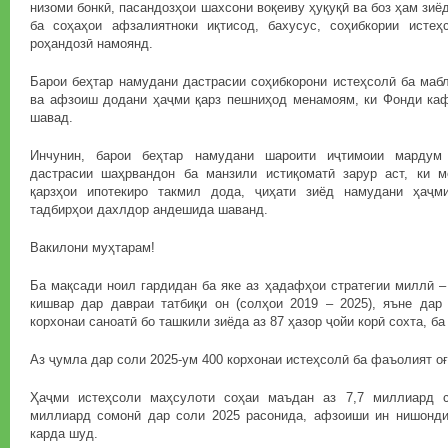
низоми бонкӣ, пасандозҳои шахсони воқеиву ҳуқуқӣ ва боз ҳам зи
ба соҳаҳои афзалиятноки иқтисод, бахусус, соҳибкории истеҳ
роҳандозӣ намоянд.
Барои беҳтар намудани дастрасии соҳибкорони истеҳсолӣ ба маб
ва афзоиш додани ҳаҷми қарз пешниҳод менамоям, ки Фонди каф
шавад.
Инчунин, барои беҳтар намудани шароити иҷтимоии мардум 
дастрасии шаҳрвандон ба манзили истиқоматӣ зарур аст, ки 
қарзҳои ипотекиро такмил дода, ҷиҳати зиёд намудани ҳаҷм
тадбирҳои дахлдор андешида шаванд.
Вакилони муҳтарам!
Ба мақсади ноил гардидан ба яке аз ҳадафҳои стратегии миллӣ –
кишвар дар давраи татбиқи он (солҳои 2019 – 2025), яъне дар
корхонаи саноатӣ бо ташкили зиёда аз 87 ҳазор ҷойи корӣ сохта, б
Аз ҷумла дар соли 2025-ум 400 корхонаи истеҳсолӣ ба фаъолият оғ
Ҳаҷми истеҳсоли маҳсулоти соҳаи маъдан аз 7,7 миллиард 
миллиард сомонӣ дар соли 2025 расонида, афзоиши ин нишонди
карда шуд.