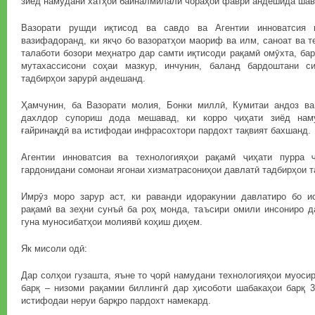
зиёд намудани хатҳои байналмилалӣ чораҳои фаврӣ андешида шав
Вазорати рушди иқтисод ва савдо ва Агентии инноватсия в
вазифадоранд, ки якҷо бо вазоратҳои маориф ва илм, саноат ва т
талаботи бозори меҳнатро дар самти иқтисоди рақамӣ омӯхта, ба
мутахассисони соҳаи мазкур, инчунин, баланд бардоштани с
тадбирҳои зарурӣ андешанд.
Ҳамчунин, ба Вазорати молия, Бонки миллӣ, Кумитаи андоз ва
дахлдор супориш дода мешавад, ки корро ҷиҳати зиёд наму
ғайринақдӣ ва истифодаи инфрасохтори пардохт тақвият бахшанд.
Агентии инноватсия ва технологияҳои рақамӣ ҷиҳати пурра
гардонидани сомонаи ягонаи хизматрасониҳои давлатӣ тадбирҳои 
Имрӯз моро зарур аст, ки раванди идоракунии давлатиро бо и
рақамӣ ва зеҳни сунъӣ ба роҳ монда, таъсири омили инсониро д
гуна муносибатҳои молиявӣ коҳиш диҳем.
Як мисоли одӣ:
Дар солҳои гузашта, яъне то ҷорӣ намудани технологияҳои муосир
барқ – низоми рақамии биллингӣ дар ҳисоботи шабакаҳои барқ 3
истифодаи неруи барқро пардохт намекард.