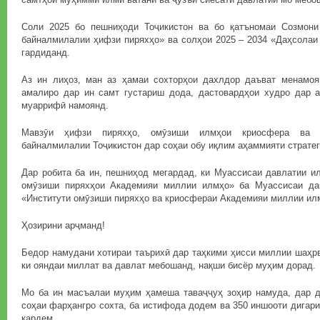
Соли 2025 бо пешниҳоди Тоҷикистон ва бо қатъномаи Созмон
байналмилалии ҳифзи пиряхҳо» ва солҳои 2025 – 2034 «Даҳсолаи
гардиданд.
Аз ин лиҳоз, ман аз ҳамаи сохторҳои дахлдор даъват менамо
амалиро дар ин самт густариш дода, дастовардҳои худро дар 
муаррифӣ намоянд.
Мавзӯи ҳифзи пиряхҳо, омӯзиши илмҳои криосфера ва а
байналмилалии Тоҷикистон дар соҳаи обу иқлим аҳаммияти стратег
Дар робита ба ин, пешниҳод мегардад, ки Муассисаи давлатии и
омӯзиши пиряхҳои Академияи миллии илмҳо» ба Муассисаи дав
«Институти омӯзиши пиряхҳо ва криосфераи Академияи миллии ил
Ҳозирини арҷманд!
Бедор намудани хотираи таърихӣ дар таҳкими ҳисси миллии шаҳрв
ки ояндаи миллат ва давлат мебошанд, нақши бисёр муҳим дорад.
Мо ба ин масъалаи муҳим ҳамеша таваҷҷуҳ зоҳир намуда, дар д
соҳаи фарҳангро сохта, ба истифода додем ва 350 иншооти дигари
кардем.