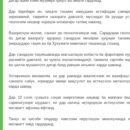
дигар ашёи хоми муҳимро қабул ва амалӣ гардонад.
Дар баробари ин, ҷиҳати таъмин намудани истифодаи самара
зеризаминӣ, тақвияти назорати давлатӣ, мусоидат ба рушди ус
геологияи кишвар чораҳои иловагиро татбиқ намояд.
Вазоратҳои молия, саноат ва технологияҳои нав, Саридораи геоло
бо дигар вазорату идораҳо санадҳои меъёрии ҳуқуқии танзи
зикршударо таҳия ва ба Ҳукумати мамлакат пешниҳод созанд.
Дар санадҳои таҳияшаванда масъалаҳои вобаста ба фарогирии пу
расмиёти давлатӣ, аз ҷумла иҷозатномадиҳӣ, такмили тартиби ан
ва ҳалли мушкилоти дигар бояд равшан инъикос карда шаванд.
Хотирнишон менамоям, ки дар раванди амалисозии ин вазифаҳо
саноати сабук, коркарди амиқи маҳсулот ва истеҳсоли металлҳ
карда шавад.
Дар 10 соли гузашта соҳаи энергетикаи кишвар ба маблағи б
сармоягузорӣ шудааст, ки дар натиҷа иқтидорҳои истеҳсолии н
мегаватт афзоиш ёфтанд.
Танҳо аз ҳисоби таҷдиду навсозии неругоҳҳои амалкунанда и
мегаватт зиёд гардиданд.