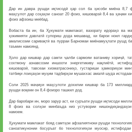
Дар ин давра рушди иқтисодӣ ҳар сол ба ҳисоби миёна 8,7 ф
маҳсулот дар соҳаҳои саноат 20 фоиз, кишоварзӣ 8,4 ва ҳаҷми хи
фоиз афзоиш меёбад.
Вобаста ба ин, ба Ҳукумати мамлакат, вазорату идораҳо ва м
ҳокимияти давлатӣ супориш дода мешавад, ки барои ноил гард
амалисозии саривақтӣ ва пурраи Барномаи миёнамуҳлати рушд ба
таъмин намоянд.
Ҳоло дар кишвар дар самти ҷалби сармояи ватаниву хориҷӣ, таъ
сохтмону азнавсозии иншооти энергетикиву нақлиётӣ, истифо
кишоварзӣ, тавсеаи хизматрасониҳо, густариши ҳамкориҳои ми
татбиқи лоиҳаҳои муҳим тадбирҳои мушаххас амалӣ шуда истодаа
Соли 2025 маҷмуи маҳсулоти дохилии кишвар ба 173 миллиард
рушди воқеии он 8,4 фоизро ташкил дод.
Дар баробари ин, моро зарур аст, ки суръати рушди иқтисоди милли
8 фоиз ва солҳои минбаъда низ устувории нишондиҳандаҳои
намоем.
Ҳукумати мамлакат бояд самтҳои афзалиятноки рушди технологияҳ
саноатикунонии босуръат бо технологияҳои муосир, истифодаи