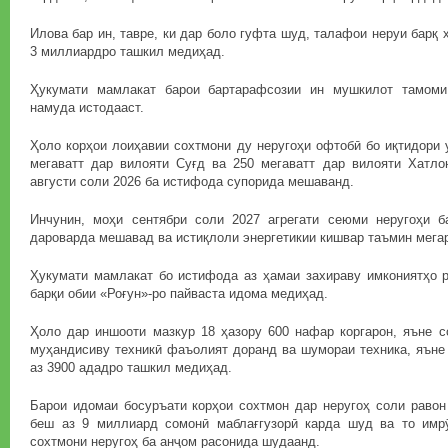
Илова бар ин, тавре, ки дар боло гуфта шуд, талафои неруи барқ 
3 миллиардро ташкил медиҳад.
Ҳукумати мамлакат барои бартарафсозии ин мушкилот тамоми
намуда истодааст.
Ҳоло корҳои лоиҳавии сохтмони ду неругоҳи офтобӣ бо иқтидори 
мегаватт дар вилояти Суғд ва 250 мегаватт дар вилояти Хатлон
августи соли 2026 ба истифода супорида мешаванд.
Инчунин, моҳи сентябри соли 2027 агрегати сеюми неругоҳи б
дароварда мешавад ва истиқлоли энергетикии кишвар таъмин мега
Ҳукумати мамлакат бо истифода аз ҳамаи захираву имкониятҳо р
барқи обии «Роғун»-ро пайваста идома медиҳад.
Ҳоло дар иншооти мазкур 18 ҳазору 600 нафар коргарон, яъне с
муҳандисиву техникӣ фаъолият доранд ва шумораи техника, яъне
аз 3900 ададро ташкил медиҳад.
Барои идомаи босуръати корҳои сохтмон дар неругоҳ соли равон
беш аз 9 миллиард сомонӣ маблағгузорӣ карда шуд ва то имр
сохтмони неругоҳ ба анҷом расонида шудаанд.