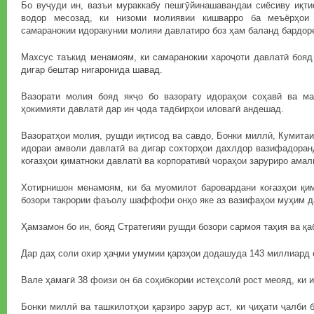
Бо вуҷуди ин, вазъи мураккабу пешгӯйинашавандаи сиёсиву иқти
водор месозад, ки низоми молиявии кишварро ба меъёрҳои 
самаранокии идоракунии молияи давлатиро боз ҳам баланд бардор
Махсус таъкид менамоям, ки самаранокии хароҷоти давлатӣ бояд 
дигар бештар нигаронида шавад.
Вазорати молия бояд якҷо бо вазорату идораҳои соҳавӣ ва м
ҳокимияти давлатӣ дар ин ҷода тадбирҳои иловагӣ андешад.
Вазоратҳои молия, рушди иқтисод ва савдо, Бонки миллӣ, Кумитаи
идораи амволи давлатӣ ва дигар сохторҳои дахлдор вазифадоранд
коғазҳои қиматноки давлатӣ ва корпоративӣ чораҳои заруриро амал
Хотирнишон менамоям, ки ба муомилот баровардани коғазҳои қим
бозори такрории фаъолу шаффофи онҳо яке аз вазифаҳои муҳим д
Ҳамзамон бо ин, бояд Стратегияи рушди бозори сармоя таҳия ва қа
Дар даҳ соли охир ҳаҷми умумии қарзҳои додашуда 143 миллиард 
Вале ҳамагӣ 38 фоизи он ба соҳибкории истеҳсолӣ рост меояд, ки и
Бонки миллӣ ва ташкилотҳои қарзиро зарур аст, ки ҷиҳати ҷалби 