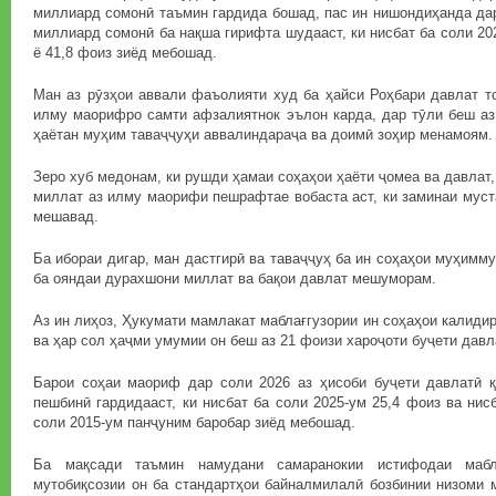
миллиард сомонӣ таъмин гардида бошад, пас ин нишондиҳанда дар
миллиард сомонӣ ба нақша гирифта шудааст, ки нисбат ба соли 20
ё 41,8 фоиз зиёд мебошад.
Ман аз рӯзҳои аввали фаъолияти худ ба ҳайси Роҳбари давлат т
илму маорифро самти афзалиятнок эълон карда, дар тӯли беш аз
ҳаётан муҳим таваҷҷуҳи аввалиндараҷа ва доимӣ зоҳир менамоям.
Зеро хуб медонам, ки рушди ҳамаи соҳаҳои ҳаёти ҷомеа ва давлат
миллат аз илму маорифи пешрафтае вобаста аст, ки заминаи муст
мешавад.
Ба ибораи дигар, ман дастгирӣ ва таваҷҷуҳ ба ин соҳаҳои муҳимм
ба ояндаи дурахшони миллат ва бақои давлат мешуморам.
Аз ин лиҳоз, Ҳукумати мамлакат маблағгузории ин соҳаҳои калиди
ва ҳар сол ҳаҷми умумии он беш аз 21 фоизи хароҷоти буҷети дав
Барои соҳаи маориф дар соли 2026 аз ҳисоби буҷети давлатӣ 
пешбинӣ гардидааст, ки нисбат ба соли 2025-ум 25,4 фоиз ва нис
соли 2015-ум панҷуним баробар зиёд мебошад.
Ба мақсади таъмин намудани самаранокии истифодаи мабла
мутобиқсозии он ба стандартҳои байналмилалӣ бозбинии низоми 