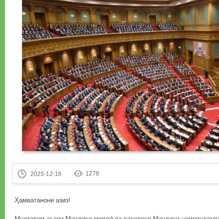
1278
2025-12-16
Ҳамватанони азиз!
Муҳтарам аъзои Маҷлиси миллӣ ва вакилони Маҷлиси намояндагон