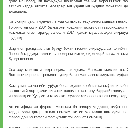
дода мешавад, ки натиҷаҳои шашсолаи татбиқи чорабиниҳои та
таҳлил карда, ҷиҳати бартараф намудани камбудиву монеаҳои ҷо
андешанд.
Ба хотири ҳарчи зудтар ба фазои ягонаи таҳсилоти байналмилал
Тоҷикистон соли 2004 ба низоми кредитии таҳсилот гузаронидани 
мамлакат оғоз гардид ва соли 2014 ҳамаи муассисаҳои зикршуд
шуданд.
Вақти он расидааст, ки бурду бохти низоми зикршуда аз ҷониби 
баррасӣ гардида, зимни супоридани имтиҳонҳои ҷорӣ ва хатм оми
бурда шаванд.
Сохтору мақомоти зикргардида, аз ҷумла Маркази миллии тес
Дастгоҳи иҷроияи Президент доир ба ин масъала маълумоти муфа
Ҳамчунин, аз ҷониби гурӯҳи босалоҳияти корӣ вазъи омӯзиши забо
ва англисӣ дар ҳамаи зинаҳои таҳсилот таҳлилу баррасӣ гардида,
ин раванд ба Ҳукумати мамлакат хулосаҳои асоснок пешниҳод кар
Бо истифода аз фурсат, мехоҳам ба падару модарон, омӯзгоро
карда, бори дигар таъкид намоям, ки ба масъалаи нигоҳубин ва
фарзандон бо камоли масъулият муносибат намоянд.
Мо бояд дар хотир дошта бошем, ки ояндаи давлату миллат аз н