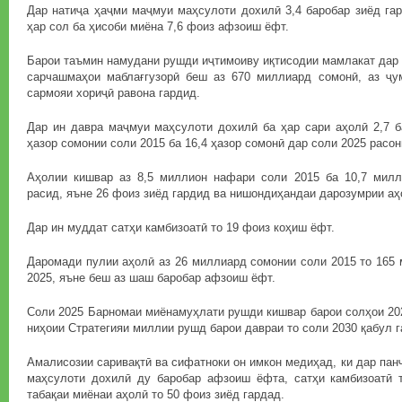
Дар натиҷа ҳаҷми маҷмуи маҳсулоти дохилӣ 3,4 баробар зиёд га
ҳар сол ба ҳисоби миёна 7,6 фоиз афзоиш ёфт.
Барои таъмин намудани рушди иҷтимоиву иқтисодии мамлакат дар 
сарчашмаҳои маблағгузорӣ беш аз 670 миллиард сомонӣ, аз ҷ
сармояи хориҷӣ равона гардид.
Дар ин давра маҷмуи маҳсулоти дохилӣ ба ҳар сари аҳолӣ 2,7 б
ҳазор сомонии соли 2015 ба 16,4 ҳазор сомонӣ дар соли 2025 расо
Аҳолии кишвар аз 8,5 миллион нафари соли 2015 ба 10,7 мил
расид, яъне 26 фоиз зиёд гардид ва нишондиҳандаи дарозумрии аҳо
Дар ин муддат сатҳи камбизоатӣ то 19 фоиз коҳиш ёфт.
Даромади пулии аҳолӣ аз 26 миллиард сомонии соли 2015 то 165
2025, яъне беш аз шаш баробар афзоиш ёфт.
Соли 2025 Барномаи миёнамуҳлати рушди кишвар барои солҳои 20
ниҳоии Стратегияи миллии рушд барои давраи то соли 2030 қабул г
Амалисозии саривақтӣ ва сифатноки он имкон медиҳад, ки дар пан
маҳсулоти дохилӣ ду баробар афзоиш ёфта, сатҳи камбизоатӣ 
табақаи миёнаи аҳолӣ то 50 фоиз зиёд гардад.