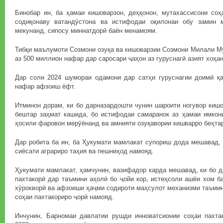
Бинобар ин, ба ҳамаи кишоварзон, деҳқонон, мутахассисони соҳ
содиқонаву ватандӯстона ва истифодаи оқилонаи обу замин м
мекунанд, сипосу миннатдорӣ баён менамоям.
Тибқи маълумоти Созмони озуқа ва кишоварзии Созмони Милали Му
аз 500 миллион нафар дар саросари ҷаҳон аз гуруснагӣ азият хоҳа
Дар соли 2024 шумораи одамони дар сатҳи гуруснагии доимӣ қ
нафар афзоиш ёфт.
Итминон дорам, ки бо дарназардошти чунин шароити ногувор киш
бештар заҳмат кашида, бо истифодаи самаранок аз ҳамаи имкони
ҳосили фаровон мерӯёнанд ва амнияти озуқавории кишварро беҳта
Дар робита ба ин, ба Ҳукумати мамлакат супориш дода мешавад, 
сиёсати аграриро таҳия ва пешниҳод намояд.
Ҳукумати мамлакат, ҳамчунин, вазифадор карда мешавад, ки бо 
пахтакорӣ дар таъмини аҳолӣ бо ҷойи кор, истеҳсоли ашёи хом б
хӯрокворӣ ва афзоиши ҳаҷми содироти маҳсулот механизми таъми
соҳаи пахтакориро ҷорӣ намояд.
Инчунин, Барномаи давлатии рушди инноватсионии соҳаи пахта