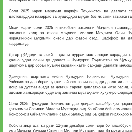
Соли 2025 барои мардуми шарифи Тоҷикистон ва давлати со
дастовардҳои назаррас ва рӯйдодҳои муҳим боз як соли таърихӣ га
Моҳи марти соли 2025 интихоботи вакилони Маҷлиси намоянда
вакилони халқ ва аъзои Маҷлиси миллии Маҷлиси Олии Ҷум
чорабиниҳои муҳимми сиёсӣ дар фазои озод, шаффоф ва дар
гардиданд.
Дигар рӯйдоди таърихӣ – ҳалли пурраи масъалаҳои сарҳадии т
ҳалношудаи байни ду давлат – Ҷумҳурии Тоҷикистон ва Ҷумҳу
шартнома дар бораи муайян кардани хатти сарҳади давлатӣ мебош
Ҳамчунин, шартнома миёни Ҷумҳурии Тоҷикистон, Ҷумҳурии 
Ӯзбекистон дар бораи нуқтаи пайвастшавии сарҳади давлатии се 
доир ба дӯстии абадӣ аз ҷониби сарони давлатҳо ба имзо расид, 
идомаи ҳамкориҳои судманд заминаи мустаҳками ҳуқуқиро фароҳа
Соли 2025 Ҷумҳурии Тоҷикистон дар доираи ташаббусҳои ҷаҳон
қатъномаи Созмони Милали Муттаҳид оид ба «Соли байналмилалии
Конфронси байналмилалии сатҳи баланд оид ба ҳифзи пиряхҳоро м
Қобили зикр аст, ки рӯзи 12-уми декабри соли ҷорӣ бо ташаббуси
уми Маҷмаи Умумии Созмони Милали Муттаҳид оид ба муҳити зист