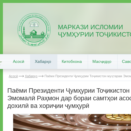
МАРКАЗИ ИСЛОМИИ
ҶУМҲУРИИ ТОҶИКИСТ
Асосӣ
Хабарҳо
Китобхона
Масҷидҳо
Саво
Асосӣ
Хабарҳо
Паёми Президенти Ҷумҳурии Тоҷикистон муҳтарам Эмома
Паёми Президенти Ҷумҳурии Тоҷикистон
Эмомалӣ Раҳмон дар бораи самтҳои асо
дохилӣ ва хориҷии ҷумҳурӣ