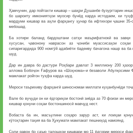
Ҳамчунин, дар пойтахти кишвар – шаҳри Душанбе бузургтарин иншо
бо шароиту имкониятҳои муосир бунёд карда истодаем, ки туҳ
мардуми кишвар ва аҳли фарҳангу ҳунар ба ифтихори ҷашни 35-с
мебошад.
Ба хотири баланд бардоштани сатҳи маърифатнокӣ ва завқи 
хусусан, ҷавонону наврасон аз ҷониби муассисаҳои соҳа
сипаригардида 900 номгӯй адабиёти бадеиву бачагона нашр ва ба 
шуд.
Дар ин давра бо дастури Роҳбари давлат 3 миллиону 200 ҳазор 
аллома Бобоҷон Ғафуров ва «Шоҳнома»-и безаволи Абулқосими Ф
мамлакат ройгон туҳфа карда шуд.
Мероси таърихиву фарҳангӣ шиносномаи миллати куҳанбунёди тоҷ
Вале бо вуҷуди он ки ёдгориҳои бостонӣ зиёда аз 70 фоизи ин ме
кишвар қонуни соҳаи бостоншиносӣ мавҷуд нест.
Вобаста ба ин, масъулини соҳаро зарур аст, ки лоиҳаи қону
кӯтоҳтарин таҳия ва ба Ҳукумати мамлакат пешниҳод намоянд.
Соли равон бо саъю талошҳои кишвари мо 11 ёдгории мероси фар