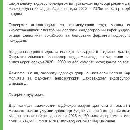
шаҳрвандону андозсупорандагон ва густариши иқтисоди рақамӣ д
маъмурикунонии андоз барои солҳои 2020 – 2025» як қатор тад
шуданд.
Тадбирҳои амалигардида ба рақамикунонии соҳа, баланд б
хизматрасониҳои электронии давлатӣ, соддагардонии иҷрои уҳдадо
рушди фаъолияти соҳибкорӣ ва болоравии фарҳанги андозсупо
намуданд.
Бо дарназардошти идомаи ислоҳот ва зарурати тақвияти дастги
Ҳукумати мамлакат вазифадор карда мешавад, ки Барномаи на
андоз барои солҳои 2026 – 2030-ро дар муҳлати кӯтоҳ қабул ва тат
Ҳамзамон бо ин, вазорату идораҳо доир ба масъалаи баланд ба
молиявӣ ва фарҳанги андозсупории шаҳрвандону андозсупор
андешанд.
Ҳозирини муҳтарам!
Дар натиҷаи амалисозии тадбирҳои зарурӣ дар самти таъмин 
мамлакат ҳаҷми умумии даромади буҷети давлатӣ аз ҳисоби ҳам
ба сол афзоиш ёфта, дар соли 2025 ба 50 миллиард сомонӣ баро
соли 2021-ум 65 фоиз ё 20 миллиард сомонӣ зиёд мебошад.