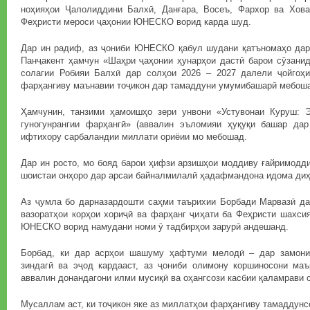
ноҳияҳои Ҷалолиддини Балхӣ, Данғара, Восеъ, Фархор ва Хова
Феҳристи мероси ҷаҳонии ЮНЕСКО ворид карда шуд.
Дар ин радиф, аз ҷониби ЮНЕСКО қабул шудани қатъномаҳо да
Панҷакент ҳамчун «Шаҳри ҷаҳонии ҳунарҳои дастӣ барои сӯзанид
солагии Робияи Балхӣ дар солҳои 2026 – 2027 далели ҷойгоҳ
фарҳангиву маънавии тоҷикон дар тамаддуни умумибашарӣ мебош
Ҳамчунин, танзими ҳамоишҳо зери унвони «Устувонаи Куруш: 
гуногунрангии фарҳангӣ» (аввалин эъломияи ҳуқуқи башар дар
ифтихору сарбаландии миллати ориёии мо мебошад.
Дар ин росто, мо бояд барои ҳифзи арзишҳои моддиву ғайримодд
шоистаи онҳоро дар арсаи байналмилалӣ ҳадафмандона идома ди
Аз ҷумла бо дарназардошти саҳми таърихии Борбади Марвазӣ да
вазоратҳои корҳои хориҷӣ ва фарҳанг ҷиҳати ба Феҳристи шахси
ЮНЕСКО ворид намудани номи ӯ тадбирҳои зарурӣ андешанд.
Борбад, ки дар асрҳои шашуму ҳафтуми мелодӣ – дар замони
зиндагӣ ва эҷод кардааст, аз ҷониби олимону коршиносони ма
аввалин донандагони илми мусиқӣ ва оҳангсози касбии қаламрави 
Мусаллам аст, ки тоҷикон яке аз миллатҳои фарҳангиву тамаддунс