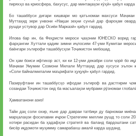
пиряхҳо ва криосфера, бахусус, дар минтақаҳои кӯҳӣ» қабул карда
Бо ташаббуси дигари кишвари мо қатъномаи махсуси Маҷмаи
Муттаҳид зери унвони «Нақши зеҳни сунъӣ дар фароҳам овард
рушди устувор дар Осиёи Марказӣ» қабул гардид.
Илова бар ин, ба Феҳристи мероси ҷаҳонии ЮНЕСКО ворид гар
фарҳангии Хуттали қадим зимни иҷлосияи 47-уми Кумитаи мерос
баёнгари эътирофи ташаббусҳои Тоҷикистон мебошад.
Он ҳам боиси ифтихор аст, ки ки 12-уми декабри соли ҷорӣ бо иқ
Маҷмаи Умумии Созмони Милали Муттаҳид дар хусуси эълон к
«Соли байналмилалии маърифати ҳуқуқӣ» қабул гардид.
Пазируфтани ин ташаббусҳо ифодаи эътироф ва дастгирии ҷом
созандаи Тоҷикистон оид ба масъалаҳои мубрами рӯзномаи глобалӣ
Ҳамватанони азиз!
Тайи даҳ соли охир, яъне дар давраи татбиқи ду барномаи миён
марҳалаҳои фосилавии иҷрои Стратегияи миллии рушд то соли 203
хотири расидан ба ҳадафҳои стратегӣ ва баланд бардоштани сат
бисёр иқдомоти муҳимму самарабахш амалӣ карда шуданд.