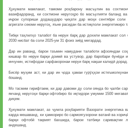
Ҳукумати мамлакат, тамоми роҳбарону масъулин ва сохтмон
вазифадоранд, ки сохтмони неругоҳро бо масъулияти баланд ва
иҷрои супориши додашударо ҷиҳати дар моҳи сентябри соли 
агрегати сеюми неругоҳ, яъне расидан ба истиқлоли энергетикиро 
Тибқи таҳлилҳо талабот ба неруи барқ дар дохили мамлакат сол
2030 нисбат ба соли 2025-ум 31 фоиз зиёд мегардад.
Дар ин раванд, барои таъмин намудани талаботи афзояндаи соҳ
кишвар бо неруи барқи доимӣ ва устувор, дар баробари бунёди и
инчунин, истифодаи сарфакоронаи неруи барқ нақши калидӣ дорад.
Бисёр муҳим аст, ки дар ин ҷода ҳамаи гурӯҳҳои истеъмолкуна
бошанд.
Мо тасмим гирифтаем, ки дар давоми ду соли оянда бо ҷалби са
якчанд неругоҳи барқи офтобиро бо иқтидори умумии 1500 мегава
диҳем.
Ҳукумати мамлакат, аз ҷумла роҳбарияти Вазорати энергетика в
карда мешаванд, ки ҳамкориро бо сармоягузорони ватанӣ ва хориҷ
барқи офтобӣ тақвият бахшида, барои татбиқи саривақтии 
андешанд.