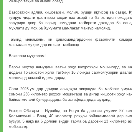
2030-ро таҳия ва амалӣ созад.
Вазоратҳои адлия, кишоварзӣ, молия, рушди иқтисод ва савдо, 
гумрук ҷиҳати дастгирии соҳаи пахтакорӣ то ба эътидол омадан
заруриро доир ба ворид намудани тағйироти дахлдор ба сана
муҳлати ду моҳ ба Ҳукумати мамлакат манзур намоянд.
Таъкид менамоям, ки ҳавасмандгардонии фаъолияти самаран
масъалаи муҳим дар ин самт мебошад.
Вакилони муҳтарам!
Барои беҳтар намудани вазъи роҳу шоҳроҳҳои мошингард ва ба
додани Тоҷикистон ҳоло татбиқи 16 лоиҳаи сармоягузории давла
миллиард сомонӣ идома дорад.
Соли 2025-ум дар доираи лоиҳаҳои зикршуда ба маблағи умум
сомонӣ 236 километр роҳҳои мошингард ва дигар иншооти роҳу нақ
байналмилалӣ бунёдгардида ба истифода дода шуданд.
Роҳҳои Обигарм – Нуробод ва Роғун ба дарозии умумии 87 кил
Қалъаихумб – Ванҷ, 40 километр роҳҳои байналмилалӣ дар вил
бузург, 5 нақб ва 6 долони зидди тарма ба дарозии 13 километр 
мебошанд.