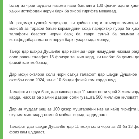
Баъд аз ҷорӣ шудани низоми нави биллингӣ 100 фоизи аҳолӣ ҳам
ҳаққи истифодаи неруи барқ ба ҳисоб гирифта мешавад.
Ин рақамҳо гувоҳӣ медиҳанд, ки қаблан таҳти таъсири омилҳои
мансаб аз тарафи баъзе кормандони соҳа пардохтҳо пурра ба ҳи
талафоти беасоси неруи барқ ба таври сунъӣ ба зиммаи а
истифодабарандагони неруи барқ гузаронида мешуд.
Танҳо дар шаҳри Душанбе дар натиҷаи ҷорӣ намудани низоми рақ
соли равон талафот 13 фоизро ташкил кард, ки нисбат ба ҳамин д
фоизӣ кам мебошад.
Дар моҳи октябри соли ҷорӣ сатҳи талафот дар шаҳри Душанбе т
октябри соли 2024, яъне 10 банди фоизӣ кам карда шуд.
Талафоти неруи барқ дар кишвар дар 11 моҳи соли ҷорӣ 3 миллиар
карда, нисбат ба ҳамин давраи соли гузашта 500 миллион киловатт 
Дар ин муддат беш аз 100 ҳазор муштариёни нав ба қайд гирифта 
якуним миллиард сомонӣ маблағ ворид гардидааст.
Талафот дар шаҳри Душанбе дар 11 моҳи соли ҷорӣ аз 20 ба 13 фо
фоиз кам шудааст.