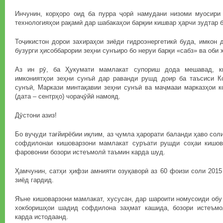
Инчунин, корҳоро оид ба пурра ҷорӣ намудани низоми муосири
технологияҳои рақамӣ дар шабакаҳои барқии кишвар ҳарчи зудтар 
Тоҷикистон дорои захираҳои зиёди гидроэнергетикӣ буда, имкон 
бузурги ҳисоббарории зеҳни сунъиро бо неруи барқи «сабз» ва оби 
Аз ин рӯ, ба Ҳукумати мамлакат супориш дода мешавад, к
имкониятҳои зеҳни сунъӣ дар раванди рушд доир ба таъсиси К
сунъӣ, Маркази минтақавии зеҳни сунъӣ ва маҷмааи марказҳои к
(дата – сентрҳо) чораҷӯйӣ намояд.
Дӯстони азиз!
Бо вуҷуди тағйирёбии иқлим, аз ҷумла ҳарорати баланди ҳаво сол
софдилонаи кишоварзони мамлакат суръати рушди соҳаи кишов
фаровонии бозори истеъмолӣ таъмин карда шуд.
Ҳамчунин, сатҳи ҳифзи амнияти озуқаворӣ аз 60 фоизи соли 2015
зиёд гардид.
Яъне кишоварзони мамлакат, хусусан, дар шароити номусоиди обу 
хокборишҳои шадид софдилона заҳмат кашида, бозори истеъмо
карда истодаанд.