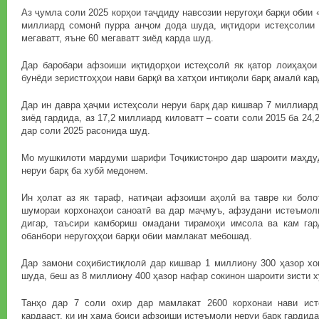
Аз ҷумла соли 2025 корҳои таҷдиду навсозии неругоҳи барқи обии 
миллиард сомонӣ пурра анҷом дода шуда, иқтидори истеҳсолии о
мегаватт, яъне 60 мегаватт зиёд карда шуд.
Дар баробари афзоиши иқтидорҳои истеҳсолӣ як қатор лоиҳаҳои
бунёди зеристгоҳҳои нави барқӣ ва хатҳои интиқоли барқ амалӣ ка
Дар ин давра ҳаҷми истеҳсоли неруи барқ дар кишвар 7 миллиард 
зиёд гардида, аз 17,2 миллиард киловатт – соати соли 2015 ба 24,
дар соли 2025 расонида шуд.
Мо мушкилоти мардуми шарифи Тоҷикистонро дар шароити маҳдуд
неруи барқ ба хубӣ медонем.
Ин ҳолат аз як тараф, натиҷаи афзоиши аҳолӣ ва тавре ки боло
шумораи корхонаҳои саноатӣ ва дар маҷмуъ, афзудани истеъмоли
дигар, таъсири камбориш омадани тирамоҳи имсола ва кам га
обанбори неругоҳҳои барқи обии мамлакат мебошад.
Дар замони соҳибистиқлолӣ дар кишвар 1 миллиону 300 ҳазор хо
шуда, беш аз 8 миллиону 400 ҳазор нафар сокинон шароити зисти х
Танҳо дар 7 соли охир дар мамлакат 2600 корхонаи нави ист
кардааст, ки ин ҳама боиси афзоиши истеъмоли неруи барқ гардида