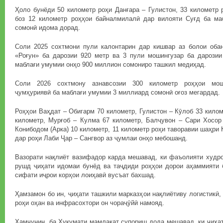
Ҳоло бунёди 50 километр роҳи Данғара – Гулистон, 33 километр 
боз 12 километр роҳҳои байналмилалӣ дар вилояти Суғд ба м
сомонӣ идома дорад.
Соли 2025 сохтмони пули калонтарин дар кишвар аз болои обан
«Роғун» ба дарозии 920 метр ва 3 пули мошингузар ба дарозии 
маблағи умумии онҳо 900 миллион сомониро ташкил медиҳад.
Соли 2026 сохтмону азнавсозии 300 километр роҳҳои мош
ҷумҳуриявӣ ба маблағи умумии 3 миллиард сомонӣ оғоз мегардад.
Роҳҳои Ваҳдат – Обигарм 70 километр, Гулистон – Кӯлоб 33 килом
километр, Мурғоб – Кулма 67 километр, Балҷувон – Сари Хосор 
Конибодом (Арка) 10 километр, 11 километр роҳи таворавии шаҳри
дар роҳи Лаби Ҷар – Сангвор аз ҷумлаи онҳо мебошанд.
Вазорати нақлиёт вазифадор карда мешавад, ки фаъолияти худро
рушд ҷиҳати идомаи бунёд ва таҷдиди роҳҳои дорои аҳаммияти 
сифати иҷрои корҳои лоиҳавӣ вусъат бахшад.
Ҳамзамон бо ин, ҷиҳати ташкили марказҳои нақлиётиву логистикӣ,
роҳи оҳан ва инфрасохтори он чораҷӯйӣ намояд.
Ҳамчунин, ба Ҳукумати мамлакат супориш дода мешавад, ки ҷиҳат