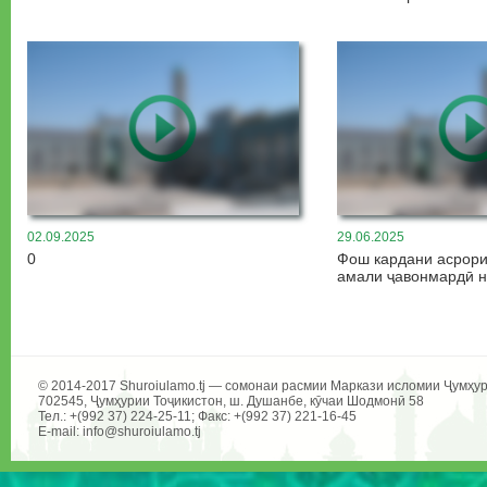
02.09.2025
29.06.2025
0
Фош кардани асрор
амали ҷавонмардӣ н
© 2014-2017 Shuroiulamo.tj — сомонаи расмии Маркази исломии Ҷумҳур
702545, Ҷумҳурии Тоҷикистон, ш. Душанбе, кӯчаи Шодмонӣ 58
Тел.: +(992 37) 224-25-11; Факс: +(992 37) 221-16-45
E-mail: info@shuroiulamo.tj