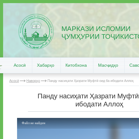
МАРКАЗИ ИСЛОМИИ
ҶУМҲУРИИ ТОҶИКИСТ
Асосӣ
Хабарҳо
Китобхона
Масҷидҳо
Саво
Асосӣ
Наворҳо
Панду насиҳати Ҳазрати Муфтӣ оид ба ибодати Аллоҳ
Панду насиҳати Ҳазрати Муфтӣ
ибодати Аллоҳ