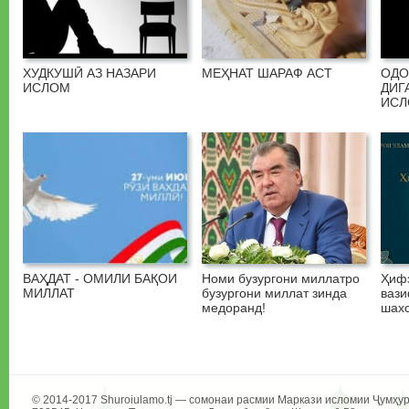
ХУДКУШӢ АЗ НАЗАРИ
МЕҲНАТ ШАРАФ АСТ
ОДО
ИСЛОМ
ДИГ
ИС
ВАҲДАТ - ОМИЛИ БАҚОИ
Номи бузургони миллатро
Ҳифз
МИЛЛАТ
бузургони миллат зинда
вази
медоранд!
шахс
© 2014-2017 Shuroiulamo.tj — сомонаи расмии Маркази исломии Ҷумҳур