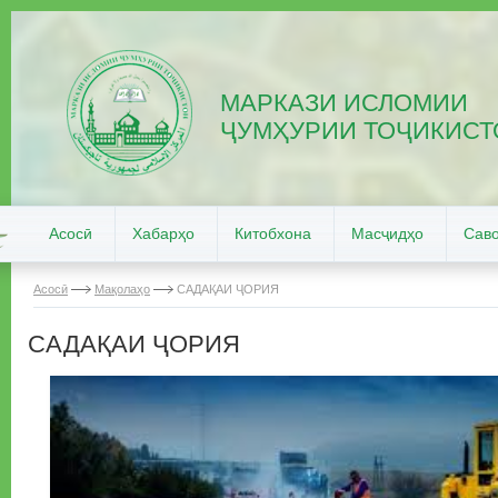
МАРКАЗИ ИСЛОМИИ
ҶУМҲУРИИ ТОҶИКИСТ
Асосӣ
Хабарҳо
Китобхона
Масҷидҳо
Саво
Асосӣ
Мақолаҳо
САДАҚАИ ҶОРИЯ
САДАҚАИ ҶОРИЯ