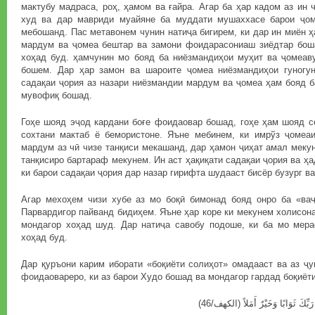
мактубу мадраса, роҳ, ҳамом ва ғайра. Агар ба ҳар кадом аз ин 
худ ва дар мавриди муайяне ба муддати мушаххасе барои ҷо
мебошанд. Пас метавонем чунин натиҷа бигирем, ки дар ин миён ҳ
мардум ва ҷомеа бештар ва замони фоидарасониаш зиёдтар боша
хоҳад буд. ҳамчунин мо бояд ба ниёзмандиҳои муҳит ва ҷомеав
бошем. Дар ҳар замон ва шароите ҷомеа ниёзмандиҳои гуногу
садақаи ҷория аз назари ниёзмандии мардум ва ҷомеа ҳам бояд б
мувофиқ бошад.
Гоҳе шояд эҷод кардани боғе фоидаовар бошад, гоҳе ҳам шояд с
сохтани мактаб ё бемористоне. Яъне мебинем, ки имрўз ҷомеа
мардум аз чӣ чизе танқиси мекашанд, дар ҳамон ҷиҳат амал меку
танқисиро бартараф мекунем. Ин аст ҳақиқати садақаи ҷория ва ҳ
ки барои садақаи ҷория дар назар гирифта шудааст бисёр бузург ва
Агар мехоҳем чизи хубе аз мо боқӣ бимонад бояд онро ба «ваҷ
Парвардигор пайванд бидиҳем. Яъне ҳар коре ки мекунем холисона
мондагор хоҳад шуд. Дар натиҷа савобу подоше, ки ба мо мер
хоҳад буд.
Дар қуръони карим иборати «боқиёти солиҳот» омадааст ва аз ҷу
фоидаовареро, ки аз барои Худо бошад ва мондагор гардад боқиёт
... ِكَ ثَوَابًا وَخَيْرٌ أَمَلاً (الكهف/46