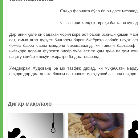
Садҳо фаришта бўса ба он даст мезанад
К – аз кори халқ як гиреҳи баста во кунад
Дар айни ҳоле ки садақаи ҷория коре аст барои осоиши ҳамаи мар
аст, аммо агар дуруст бингарем барои бисёриҳо сабаби наҷот ас
ҷомеа барои сарватмандони саховатманд, ки тавони бартараф
ниёзҳоро доранд фурсати бисёр хубе аст то ҳам дунё ва ҳам охи
наҷоту оқибати некўи охиратро ба даст оваранд.
Умедворам Худованд ба мо тавфиқ диҳад, ки муҳаббати марду
онҳоро дар дил дошта бошем ва тавони гиреҳкушоӣ аз кори онҳоро 
Дигар мақолаҳо