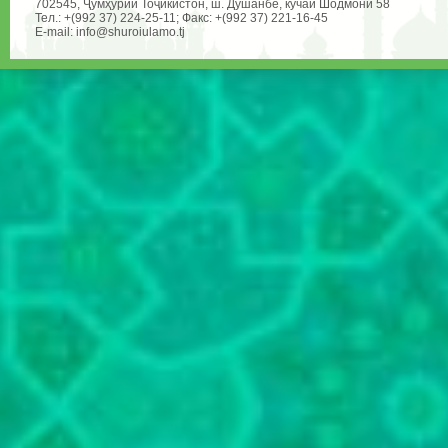
702545, Ҷумҳурии Тоҷикистон, ш. Душанбе, кӯчаи Шодмонӣ 58
Тел.: +(992 37) 224-25-11; Факс: +(992 37) 221-16-45
E-mail: info@shuroiulamo.tj