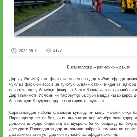
2133
2024-05-11
Бисмиллоҳир – раҳмонир – раҳим
Дар дунёи имрўз мо фарқҳои гуногунеро дар миёни афроди ҷоме
ҷумлаи фарқҳои асосӣ ин гуногун будани сатҳи зиндагии иқтисо
сарватмандану баъезҳо фақир ва бархе бошад дар сатҳи миёнаи и
Дар таълимоти Исломӣ ин тафовутҳо ба хубӣ мадди назар қарор д
барномаҳои бенуқсоне дар назар гирифта шудааст.
Сарватмандон набояд фаромўш кунанд, ки молу маноли онҳо б
Парвардигор аст ва ўст, ки ин имконотро дар ихтиёри онҳо қарор 
додаҳои илоҳиро бидонанд ва шукрона ба ҷо оваранд ва беҳтар
дастуроти Парвардигор дар ин замина пайравӣ намоянд ва сармо
дар ҳақиқат атои ўст дар ҷои муносиб истифода намоянд.