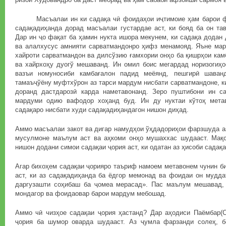
Масъалаи ин ки садақа чӣ фоидаҳои иҷтимоие ҳам барои фа
садақадиҳанда дорад масъалаи густардае аст, ки бояд ба он та
Дар ин ҷо фақат ба ҳамин нукта ишора мекунем, ки садақа додан 
ва алалхусус амнияти сарватмандонро ҳифз менамояд. Яъне мар
хайроти сарватмандон ва дилсўзию ғамхории онҳо ба қишрҳои камб
ва хайрхоҳу дуогў мешаванд. Ин омил боис мегардад норизогиҳо
вазъи номуносиби камбағалон падид меёянд, пешгирӣ шаван
тамаъҷўёну муфтхўрон аз тарси мардум нисбати сарватмандоне, к
доранд дастдарозӣ карда наметавонанд. Зеро пуштибони ин с
мардуми одию вафодор хоҳанд буд. Ин ду нуктаи кўтоҳ мета
садақаро нисбати худи садақадиҳандагон нишон диҳад.
Аммо масъалаи закот ва дигар намудҳои ўҳдадориҳои фарзшуда а
мусулмоне маълум аст ва аҳкоми онҳо мушаххас шудааст. Мақ
нишон додани симои садақаи ҷория аст, ки одатан аз ҳисоби садақ
Агар бихоҳем садақаи ҷорияро таъриф намоем метавонем чунин би
аст, ки аз садақадиҳанда ба ёдгор мемонад ва фоидаи он мудда
даргузашти соҳибаш ба ҷомеа мерасад». Пас маълум мешавад, 
мондагор ва фоидаовар барои мардум мебошад.
Аммо чӣ чизҳое садақаи ҷория ҳастанд? Дар аҳодиси Паёмбар(С)
ҷория ба шумор оварда шудааст. Аз ҷумла фарзанди солеҳ, бо