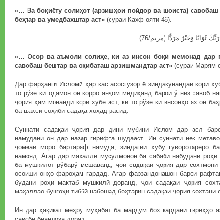
«… Ва боқиёту солиҳот (арзишҳои пойдор ва шоиста) савобаш
беҳтар ва умедбахштар аст»
(сураи Каҳф ояти 46).
... كَ ثَوَابًا وَخَيْرٌ مَرَدًّا (مريم/76
«… Осор ва аъмоли солиҳе, ки аз инсон боқӣ мемонад дар 
савобаш бештар ва оқибаташ арзишмандтар аст»
(сураи Марям о
Дар фарҳанги Исломӣ ҳар кас асосгузор ё зиндакунандаи кори хуб
то рўзе ки одамон он корро анҷом медиҳанд барои ў низ савоб н
ҷория ҳам монанди кори хубе аст, ки то рўзе ки инсонҳо аз он б
ба шахси соҳиби садақа хоҳад расид.
Суннати садақаи ҷория дар дини мубини Ислом дар асл бар
намудани он дар назар гирифта шудааст. Ин суннати нек метаво
ҷомеаи моро бартараф намуда, зиндагии хубу гуворотареро б
намояд. Агар дар маҳалле мусулмонон ба сабаби набудани роҳи
ба мушкилот рўбарў мешаванд, ҷои садақаи ҷория дар сохтмони 
осоиши онҳо фароҳам гардад. Агар фарзандонашон барои рафтан
будани роҳи мактаб мушкилӣ доранд, ҷои садақаи ҷория сохт
маҳаллае бунгоҳи тиббӣ набошад беҳтарин садақаи ҷория сохтани о
Ин дар ҳақиқат меҳру муҳабат ба мардум боз кардани гиреҳҳо аз
савобе беандоза дорад.