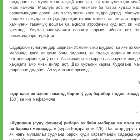
ниҳодааст ва мусулмони ҳақиқӣ касе аст, ки масъулиятҳои муа
иҷро намояд. Маълум аст, ки ҳар неъмате ба таври худаш ма
сарватмандию дороӣ низ масъулияти хоси худро дорад. Масъул
пардохт намудани он ўҳдадориҳои пулию молие аст, ки дар шари
ҳамчунин таваҷҷўҳ доштан ба аҳволи атрофиёни худ аст, ки ни
ҳастанд. Умуман масъулияти сарвату сармоя иборат аст аз
ниёзмандонро гирифтан.
Садақаҳои гуногуне дар шариати Исломӣ зикр шудаас, ки яке аз бе
мебошад. қабл аз ҳама бояд бидонем, ки садақа додани як са
ёфтани сармояҳои ў нест. Агар зоҳири ин корро назар кунем шояд 
ҳақиқати амр чизи дигар аст. Дар қуръони карим Худованд ма
фаровоне додааст. Аз ҷумла мефармояд:
لِهَا
«ҳар касе як эҳсон намояд барои ў даҳ баробар подош хоҳа
160 ) ва низ мефармояд:
قَاتِ
«Худованд (суду фоидаи) риборо аз байн мебарад ва моли 
ва баракат медиҳад…»
(сураи Бақара ояти 276). Пас агар дуруст 
як навъ муомилаи судманд барои худи сарватманди садақадиҳ
ризои Худовандро ба даст меорад ва ҳам сабаби афзоиши сармоя 