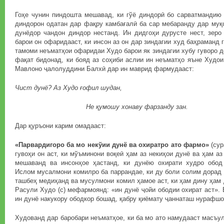
Гоҳе чунин пиндошта мешавад, ки гўё диндорӣ бо сарватмандию
диндорон одатан дар фақру камбағалӣ ба сар мебаранду дар муқ
дунёдор чандон диндор нестанд. Ин дидгоҳи дурусте нест, зеро
барои он офаридааст, ки инсон аз он дар зиндагии худ баҳраманд 
тамоми неъматҳои офаридаи Худо барои як зиндагии хубу гуворо 
фақат бидонад, ки бояд аз соҳиби аслии ин неъматҳо яъне Худо
Мавлоно ҷалолуддини Балхӣ дар ин маврид фармудааст:
Чист дунё? Аз Худо ғофил шудан,
Не қумошу хонаву фарзанду зан.
Дар қуръони карим омадааст:
«Парвардигоро ба мо некўии дунё ва охиратро ато фармо»
(сур
гувоҳи он аст, ки мўъминони воқеӣ ҳам аз некиҳои дунё ва ҳам а
мешаванд ва инсонҳое ҳастанд, ки дунёю охирати худро обод
Ислом мусалмони комилро ба паррандае, ки ду боли солим дорад 
ташбеҳ медиҳанд ва мусулмони комил ҳамое аст, ки ҳам дину ҳам 
Расули Худо (с) мефармоянд: «ин дунё ҷойи ободии охират аст». 
ин дунё накукору ободкор бошад, қабру қиёмату ҷаннаташ нурафш
Худованд дар баробари неъматҳое, ки ба мо ато намудааст масъу