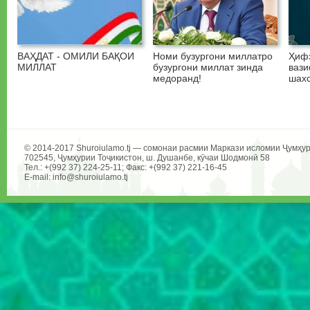
ВАҲДАТ - ОМИЛИ БАҚОИ
Номи бузургони миллатро
Ҳифз
МИЛЛАТ
бузургони миллат зинда
вази
медоранд!
шахс
© 2014-2017 Shuroiulamo.tj — сомонаи расмии Маркази исломии Ҷумҳур
702545, Ҷумҳурии Тоҷикистон, ш. Душанбе, кӯчаи Шодмонӣ 58
Тел.: +(992 37) 224-25-11; Факс: +(992 37) 221-16-45
E-mail: info@shuroiulamo.tj