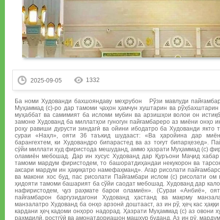
1332
2025-09-05
Ба номи Худованди бахшояндаву меҳрубон Рўзи мавлуди пайғамбар
Муҳаммад (с)-ро дар тамоми ҷаҳон ҳамчун хуштарин ва рўҳбахштарин 
муҳаббат ва самимият ба исломи мубин ва арзишҳои волои он истиқб
замоне Худованд ба миллатҳои гуногун пайғамбареро аз миёни онҳо и
роҳу равиши дурусти зиндагӣ ва ойини ибодатро ба Худованди якто т
сураи «Наҳл», ояти 36 таъкид шудааст: «Ва ҳаройина дар миё
барангехтем, ки Худовандро бипарастед ва аз тоғут бипарҳезед». П
сӯйи миллати худ фиристода мешуданд, аммо ҳазрати Муҳаммад (с) фи
оламиён мебошад. Дар ин хусус Худованд дар Қуръони Маҷид хабар
тамоми мардум фиристодем, то башоратдиҳандаи некукорон ва тарсо
аксари мардум ин ҳақиқатро намефаҳманд». Агар рисолати пайғамбаро
ва макони хос буд, пас рисолати Пайғамбари ислом (с) рисолати ом 
ҳидояти тамоми башарият ба сўйи саодат мебошад. Худованд дар кало
нафиристодем, ҷуз раҳмате барои оламиён». (Сураи «Анбиё», ояти
пайғамбарон баргузидагони Худованд ҳастанд ва мақому манзал
манзалатро Худованд ба онҳо арзонӣ доштааст, аз ин рў, ҳеҷ кас ҳаққ
кардани ҳеҷ кадоми онҳоро надорад. Ҳазрати Муҳаммад (с) аз овони ху
раҳмдилӣ, ростгӯӣ ва амонатдориашон машҳур буданд. Аз ин рӯ, мардум