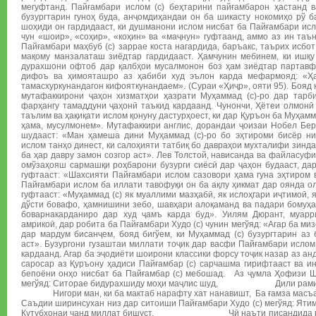
мегуфтанд. Пайғамбари ислом (с) беҳтарини пайғамбарон ҳастанд 
бузургтарин гуноҳ буда, анҷомдиҳандаи он ба шикасту нокомиҳо рў б
шоҳиди он гардидааст, ки душманони ислом нисбат ба Пайғамбари исл
чун «шоир», «соҳир», «коҳин» ва «маҷнун» гуфтаанд, аммо аз ин таъ
Пайғамбари маҳбуб (с) заррае коста нагардида, баръакс, таърих исбо
мақому манзалаташ зиёдтар гардидааст. Ҳамчунин мебинем, ки ишқ
дурахшони офтоб дар қалбҳои мусалмонон боз ҳам зиёдтар партавф
дифоъ ва ҳимояташро аз ҳабиби худ эълон карда мефармояд: «Ҳ
тамасхуркунандагон кифояткунандаем». (Сураи «Ҳиҷр», ояти 95). Бояд 
мутафаккирони ҷаҳон хизматҳои ҳазрати Муҳаммад (с)-ро дар тар
фарҳангу тамаддуни ҷаҳонӣ таъкид кардаанд. Чунончи, Ҳётеи олмонӣ 
таълим ва ҳақиқати ислом қонуну дастурҳоест, ки дар Қуръон ба Муҳамма
ҳама, мусулмонем». Мутафаккири англис, дорандаи ҷоизаи Нобел Бер
шудааст: «Ман ҳамеша дини Муҳаммад (с)-ро бо эҳтироми бисёр ниг
ислом танҳо динест, ки салоҳияти татбиқ бо давраҳои мухталифи зинда
ба ҳар давру замон созгор аст». Лев Толстой, нависанда ва файласуфи
омўзаҳояш сармашқи роҳбарони бузурги сиёсӣ дар ҷаҳон будааст, дар
гуфтааст: «Шахсияти Пайғамбари ислом сазовори ҳама гуна эҳтиром
Пайғамбари ислом ба иллати тавофуқи он ба ақлу ҳикмат дар оянда о
гуфтааст: «Муҳаммад (с) як муаллими мазҳабӣ, як ислоҳгари иҷтимоӣ, 
дўсти бовафо, ҳамнишини зебо, шавҳари алоқаманд ва падари бомуҳаб
боварнакарданиро дар худ ҷамъ карда буд». Уилям Дюрант, муар
амрикоӣ, дар робита ба Пайғамбари Худо (с) чунин мегўяд: «Агар ба ми
дар мардум бисанҷем, бояд бигўем, ки Муҳаммад (с) бузургтарин аз 
аст». Бузургони гузаштаи миллати тоҷик дар васфи Пайғамбари ислом
кардаанд. Агар ба эҷодиёти шоирони классики форсу тоҷик назар аз ан
саросар аз Қуръону ҳадиси Пайғамбар (с) сарчашма гирифтааст ва и
бепоёни онҳо нисбат ба Пайғамбар (с) мебошад. Аз ҷумла Ҳофизи Ш
мегўяд: Ситорае бидурахшиду моҳи маҷлис шуд, Дили рамидаи
Нигори ман, ки ба мактаб нарафту хат нанавишт, Ба ғамза масъа
Саъдии ширинсухан низ дар ситоиши Пайғамбари Худо (с) мегўяд: Ятиме
Кутубхонаи чанд миллат бишуст. Чӣ наъти писандида гўям 