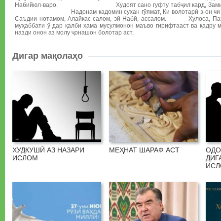
Набийюл-варо. Худоят сано гуфту табҷил кард, Заминбўси
Надонам кадомин сухан гўямат, Ки волотарӣ з-он чи ман г
Саъдии нотамом, Алайкас-салом, эй Набӣ, ассалом. Хулоса, Пайға
муҳаббати ў дар қалби ҳама мусулмонон маъво гирифтааст ва қадру м
назди онон аз молу ҷонашон болотар аст.
Дигар мақолаҳо
ХУДКУШӢ АЗ НАЗАРИ
МЕҲНАТ ШАРАФ АСТ
ОДО
ИСЛОМ
ДИГ
ИС