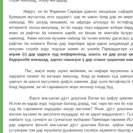
соҳае набошад, зоҳир мегардад.
Имрӯз, ки бо Фармони Сарвари давлат маъракаи сафарбар
Қувваҳои мусаллаҳ оғоз шудааст, ҳар як ҷавон бояд дар ин амр
набошад. Мо шоҳид мешавем, ки афроди алоҳида бо истифод
интернетӣ талош мекунанд, ки бо нашру паҳн кардани ахбори бард
моро аз рафтан ба хизмати ҳарбӣ, ки бешак як мактаби бузург
намоянд. Аммо инсони муъмин набояд ба чунин иғвову дасисаҳо д
рафтан ба хизмати Ватан дар баробари адои қарзи шаҳрвандӣ д
инчунин соҳиби аҷру подоши азиме аз ҷониби Парвардигори 
акрам (с) дар
ҳ
адиси
худ
мефармоянд
,
шахсе
,
ки
дар
ро
ҳ
и
ҳ
бедорхоб
ӣ
м
екашад,
ҳ
аргиз
чашм
ҳ
ои
ӯ
дар
оташи
ҷ
а
ҳ
аннам
на
Пас, вақте мову шумо мебинем, ки нафаре муғризона аз 
зарурати хизмат ба ватанро мекунад, бояд аз мавқеи худ ҳамчу
ҳамчун як шахси мусулмон дифоъ намоем. Дар ҳоли бетафовутӣ б
бояд бидонем, ки чӣ сарнавиште моро интизор хоҳад буд.
Вақте масъалаи дӯст доштани Ватан ва ҳифзу ҳимояи он
Ислом ин қадар аҷру подоши баланд дорад, пас чаро мо низ бо ко
худ ба сарзамини аҷдодиро изҳор насозем? Яъне, дӯст доштани
инсони муъмин як рисолати муқаддас ва як қарзи мардонагист. Гуз
навбати худ суннате аз суннатҳои мубораки Паёмбари гиромии Исл
дар шароити феълӣ масъалаи дӯст доштани Ватан, ҳифзи марз
устувории том дар муқобили душманону ғосибон аҳамияти бештар к