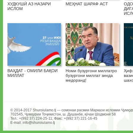
ХУДКУШӢ АЗ НАЗАРИ
МЕҲНАТ ШАРАФ АСТ
ОДО
ИСЛОМ
ДИГ
ИС
ВАҲДАТ - ОМИЛИ БАҚОИ
Номи бузургони миллатро
Ҳифз
МИЛЛАТ
бузургони миллат зинда
вази
медоранд!
шахс
© 2014-2017 Shuroiulamo.tj — сомонаи расмии Маркази исломии Ҷумҳур
702545, Ҷумҳурии Тоҷикистон, ш. Душанбе, кӯчаи Шодмонӣ 58
Тел.: +(992 37) 224-25-11; Факс: +(992 37) 221-16-45
E-mail: info@shuroiulamo.tj