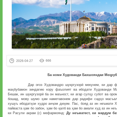
666
2026-04-27
Ба номи Худованди Бахшояндаи Ме
ҳ
руб
Дар оғоз Худовандро шукргузорӣ мекунем, ки дар фаз
маҳбубамон зиндагию кору фаъолият ва ибодати Худованди М
Бешак, ин шукргузорӣ ба он маъност, ки агар сулҳу субот ва ор
бошад, мову шумо ҳам наметавонем дар радифи садҳо масъала
хушуъ ибодатҳои худро анҷом диҳем. Пас, бояд аз ин неъмати 
пайваста ҳам бо забон, ҳам бо қалб ва ҳам бо амали худ аз ин не
ки Расули акрам (с) мефармоянд:
Ду неъматест, ки мардум б