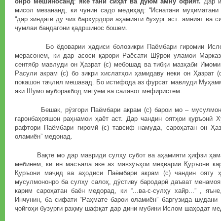
онро
мешиносанд
:
яке
тани
си
ҳ
ат
ва
дуюм
амну
офият
.
Дар и
мисол мезананд, ки чунин садо медиҳад: “Иснатани муҳиматани 
“дар зиндагӣ ду чиз бархӯрдори аҳамияти бузург аст: амният ва си
ҷумлаи бандагони қадршинос бошем.
Бо ёдоварии ҳадиси болозикри Паёмбари гиромии Ислом 
мерасонем, ки дар асоси қарори Раёсати Шўрои уламои Марказ
сентябр мавлуди он Ҳазрат (с) мебошад ва тибқи мазҳаби Имом
Расули акрам (с) бо зикри хислатҳои ҳамидаву неки он Ҳазрат (
покашон таҷлил мешавад. Бо истифода аз фурсат мавлуди Муҳамм
яки Шумо муборакбод мегӯем ва салавот мефиристем.
Бешак, рӯзгори Паёмбари акрам (с) барои мо – мусулмонон
гаронбаҳояшон раҳнамои ҳаёт аст. Дар чандин оятҳои қуръонӣ Х
рафтори Паёмбари гиромӣ (с) тавсиф намуда, сароҳатан он Ҳазр
оламиён” медонад.
Вақте мо дар мавриди сулҳу субот ва аҳамияти ҳифзи ҳамаҷ
мебинем, ки ин масъала яке аз мавзӯъҳои меҳварии Қуръони кар
Қуръони маҷид ва аҳодиси Паёмбари акрам (с) чандин ояту ҳ
мусулмононро ба сулҳу салоҳ, дӯстиву бародарӣ даъват менамоя
карим сароҳатан баён медорад, ки “...ва-с-сулҳу хайр...” , яън
Инчунин, ба сифати “Раҳмате барои оламиён” баргузида шудани 
ҷойгоҳи бузурги раҳму шафқат дар дини мубини Ислом шаҳодат ме