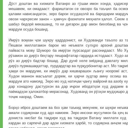
Дӯст доштан ва хизмати Ватанро аз гӯшаи имон хонда, ҳадисе
мешавем, ки омадааст: фариштагон се овозро ба таъҷил ба осмо
қалами нависандагон, зеро барои осудаҳолӣ ва бародарии мард
овози чархресии занон – ҳамчун фазилати меҳнати ҳалол. Сеюм о
шабҳо бедорӣ мекашанд, то ки дигарон дар амон бихобанд ва ҷо
мардум осуда бошанд.
Имрӯз воқеан ҷои шукру қадрдонист, ки Худованди таъоло аз та
Пешвои миллатамон барои мо неъмати сулҳро арзонӣ доштаа
пайваста мову Шуморо ба имрӯзи пурсаодат расонидааст. Мо Ху
рӯзамон аз дирӯз беҳтару пешрафтатар гардида истодааст. Худо аз 
рӯз аз дирӯз бадтар бошад. Дар дунё хеле зиёданд давлату мил
дирӯз пурмашаққаттар, пурдардтар ва пурқурбонитар аст. Мо тақри
ҳаққи он мардуме, ки имрўз дар кишварашон љангу нооромї аст,
Худои маннон масъалат дорем, ки ҳарчи зудтар амну осоиш ва 
мардум ато намояд. Зеро мо худ натиҷаи ҷангу вайронӣ ва азобу к
дар хонадону дастурхон ва дар иҷрои ибодатҳои худ дидаем в
паёмадҳои ҳалокатбор мерасонад. Худованд он рӯзҳои мудҳишро д
тоҷик наорад. Омин.
Борҳо иброз доштаем ва боз ҳам таъкид мекунем, ки шукри неъма
амали содиқонаи худ адо намоем. Зеро инсони мусулмон ба ҳеҷ ва
дониста нисбат ба тақдири худ ва тақдири Ватану миллати худ 
кардан аз сарпечӣ дар адои хизмати ҳарбӣ, то содиқона анҷом на