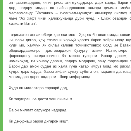
он ҷавонмардоне, ки ин рисолати муқаддасро дарк карда, барои 
дар, падару модар ва пайвандонашон камари ҳиммат мебан
мефармоянд: “Иҷтанибу – с-сабъал-мубиқот: аш-ширку биллоҳ ва
яъне “Аз ҳафт чизи ҳалоккунанда дурӣ ҷӯед: - Ширк овардан б
хизмати Ватан”.
Тоҷикистон хонаи ободи ҳар яки мост. Ҳеҷ як бегонае омада хона
кишвари дигар, ҳеҷ созмони хориҷӣ ҳаргиз барои хайри мову шу
худи мо, ҳамчун як оилаи калони тоҷикистониҳо бояд ин Ватан
ободкардаамонро, дастовардҳои бузургу азими Истиқлолр
фарзандону ояндагонамон ба мерос гузорем. Бовар дорем, 
намехоҳад, ки хонаву дараш, падару модараш, зану фарзандаш з
Барои дар амон будан аз ҳама гуна хатар имрӯз бояд мо рисол
худро дарк карда, барои ҳифзи сулҳу суботи он, таҳкими дастова
меомадаро дареғ надорем. Шоир мефармояд:
Худо он миллатеро сарварӣ дод,
Ки тақдираш ба дасти хеш бинвишт.
Ба он миллат сарукоре надорад,
Ки деҳқонаш барои дигарон кишт.