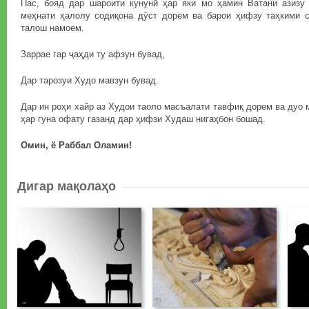
Пас, бояд дар шароити кунунӣ ҳар яки мо ҳамин Ватани азизу
меҳнати ҳалолу содиқона дӯст дорем ва барои ҳифзу таҳкими 
талош намоем.
Заррае гар ҷаҳди ту афзун бувад,
Дар тарозуи Худо мавзун бувад.
Дар ин роҳи хайр аз Худои таоло масъалати тавфиқ дорем ва дуо 
ҳар гуна офату газанд дар ҳифзи Худаш нигаҳбон бошад.
Омин, ё Раббал Оламин!
Дигар мақолаҳо