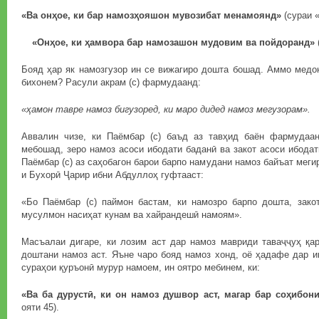
«Ва онҳое, ки бар намозҳояшон мувозибат менамоянд»
(сураи «
«Онҳое, ки ҳамвора бар намозашон мудовим ва пойдоранд»
Бояд ҳар як намозгузор ин се вижагиро дошта бошад. Аммо медон
бихонем? Расули акрам (с) фармудаанд:
«ҳамон тавре намоз бигузоред, ки маро дидед намоз мегузорам».
Аввалин чизе, ки Паёмбар (с) баъд аз тавҳид баён фармудаа
мебошад, зеро намоз асоси ибодати баданӣ ва закот асоси ибода
Паёмбар (с) аз саҳобагон барои барпо намудани намоз байъат меги
и Бухорӣ Ҷарир ибни Абдуллоҳ гуфтааст:
«Бо Паёмбар (с) паймон бастам, ки намозро барпо дошта, зако
мусулмон насиҳат кунам ва хайрандешӣ намоям».
Масъалаи дигаре, ки лозим аст дар намоз мавриди таваҷҷуҳ қар
доштани намоз аст. Яъне чаро бояд намоз хонд, оё ҳадафе дар ин
сураҳои қуръонӣ мурур намоем, ин оятро мебинем, ки:
«Ва ба дурустӣ, ки он намоз душвор аст, магар бар соҳибо
ояти 45).