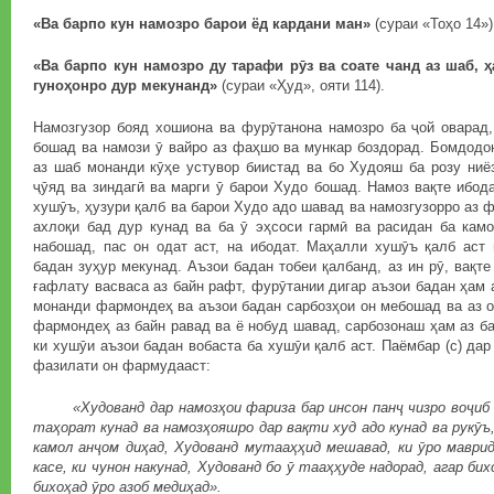
«Ва барпо кун намозро барои ёд кардани ман»
(сураи «Тоҳо 14»)
«Ва барпо кун намозро ду тарафи рӯз ва соате чанд аз шаб, ҳ
гуноҳонро дур мекунанд»
(сураи «Ҳуд», ояти 114).
Намозгузор бояд хошиона ва фурӯтанона намозро ба ҷой оварад,
бошад ва намози ӯ вайро аз фаҳшо ва мункар боздорад. Бомдодо
аз шаб монанди кӯҳе устувор биистад ва бо Худояш ба розу ниё
ҷӯяд ва зиндагӣ ва марги ӯ барои Худо бошад. Намоз вақте ибода
хушӯъ, ҳузури қалб ва барои Худо адо шавад ва намозгузорро аз 
ахлоқи бад дур кунад ва ба ӯ эҳсоси гармӣ ва расидан ба камо
набошад, пас он одат аст, на ибодат. Маҳалли хушӯъ қалб аст 
бадан зуҳур мекунад. Аъзои бадан тобеи қалбанд, аз ин рӯ, вақт
ғафлату васваса аз байн рафт, фурӯтании дигар аъзои бадан ҳам 
монанди фармондеҳ ва аъзои бадан сарбозҳои он мебошад ва аз о
фармондеҳ аз байн равад ва ё нобуд шавад, сарбозонаш ҳам аз ба
ки хушӯи аъзои бадан вобаста ба хушӯи қалб аст. Паёмбар (с) да
фазилати он фармудааст:
«Худованд дар намозҳои фариза бар инсон панҷ чизро воҷиб к
таҳорат кунад ва намозҳояшро дар вақти худ адо кунад ва рукӯъ,
камол анҷом диҳад, Худованд мутааҳҳид мешавад, ки ӯро маврид
касе, ки чунон накунад, Худованд бо ӯ тааҳҳуде надорад, агар би
бихоҳад ӯро азоб медиҳад».