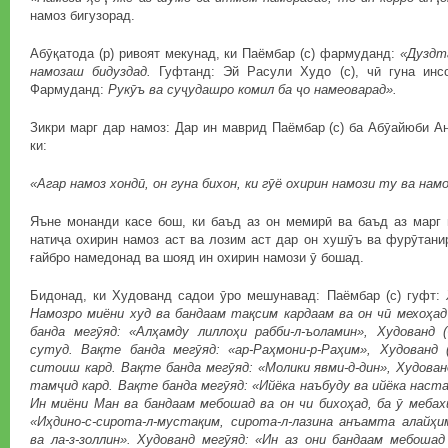
намоз бигузорад.
Абӯқатода (р) ривоят мекунад, ки Паёмбар (с) фармуданд:
«Дуздт
намозаш бидуздад.
Гуфтанд: Эй Расули Худо (с), чӣ гуна инс
Фармуданд:
Рукӯъ ва суҷудашро комил ба ҷо намеоварад».
Зикри марг дар намоз: Дар ин маврид Паёмбар (с) ба Абӯайюби Ан
ки:
«Агар намоз хондӣ, он гуна бихон, ки гӯё охирин намози ту ва на
Яъне монанди касе бош, ки баъд аз он мемирӣ ва баъд аз марг 
натиҷа охирин намоз аст ва лозим аст дар он хушӯъ ва фурӯтанир
ғайбро намедонад ва шояд ин охирин намози ӯ бошад.
Бидонад, ки Худованд садои ӯро мешунавад: Паёмбар (с) гуфт:
Намозро миёни худ ва бандаам тақсим кардаам ва он чӣ мехоҳад
банда мегӯяд: «Алҳамду лиллоҳи рабби-л-ъоламин», Худованд 
сутуд. Вақте банда мегӯяд: «ар-Раҳмони-р-Раҳим», Худованд 
ситоиш кард. Вақте банда мегӯяд: «Молики явми-д-дин», Худова
тамҷид кард. Вақте банда мегӯяд: «Ийёка наъбуду ва ийёка наста
Ин миёни Ман ва бандаам мебошад ва он чи бихоҳад, ба ӯ мебах
«Иҳдино-с-сирота-л-мустақим, сирота-л-лазина анъамта алайҳим
ва ла-з-золлин». Худованд мегӯяд: «Ин аз они бандаам мебошад