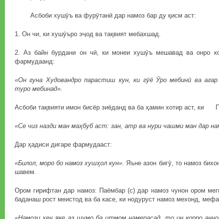
Асбоби хушӯъ ва фурӯтанӣ дар намоз бар ду қисм аст:
1. Он чи, ки хушӯъро эҷод ва тақвият мебахшад.
2. Аз байн бурдани он чӣ, ки монеи хушӯъ мешавад ва онро ко
фармудаанд:
«Он гуна Худовандро парастиш кун, ки гӯё Ӯро мебинӣ ва агар
туро мебинад».
Асбоби тақвияти имон бисёр зиёданд ва ба ҳамин хотир аст, ки 
«Се чиз назди ман маҳбуб аст: зан, атр ва нури чашми ман дар на
Дар ҳадиси дигаре фармудааст:
«Билол, моро бо намоз хушҳол кун».
Яъне азон бигӯ, то намоз бихо
шавем.
Ором гирифтан дар намоз: Паёмбар (с) дар намоз чунон ором мег
баданаш рост меистод ва ба касе, ки нодуруст намоз мехонд, меф
«Намози ҳеҷ яке аз шумо ба итмом намерасад, то ин корро анҷо