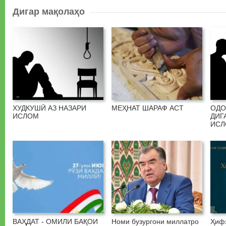
Дигар мақолаҳо
ХУДКУШӢ АЗ НАЗАРИ
МЕҲНАТ ШАРАФ АСТ
ОДО
ИСЛОМ
ДИГ
ИС
ВАҲДАТ - ОМИЛИ БАҚОИ
Номи бузургони миллатро
Ҳифз