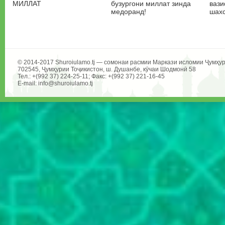
МИЛЛАТ
бузургони миллат зинда
вази
медоранд!
шахс
© 2014-2017 Shuroiulamo.tj — сомонаи расмии Маркази исломии Ҷумҳур
702545, Ҷумҳурии Тоҷикистон, ш. Душанбе, кӯчаи Шодмонӣ 58
Тел.: +(992 37) 224-25-11; Факс: +(992 37) 221-16-45
E-mail: info@shuroiulamo.tj