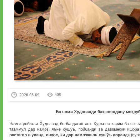
409
2026-06-09
Ба номи Худованди бахшояндаву меҳру
Намоз робитаи Худованд бо бандагон аст. Қуръони карим ба се ч
тааммул дар намоз, яъне хушӯъ, пойбандӣ ва давомнокӣ ишор
растагор шуданд, онҳое, ки дар намозашон хушӯъ доранд»
(сур