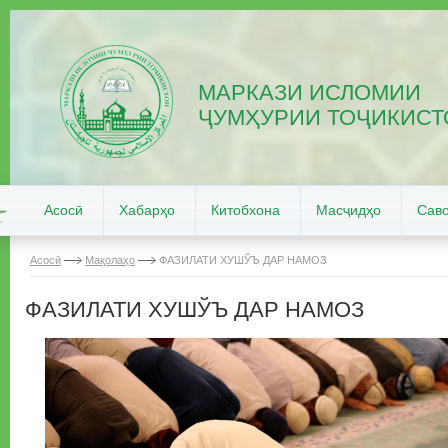
МАРКАЗИ ИСЛОМИИ
ҶУМҲУРИИ ТОҶИКИСТ
Асосӣ
Хабарҳо
Китобхона
Масҷидҳо
Саво
Асосӣ
Мақолаҳо
ФАЗИЛАТИ ХУШЎЪ ДАР НАМОЗ
ФАЗИЛАТИ ХУШЎЪ ДАР НАМОЗ