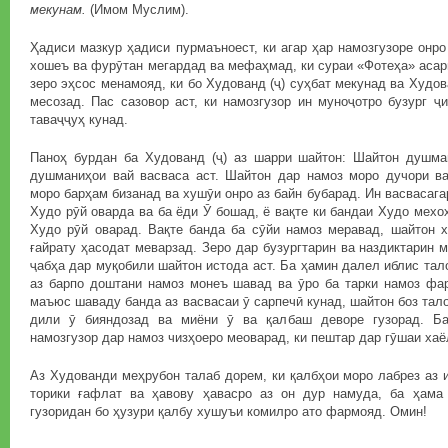
мекунам.
(Имом Муслим).
Ҳадиси мазкур ҳадиси пурмаъноест, ки агар ҳар намозгузоре онро
хошеъ ва фурӯтан мегардад ва мефаҳмад, ки сураи «Фотеҳа» асари
зеро эҳсос менамояд, ки бо Худованд (ҷ) суҳбат мекунад ва Худо
месозад. Пас сазовор аст, ки намозгузор ин муноҷотро бузург ҷ
таваҷҷуҳ кунад.
Паноҳ бурдан ба Худованд (ҷ) аз шарри шайтон: Шайтон душма
душманиҳои вай васваса аст. Шайтон дар намоз моро дучори ва
моро барҳам бизанад ва хушӯи онро аз байн бубарад. Ин васвасагар
Худо рӯй оварда ва ба ёди Ӯ бошад, ё вақте ки бандаи Худо мехо
Худо рӯй оварад. Вақте банда ба сӯйи намоз меравад, шайтон 
ғайрату ҳасодат меварзад. Зеро дар бузургтарин ва наздиктарин 
ҷабҳа дар муқобили шайтон истода аст. Ба ҳамин далел иблис тал
аз барпо доштани намоз монеъ шавад ва ӯро ба тарки намоз фар
маъюс шаваду банда аз васвасаи ӯ сарпечӣ кунад, шайтон боз тал
дили ӯ бияндозад ва миёни ӯ ва қалбаш деворе гузорад. Б
намозгузор дар намоз чизҳоеро меоварад, ки пештар дар гӯшаи ха
Аз Худованди меҳрубон талаб дорем, ки қалбҳои моро лабрез аз 
торики ғафлат ва ҳавову ҳавасро аз он дур намуда, ба ҳама
гузоридан бо ҳузури қалбу хушуъи комилро ато фармояд. Омин!