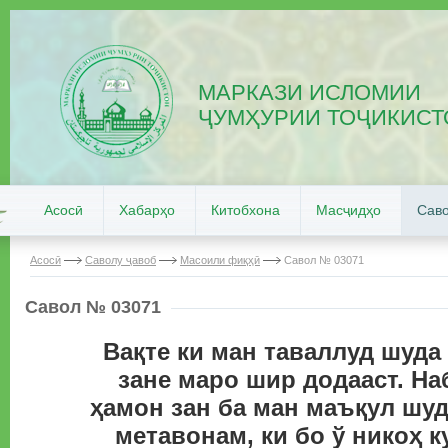
МАРКАЗИ ИСЛОМИИ
ҶУМҲУРИИ ТОҶИКИСТ
Асосӣ
Хабарҳо
Китобхона
Масҷидҳо
Саво
Асосӣ
Саволу ҷавоб
Масоили фиқҳӣ
Савол № 03071
Савол № 03071
Вақте ки ман таваллуд шуда
зане маро шир додааст. На
ҳамон зан ба ман маъқул шуд
метавонам, ки бо ў никоҳ 