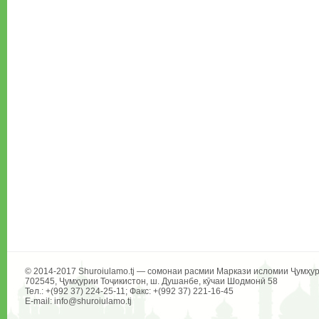
© 2014-2017 Shuroiulamo.tj — сомонаи расмии Маркази исломии Ҷумҳур
702545, Ҷумҳурии Тоҷикистон, ш. Душанбе, кӯчаи Шодмонӣ 58
Тел.: +(992 37) 224-25-11; Факс: +(992 37) 221-16-45
E-mail: info@shuroiulamo.tj