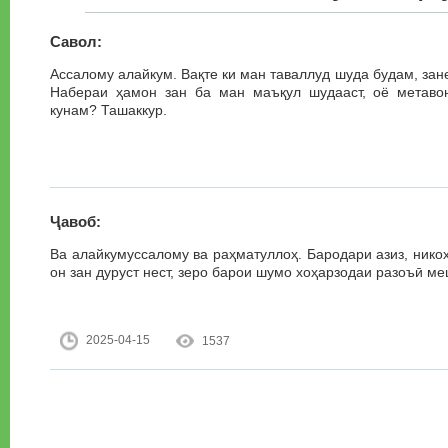
Савол:
Ассалому алайкум. Вақте ки ман таваллуд шуда будам, зан
Набераи ҳамон зан ба ман маъқул шудааст, оё метавон
кунам? Ташаккур.
Ҷавоб:
Ва алайкумуссалому ва раҳматуллоҳ. Бародари азиз, нико
он зан дуруст нест, зеро барои шумо хоҳарзодаи разоъӣ м
2025-04-15
1537