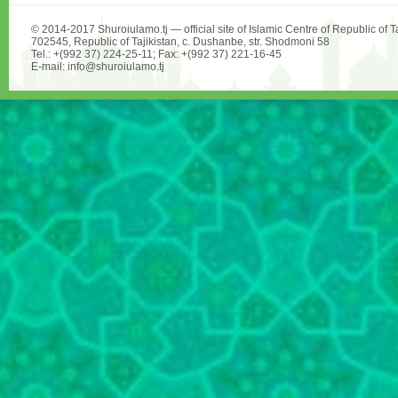
© 2014-2017 Shuroiulamo.tj — official site of Islamic Centre of Republic of Ta
702545, Republic of Tajikistan, c. Dushanbe, str. Shodmoni 58
Tel.: +(992 37) 224-25-11; Fax: +(992 37) 221-16-45
E-mail: info@shuroiulamo.tj