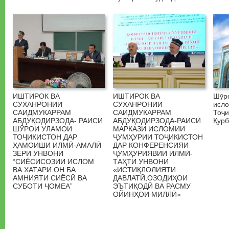
ИШТИРОК ВА
ИШТИРОК ВА
Шӯр
СУХАНРОНИИ
СУХАНРОНИИ
исл
САИДМУКАРРАМ
САИДМУКАРРАМ
Тоҷи
АБДУҚОДИРЗОДА- РАИСИ
АБДУҚОДИРЗОДА-РАИСИ
Қурб
ШӮРОИ УЛАМОИ
МАРКАЗИ ИСЛОМИИ
ТОҶИКИСТОН ДАР
ҶУМҲУРИИ ТОҶИКИСТОН
ҲАМОИШИ ИЛМӢ-АМАЛӢ
ДАР КОНФЕРЕНСИЯИ
ЗЕРИ УНВОНИ
ҶУМҲУРИЯВИИ ИЛМӢ-
“СИЁСИСОЗИИ ИСЛОМ
ТАҲТИ УНВОНИ
ВА ХАТАРИ ОН БА
«ИСТИҚЛОЛИЯТИ
АМНИЯТИ СИЁСӢ ВА
ДАВЛАТӢ,ОЗОДИҲОИ
СУБОТИ ҶОМЕА”
ЭЪТИҚОДӢ ВА РАСМУ
ОЙИНҲОИ МИЛЛӢ»