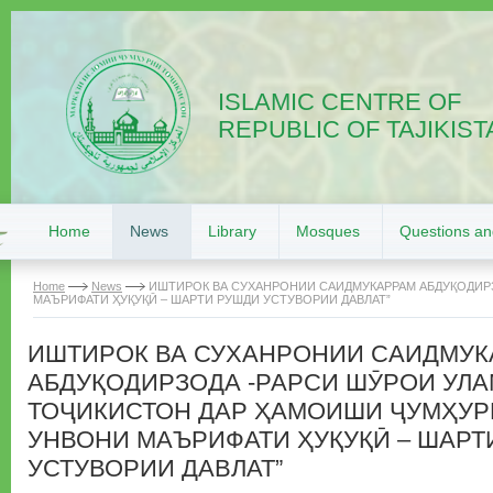
ISLAMIC CENTRE OF
REPUBLIC OF TAJIKIST
Home
News
Library
Mosques
Questions a
Home
News
ИШТИРОК ВА СУХАНРОНИИ САИДМУКАРРАМ АБДУҚОДИР
МАЪРИФАТИ ҲУҚУҚӢ – ШАРТИ РУШДИ УСТУВОРИИ ДАВЛАТ”
ИШТИРОК ВА СУХАНРОНИИ САИДМУ
АБДУҚОДИРЗОДА -РАРСИ ШӮРОИ УЛ
ТОҶИКИСТОН ДАР ҲАМОИШИ ҶУМҲУР
УНВОНИ МАЪРИФАТИ ҲУҚУҚӢ – ШАРТ
УСТУВОРИИ ДАВЛАТ”