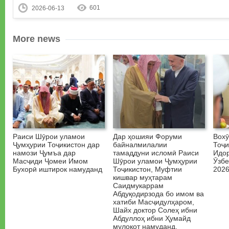
601
2026-06-13
More news
Раиси Шӯрои уламои
Дар ҳошияи Форуми
Вох
Ҷумҳурии Тоҷикистон дар
байналмилалии
Тоҷи
намози Ҷумъа дар
тамаддуни исломӣ Раиси
Идо
Масҷиди Ҷомеи Имом
Шӯрои уламои Ҷумҳурии
Ӯзбе
Бухорӣ иштирок намуданд
Тоҷикистон, Муфтии
2026
кишвар муҳтарам
Саидмукаррам
Абдуқодирзода бо имом ва
хатиби Масҷидулҳаром,
Шайх доктор Солеҳ ибни
Абдуллоҳ ибни Ҳумайд
мулоқот намуданд.