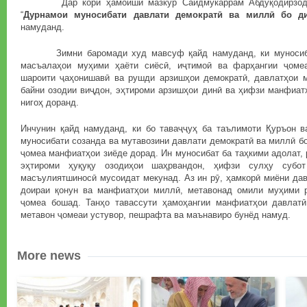
Дар кори ҳамоиши мазкур Саидмукаррам Абдуқодирзода 
“
Дурнамои муносибати давлати демократӣ ва миллӣ бо 
намуданд.
Зимни баромади худ мавсуф қайд намуданд, ки муносибат
масъалаҳои муҳими ҳаёти сиёсӣ, иҷтимоӣ ва фарҳангии ҷоме
шароити ҷаҳонишавӣ ва рушди арзишҳои демократӣ, давлатҳои 
байни озодии виҷдон, эҳтироми арзишҳои динӣ ва ҳифзи манфиат
нигоҳ доранд.
Инчунин қайд намуданд, ки бо таваҷҷуҳ ба таълимоти Қуръон ва
муносибати созанда ва мутавозини давлати демократӣ ва миллӣ б
ҷомеа манфиатҳои зиёде дорад. Ин муносибат ба таҳкими адолат,
эҳтироми ҳуқуқу озодиҳои шаҳрвандон, ҳифзи сулҳу субо
масъулиятшиносӣ мусоидат мекунад. Аз ин рӯ, ҳамкорӣ миёни дав
доираи қонун ва манфиатҳои миллӣ, метавонад омили муҳими 
ҷомеа бошад. Танҳо тавассути ҳамоҳангии манфиатҳои давлат
метавон ҷомеаи устувор, пешрафта ва маънавиро бунёд намуд.
More news