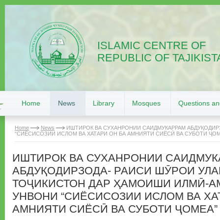
ISLAMIC CENTRE OF
REPUBLIC OF TAJIKIST
Home
News
Library
Mosques
Questions a
Home
News
ИШТИРОК ВА СУХАНРОНИИ САИДМУКАРРАМ АБДУҚОДИР
“СИЁСИСОЗИИ ИСЛОМ ВА ХАТАРИ ОН БА АМНИЯТИ СИЁСӢ ВА СУБОТИ ҶОМ
ИШТИРОК ВА СУХАНРОНИИ САИДМУ
АБДУҚОДИРЗОДА- РАИСИ ШӮРОИ УЛ
ТОҶИКИСТОН ДАР ҲАМОИШИ ИЛМӢ-А
УНВОНИ “СИЁСИСОЗИИ ИСЛОМ ВА ХА
АМНИЯТИ СИЁСӢ ВА СУБОТИ ҶОМЕА”