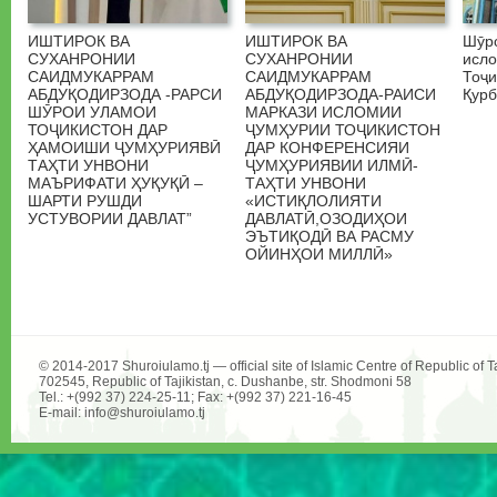
ИШТИРОК ВА
ИШТИРОК ВА
Шӯр
СУХАНРОНИИ
СУХАНРОНИИ
исл
САИДМУКАРРАМ
САИДМУКАРРАМ
Тоҷи
АБДУҚОДИРЗОДА -РАРСИ
АБДУҚОДИРЗОДА-РАИСИ
Қурб
ШӮРОИ УЛАМОИ
МАРКАЗИ ИСЛОМИИ
ТОҶИКИСТОН ДАР
ҶУМҲУРИИ ТОҶИКИСТОН
ҲАМОИШИ ҶУМҲУРИЯВӢ
ДАР КОНФЕРЕНСИЯИ
ТАҲТИ УНВОНИ
ҶУМҲУРИЯВИИ ИЛМӢ-
МАЪРИФАТИ ҲУҚУҚӢ –
ТАҲТИ УНВОНИ
ШАРТИ РУШДИ
«ИСТИҚЛОЛИЯТИ
УСТУВОРИИ ДАВЛАТ”
ДАВЛАТӢ,ОЗОДИҲОИ
ЭЪТИҚОДӢ ВА РАСМУ
ОЙИНҲОИ МИЛЛӢ»
© 2014-2017 Shuroiulamo.tj — official site of Islamic Centre of Republic of Ta
702545, Republic of Tajikistan, c. Dushanbe, str. Shodmoni 58
Tel.: +(992 37) 224-25-11; Fax: +(992 37) 221-16-45
E-mail: info@shuroiulamo.tj