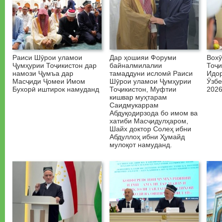
Раиси Шӯрои уламои
Дар ҳошияи Форуми
Вох
Ҷумҳурии Тоҷикистон дар
байналмилалии
Тоҷи
намози Ҷумъа дар
тамаддуни исломӣ Раиси
Идо
Масҷиди Ҷомеи Имом
Шӯрои уламои Ҷумҳурии
Ӯзбе
Бухорӣ иштирок намуданд
Тоҷикистон, Муфтии
2026
кишвар муҳтарам
Саидмукаррам
Абдуқодирзода бо имом ва
хатиби Масҷидулҳаром,
Шайх доктор Солеҳ ибни
Абдуллоҳ ибни Ҳумайд
мулоқот намуданд.