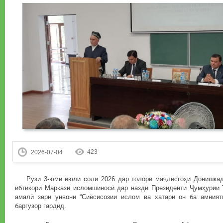
423
2026-07-04
Рӯзи 3-юми июли соли 2026 дар толори маҷлисгоҳи Донишкада
ибтикори Маркази исломшиносӣ дар назди Президенти Ҷумҳурии 
амалӣ зери унвони “Сиёсисозии ислом ва хатари он ба амният
баргузор гардид.