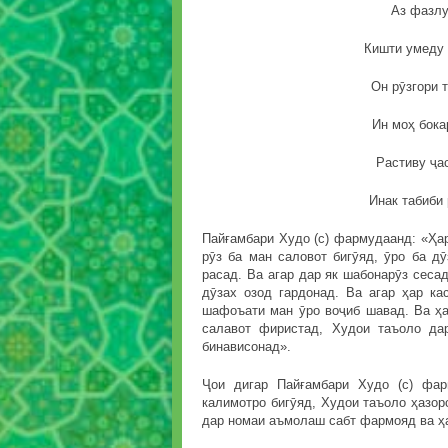
Аз фазлу
Кишти умеду 
Он рӯзгори т
Ин моҳ бока
Растиву ҷас
Инак табиби 
Пайғамбари Худо (с) фармудаанд: «Ҳар
рӯз ба ман саловот бигӯяд, ӯро ба д
расад. Ва агар дар як шабонарӯз сесад
дӯзах озод гардонад. Ва агар ҳар ка
шафоъати ман ӯро воҷиб шавад. Ва ҳар
салавот фиристад, Худои таъоло да
бинависонад».
Ҷои дигар Пайғамбари Худо (с) фа
калимотро бигӯяд, Худои таъоло ҳазорс
дар номаи аъмолаш сабт фармояд ва ҳа