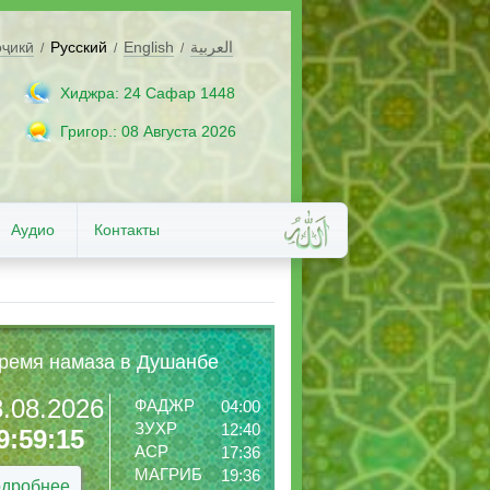
оҷикӣ
Русский
English
العربية
/
/
/
Хиджра: 24 Сафар 1448
Григор.: 08 Августа 2026
Аудио
Контакты
ремя намаза в Душанбе
8.08.2026
ФАДЖР
04:00
ЗУХР
12:40
9:59:17
АСР
17:36
МАГРИБ
19:36
дробнее