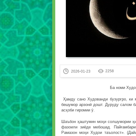
2258
2026-01-23
Ба номи Худо
Ҳамду сано Худованди бузургро, ки 
бешумор арзонӣ дошт. Дуруду салом б
асҳоби гиромии ӯ.
Шаъбон ҳаштумин моҳи солшумории ҳиҷ
фазоили зиёде мебошад. Пайғамбар
Рамазон моҳи Худои таъолост». (Дай