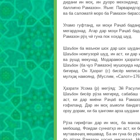
дидани ин моҳ, ин дуоро мехонданд
баллиғно Рамазон». Яъне: Парваридго
ва ба саломатӣ моро ба Рамазон бирасо
Уламо гуфтанд, ки моҳи Раҷаб бадан
мегардонад. Агар дар моҳи Раҷаб бад
Рамазон рӯҳ чӣ гуна пок хоҳад шуд.
Шаъбон ба маънои шох дар шох шудан а
Шаъбон номгузорӣ шуд, ин аст, ки дар
ва рушд мекунад. Модарамон ҳазрати
Шаъбон (ба ҷуз Рамазон) мушоҳида нади
бигирад. Он Ҳазрат (с) бисёр мепис
мулҳақ намоянд. (Муслим, «Салот»-176
Ҳазрати Усома (р) мегӯяд: Эй Расул
Шаъбон бисёр рӯза мегиред, сабабаш 
аст, ки дар миёни Раҷаб ва Рамаз
ғофиланд. Дар ин моҳ аъмоли бандаг
орзу дорам, ки ба ҳангоми арза шудан
Рӯза гирифтан дар ин моҳ, ба манза
мебошад. Фоидаи суннатҳо ин аст, ки б
мутаваҷҷеҳ мешавад. Ба ин гуна бо рӯз
бо рӯзаи Рамазон ҳосил мегардад. Н