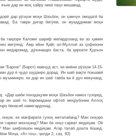
 яъне дар ин моҳ хайру некӣ паҳн мешавад.
дорӣ дар рӯзҳои моҳи Шаъбон, он ҳамчун омодагӣ ба
авад. Ба таври дигар бигӯем, он муқаддимаи моҳи
 ба такрори Каломи шариф мепардозанд ва аз ҳамин
 низ мегӯянд. Амр ибни Қайс ал-Муллоӣ аз ҳофизони
н медаромад, дӯконашро баста, ба қироати Қуръон
 “Бароат” (Барот) мавҷуд аст, ки миёни рӯзҳои 14-15-
ман дур ё ҷудо шуданро дорад. Ин шаб вақти покшавӣ
н муъминеро, ки дар ин шаб тавба ва ё дуо мекунанд,
д: «Дар шаби понздаҳуми моҳи Шаъбон намоз гузоред,
Дар ин шаб то баромадани офтоб меҳрубонии Аллоҳ
оҷро бенасиб намегардонад.
 онҳое, ки мағфирати гуноҳ металабанд? Ман онҳоро
ки сарват мехоҳанд? Ман ба онҳо сарват медиҳам. Оё
? Ман шифояшон медиҳам. Агар талаб дошта бошед,
бни Моҷа, «Ат-тоҷ», ҷилди 2, саҳ. 93)