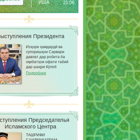
ИША
21:06
ыступления Президента
Изҳори ҳамдардӣ ва
супоришҳои Сарвари
давлат дар робита ба
оқибатҳои офати табиӣ
дар шаҳри Кӯлоб
Подробнее
ступления Председателья
Исламского Центра
ТАШРИФИ