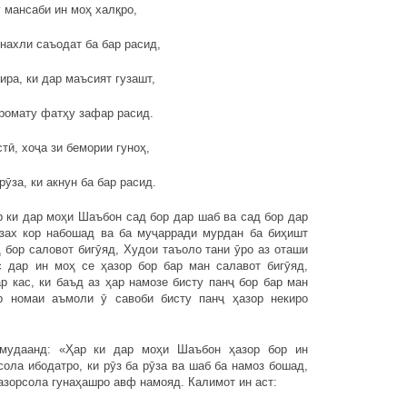
 мансаби ин моҳ халқро,
нахли саъодат ба бар расид,
ира, ки дар маъсият гузашт,
ромату фатҳу зафар расид.
тӣ, хоҷа зи бемории гуноҳ,
рӯза, ки акнун ба бар расид.
 ки дар моҳи Шаъбон сад бор дар шаб ва сад бор дар
ӯзах кор набошад ва ба муҷарради мурдан ба биҳишт
 бор саловот бигӯяд, Худои таъоло тани ӯро аз оташи
с дар ин моҳ се ҳазор бор бар ман салавот бигӯяд,
 кас, ки баъд аз ҳар намозе бисту панҷ бор бар ман
р номаи аъмоли ӯ савоби бисту панҷ ҳазор некиро
рмудаанд: «Ҳар ки дар моҳи Шаъбон ҳазор бор ин
ола ибодатро, ки рӯз ба рӯза ва шаб ба намоз бошад,
зорсола гунаҳашро авф намояд. Калимот ин аст: