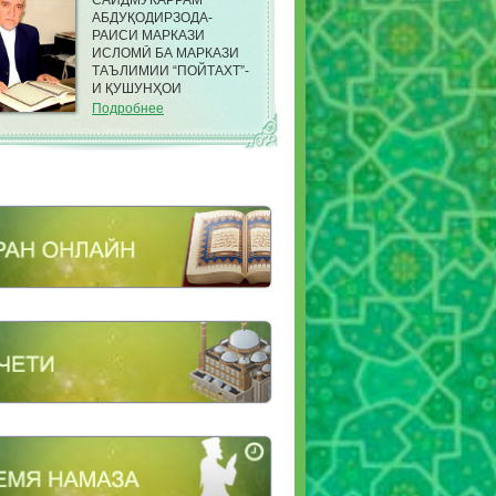
САИДМУКАРРАМ
АБДУҚОДИРЗОДА-
РАИСИ МАРКАЗИ
ИСЛОМӢ БА МАРКАЗИ
ТАЪЛИМИИ “ПОЙТАХТ”-
И ҚУШУНҲОИ
САРҲАДИИ КДАМ ДАР
Подробнее
НОҲИЯИ ФИРДАВСИИ
ШАҲРИ ДУШАНБЕ