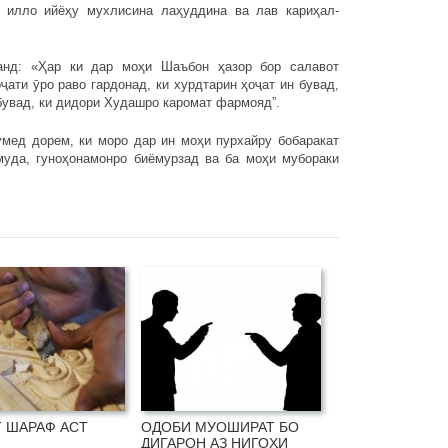
 илло ийёҳу мухлисина лаҳуддина ва лав кариҳал-
анд: «Ҳар ки дар моҳи Шаъбон ҳазор бор салавот
ати ӯро раво гардонад, ки хурдтарин ҳоҷат ин бувад,
 бувад, ки дидори Худашро каромат фармояд”.
мед дорем, ки моро дар ин моҳи пурхайру бобаракат
муда, гуноҳонамонро биёмурзад ва ба моҳи мубораки
 ШАРАФ АСТ
ОДОБИ МУОШИРАТ БО
ДИГАРОН АЗ НИГОҲИ