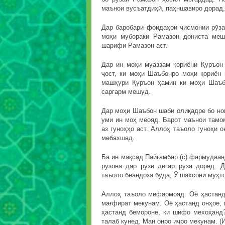
маънои вусъатдиҳӣ, паҳншавиро дорад,
Дар баробари фоидаҳои ҷисмонии рӯза
моҳи мубораки Рамазон дониста меш
шарифи Рамазон аст.
Дар ин моҳи муаззам қориёни Қуръон
ҷост, ки моҳи Шаъбонро моҳи қориён
машҳури Қуръон ҳамин ки моҳи Шаъбо
саргарм мешуд.
Дар моҳи Шаъбон шаби олиқадре бо номи
уми ин моҳ меояд. Барот маънои тамо
аз гуноҳҳо аст. Аллоҳ таъоло гуноҳи о
мебахшад.
Ба ин мақсад Пайғамбар (с) фармудаан
рӯзона дар рӯзи дигар рӯза доред. 
таъоло беандоза буда, Ӯ шахсони муҳт
Аллоҳ таъоло мефармояд: Оё ҳастанд
мағфират мекунам. Оё ҳастанд онҳое, 
ҳастанд бемороне, ки шифо мехоҳанд
талаб кунед. Ман онро иҷро мекунам. (И