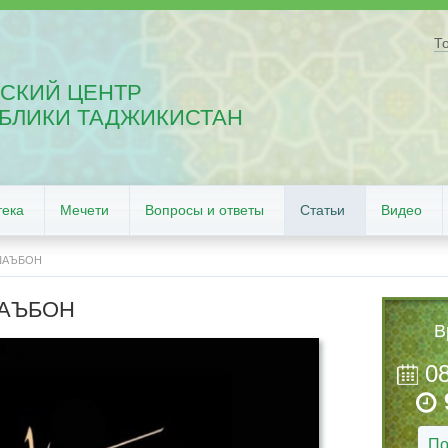
Т
СКИЙ ЦЕНТР
БЛИКИ ТАДЖИКИСТАН
тека
Мечети
Вопросы и ответы
Статьи
Видео
ШАЪБОН
ШАЪБОН
В
0
По