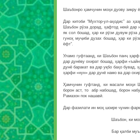
Шаъбонро ҳамчунин моҳи дуову зикру ё
Дар китоби “Мухтор-ул-аҳодис” аз ҳа
Шаъбон рӯза дорад, ҳафтод некӣ дар н
як сол бошад, ҳар ки рӯзи дувум рӯза 
гуноҳ муҷиби дузах бошад, ҳар ки рӯз
ёфт”.
Уламо гуфтаанд, ки Шаъбон панҷ ҳарф
дар дунёву охират бошад, ҳарфи «ъайн
дунё баракат ва дар уқбо баҳо бувад, 
ҳарфи «нун» дар дунё намо ва дар охир
Ҳамчунин гуфтанд, ки масали моҳи 
борон аст, то абр набошад, борон наб
Рамазон пок нашавӣ.
Дар фазилати ин моҳ шоире чунин фар
Шаъбон, ки мо
Бар қалби муъ