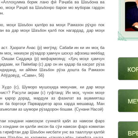
: «Аллоҳумма борик лано фӣ Раҷаба ва Шаъбона ва
ро, моҳи Раҷаб ва Шаъбонро барои мо муборак гардон
н.
ро, моҳи Шаъбон қалбро ва моҳи Рамазон рӯҳро пок
ан ва дар моҳи Шаъбон қалб пок нагардад, дар моҳи
ст. Ҳазрати Анас (р) мегӯяд: Сабаби ин ки ин моҳ ба
 ин моҳ, некиҳои рӯзадор ҳамчун шохҳо афзоиш меёбад
 Оишаи Сиддиқа (р) мефармоянд: «Ҳеҷ моҳе ҳамчун
даам, ки Паёмбар (с) дар он ин қадар ба касрат рӯза
андиданд, ки айёми Шаъбон рӯза дошта ба Рамазон
 Абӯдовуд, «Савм», 56)
и Худо (с), Шуморо мушоҳида мекунам, ки дар моҳи
чист? Расули акрам (с) гуфтанд: Ин моҳ, чунон моҳе
он қарор дорад, мардум аз фазилат ва аҳамияташ
он ба боргоҳи Парвардигор арза карда мешавад. Ман
и аъмолам аз шумори рӯзадорон бошам. (Сунани Насоӣ)
лаи хондани намозҳои суннатӣ қабл аз намози фарз
о хондани он қалби инсон ба сӯи намози фарз комилан
а гирифтан дар Шаъбон нисбати унс ва тааллуқи қалбӣ
оми Шаъбон аз калимаи «ташаъъаба» гирифта шуда,