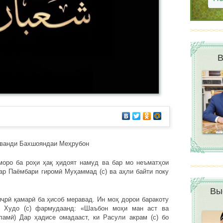
В
ванди Бахшояндаи Меҳрубон
моро ба роҳи ҳақ ҳидоят намуд ва бар мо неъматҳои
ар Паёмбари гиромӣ Муҳаммад (с) ва аҳли байти поку
Вы
рӣ қамарӣ ба ҳисоб меравад. Ин моҳ дорои баракоту
и Худо (с) фармудаанд: «Шаъбон моҳи ман аст ва
ламӣ) Дар ҳадисе омадааст, ки Расули акрам (с) бо