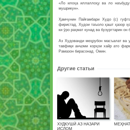
«Ло илоҳа иллаллоҳу ва ло наъбуду
мушрикун».
Ҳамчунин Пайғамбари Худо (с) гуфт
фиристад, Худои таъоло ҳашт ҳазор ҳоҷ
ки ӯро раҳмат кунад ва бузургтарин он
Аз Худованди меҳрубон масъалат ва у
тавфиқи анҷоми корҳои хайр ато фар
Рамазон бирасонад. Омин.
Другие статьи
ХУДКУШӢ АЗ НАЗАРИ
МЕҲНАТ
ИСЛОМ