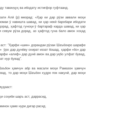
ду таваҷҷуҳ ва ибодату истиғфор гуфтаанд.
зрати Алӣ (р) меорад: «Ҳар ки дар рӯзи аввали моҳи
омаи ӯ навишта шавад, ки ҳар некӣ баробари ибодати
дорад, ҳафтод гуноҳи ӯ бартараф карда шавад, ки ҳар
и севум рӯза дорад, аз ҳафтод гуна бало амон хоҳад
 аст: “Ҳарфи «шин» дорандаи рӯзаи Шаъбонро шарафе
» ӯро дар дунёву охират иззат бошад, ҳарфи «бо» дар
ҳарфи «алиф» дар дунё амон ва дар уқбо улфат бувад,
ат нур бувад”.
Шаъбон ҳамчун абр ва масали моҳи Рамазон ҳамчун
увад, то дар моҳи Шаъбон худро пок накунӣ, дар моҳи
мудааст:
ҳи соҳиби шаръ аст, даррасид,
минон ҳаме нури дигар расид.