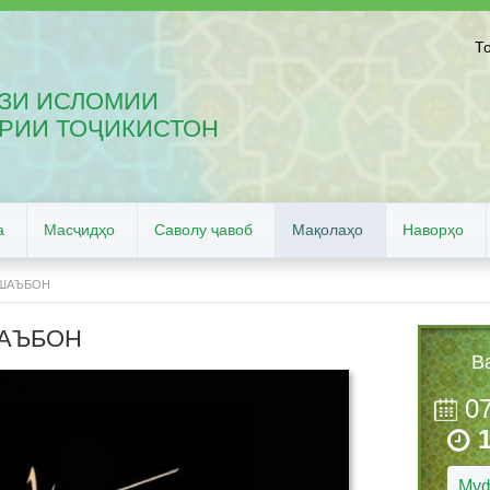
Т
ЗИ ИСЛОМИИ
РИИ ТОҶИКИСТОН
а
Масҷидҳо
Саволу ҷавоб
Мақолаҳо
Наворҳо
 ШАЪБОН
ШАЪБОН
В
0
Муф