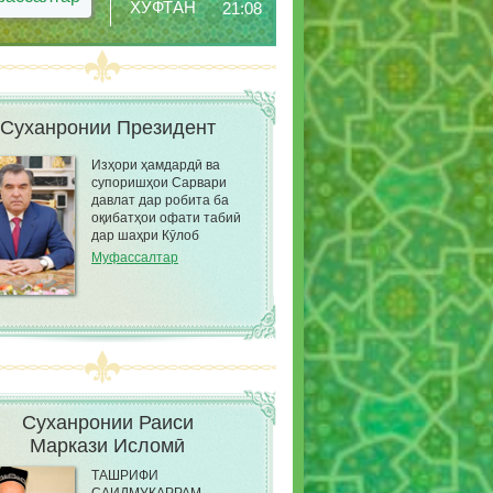
ХУФТАН
21:08
Суханронии Президент
Изҳори ҳамдардӣ ва
супоришҳои Сарвари
давлат дар робита ба
оқибатҳои офати табиӣ
дар шаҳри Кӯлоб
Муфассалтар
Суханронии Раиси
Маркази Исломӣ
ТАШРИФИ