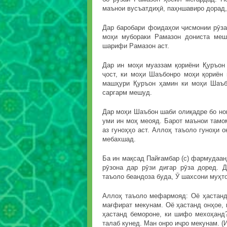
маънои вусъатдиҳӣ, паҳншавиро дорад,
Дар баробари фоидаҳои ҷисмонии рӯза
моҳи мубораки Рамазон дониста меш
шарифи Рамазон аст.
Дар ин моҳи муаззам қориёни Қуръон
ҷост, ки моҳи Шаъбонро моҳи қориён
машҳури Қуръон ҳамин ки моҳи Шаъбо
саргарм мешуд.
Дар моҳи Шаъбон шаби олиқадре бо номи
уми ин моҳ меояд. Барот маънои тамо
аз гуноҳҳо аст. Аллоҳ таъоло гуноҳи о
мебахшад.
Ба ин мақсад Пайғамбар (с) фармудаан
рӯзона дар рӯзи дигар рӯза доред. 
таъоло беандоза буда, Ӯ шахсони муҳт
Аллоҳ таъоло мефармояд: Оё ҳастанд
мағфират мекунам. Оё ҳастанд онҳое, 
ҳастанд бемороне, ки шифо мехоҳанд
талаб кунед. Ман онро иҷро мекунам. (И