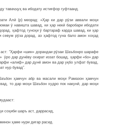
ду таваҷҷуҳ ва ибодату истиғфор гуфтаанд.
зрати Алӣ (р) меорад: «Ҳар ки дар рӯзи аввали моҳи
омаи ӯ навишта шавад, ки ҳар некӣ баробари ибодати
дорад, ҳафтод гуноҳи ӯ бартараф карда шавад, ки ҳар
и севум рӯза дорад, аз ҳафтод гуна бало амон хоҳад
 аст: “Ҳарфи «шин» дорандаи рӯзаи Шаъбонро шарафе
» ӯро дар дунёву охират иззат бошад, ҳарфи «бо» дар
ҳарфи «алиф» дар дунё амон ва дар уқбо улфат бувад,
ат нур бувад”.
Шаъбон ҳамчун абр ва масали моҳи Рамазон ҳамчун
увад, то дар моҳи Шаъбон худро пок накунӣ, дар моҳи
мудааст:
ҳи соҳиби шаръ аст, даррасид,
минон ҳаме нури дигар расид.