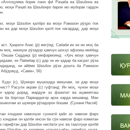
: «Аллоҳумма борик лано фӣ Раҷаба ва Шаъбона ва
ро, моҳи Раҷаб ва Шаъбонро барои мо муборак гардон
н.
ро, моҳи Шаъбон қалбро ва моҳи Рамазон рӯҳро пок
ан ва дар моҳи Шаъбон қалб пок нагардад, дар моҳи
ст. Ҳазрати Анас (р) мегӯяд: Сабаби ин ки ин моҳ ба
 ин моҳ, некиҳои рӯзадор ҳамчун шохҳо афзоиш меёбад
 Оишаи Сиддиқа (р) мефармоянд: «Ҳеҷ моҳе ҳамчун
даам, ки Паёмбар (с) дар он ин қадар ба касрат рӯза
андиданд, ки айёми Шаъбон рӯза дошта ба Рамазон
 Абӯдовуд, «Савм», 56)
и Худо (с), Шуморо мушоҳида мекунам, ки дар моҳи
чист? Расули акрам (с) гуфтанд: Ин моҳ, чунон моҳе
он қарор дорад, мардум аз фазилат ва аҳамияташ
он ба боргоҳи Парвардигор арза карда мешавад. Ман
и аъмолам аз шумори рӯзадорон бошам. (Сунани Насоӣ)
лаи хондани намозҳои суннатӣ қабл аз намози фарз
о хондани он қалби инсон ба сӯи намози фарз комилан
а гирифтан дар Шаъбон нисбати унс ва тааллуқи қалбӣ
оми Шаъбон аз калимаи «ташаъъаба» гирифта шуда,