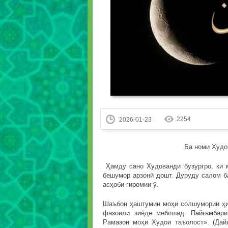
2254
2026-01-23
Ба номи Худо
Ҳамду сано Худованди бузургро, ки 
бешумор арзонӣ дошт. Дуруду салом б
асҳоби гиромии ӯ.
Шаъбон ҳаштумин моҳи солшумории ҳиҷ
фазоили зиёде мебошад. Пайғамбар
Рамазон моҳи Худои таъолост». (Дай