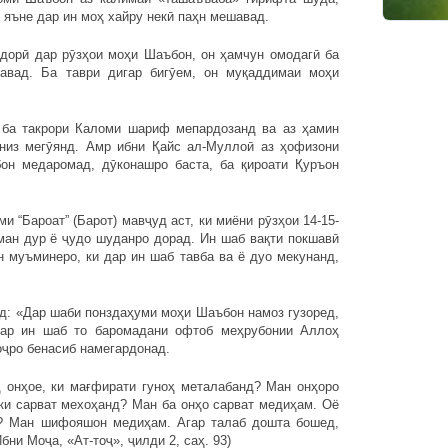
 яъне дар ин моҳ хайру некӣ паҳн мешавад.
дорӣ дар рӯзҳои моҳи Шаъбон, он ҳамчун омодагӣ ба
авад. Ба таври дигар бигӯем, он муқаддимаи моҳи
 ба такрори Каломи шариф мепардозанд ва аз ҳамин
 низ мегӯянд. Амр ибни Қайс ал-Муллоӣ аз ҳофизони
н медаромад, дӯконашро баста, ба қироати Қуръон
 “Бароат” (Барот) мавҷуд аст, ки миёни рӯзҳои 14-15-
ман дур ё ҷудо шуданро дорад. Ин шаб вақти покшавӣ
н муъминеро, ки дар ин шаб тавба ва ё дуо мекунанд,
д: «Дар шаби понздаҳуми моҳи Шаъбон намоз гузоред,
Дар ин шаб то баромадани офтоб меҳрубонии Аллоҳ
оҷро бенасиб намегардонад.
 онҳое, ки мағфирати гуноҳ металабанд? Ман онҳоро
ки сарват мехоҳанд? Ман ба онҳо сарват медиҳам. Оё
? Ман шифояшон медиҳам. Агар талаб дошта бошед,
бни Моҷа, «Ат-тоҷ», ҷилди 2, саҳ. 93)