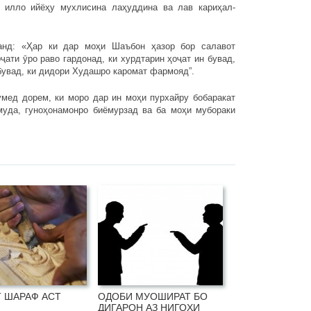
 илло ийёҳу мухлисина лаҳуддина ва лав кариҳал-
анд: «Ҳар ки дар моҳи Шаъбон ҳазор бор салавот
ати ӯро раво гардонад, ки хурдтарин ҳоҷат ин бувад,
 бувад, ки дидори Худашро каромат фармояд”.
мед дорем, ки моро дар ин моҳи пурхайру бобаракат
муда, гуноҳонамонро биёмурзад ва ба моҳи мубораки
 ШАРАФ АСТ
ОДОБИ МУОШИРАТ БО
ДИГАРОН АЗ НИГОҲИ