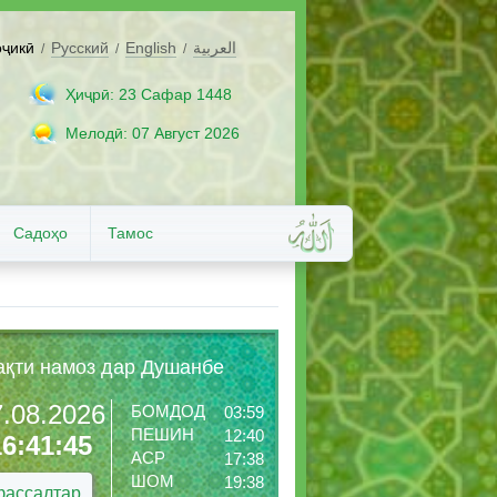
оҷикӣ
Русский
English
العربية
/
/
/
Ҳиҷрӣ: 23 Сафар 1448
Мелодӣ: 07 Август 2026
Садоҳо
Тамос
ақти намоз дар Душанбе
7.08.2026
БОМДОД
03:59
ПЕШИН
12:40
16:41:47
АСР
17:38
ШОМ
19:38
ассалтар