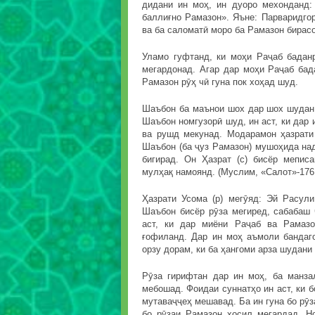
дидани ин моҳ, ин дуоро мехонданд
баллиғно Рамазон». Яъне: Парваридго
ва ба саломатӣ моро ба Рамазон бирасо
Уламо гуфтанд, ки моҳи Раҷаб бадан
мегардонад. Агар дар моҳи Раҷаб бад
Рамазон рӯҳ чӣ гуна пок хоҳад шуд.
Шаъбон ба маънои шох дар шох шудан а
Шаъбон номгузорӣ шуд, ин аст, ки дар
ва рушд мекунад. Модарамон ҳазрати
Шаъбон (ба ҷуз Рамазон) мушоҳида нади
бигирад. Он Ҳазрат (с) бисёр мепис
мулҳақ намоянд. (Муслим, «Салот»-176
Ҳазрати Усома (р) мегӯяд: Эй Расул
Шаъбон бисёр рӯза мегиред, сабабаш 
аст, ки дар миёни Раҷаб ва Рамаз
ғофиланд. Дар ин моҳ аъмоли бандаг
орзу дорам, ки ба ҳангоми арза шудан
Рӯза гирифтан дар ин моҳ, ба манза
мебошад. Фоидаи суннатҳо ин аст, ки б
мутаваҷҷеҳ мешавад. Ба ин гуна бо рӯз
бо рӯзаи Рамазон ҳосил мегардад. Н