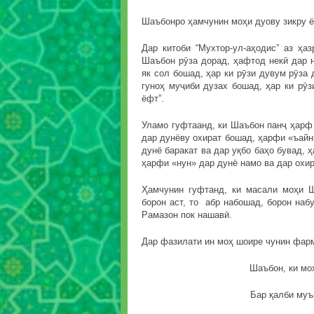
Шаъбонро ҳамчунин моҳи дуову зикру ё
Дар китоби “Мухтор-ул-аҳодис” аз ҳа
Шаъбон рӯза дорад, ҳафтод некӣ дар н
як сол бошад, ҳар ки рӯзи дувум рӯза 
гуноҳ муҷиби дузах бошад, ҳар ки рӯз
ёфт”.
Уламо гуфтаанд, ки Шаъбон панҷ ҳарф
дар дунёву охират бошад, ҳарфи «ъайн
дунё баракат ва дар уқбо баҳо бувад, 
ҳарфи «нун» дар дунё намо ва дар охир
Ҳамчунин гуфтанд, ки масали моҳи 
борон аст, то абр набошад, борон наб
Рамазон пок нашавӣ.
Дар фазилати ин моҳ шоире чунин фар
Шаъбон, ки мо
Бар қалби муъ