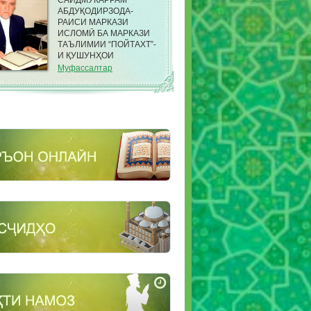
САИДМУКАРРАМ
АБДУҚОДИРЗОДА-
РАИСИ МАРКАЗИ
ИСЛОМӢ БА МАРКАЗИ
ТАЪЛИМИИ “ПОЙТАХТ”-
И ҚУШУНҲОИ
САРҲАДИИ КДАМ ДАР
Муфассалтар
НОҲИЯИ ФИРДАВСИИ
ШАҲРИ ДУШАНБЕ