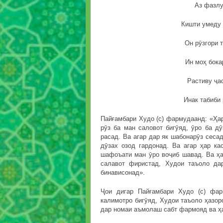
Аз фазлу
Кишти умеду 
Он рӯзгори т
Ин моҳ бока
Растиву ҷас
Инак табиби 
Пайғамбари Худо (с) фармудаанд: «Ҳар
рӯз ба ман саловот бигӯяд, ӯро ба д
расад. Ва агар дар як шабонарӯз сесад
дӯзах озод гардонад. Ва агар ҳар ка
шафоъати ман ӯро воҷиб шавад. Ва ҳар
салавот фиристад, Худои таъоло да
бинависонад».
Ҷои дигар Пайғамбари Худо (с) фа
калимотро бигӯяд, Худои таъоло ҳазорс
дар номаи аъмолаш сабт фармояд ва ҳа