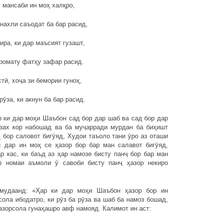
 мансаби ин моҳ халқро,
нахли саъодат ба бар расид,
ира, ки дар маъсият гузашт,
ромату фатҳу зафар расид.
тӣ, хоҷа зи бемории гуноҳ,
рӯза, ки акнун ба бар расид.
 ки дар моҳи Шаъбон сад бор дар шаб ва сад бор дар
ӯзах кор набошад ва ба муҷарради мурдан ба биҳишт
 бор саловот бигӯяд, Худои таъоло тани ӯро аз оташи
с дар ин моҳ се ҳазор бор бар ман салавот бигӯяд,
 кас, ки баъд аз ҳар намозе бисту панҷ бор бар ман
р номаи аъмоли ӯ савоби бисту панҷ ҳазор некиро
рмудаанд: «Ҳар ки дар моҳи Шаъбон ҳазор бор ин
ола ибодатро, ки рӯз ба рӯза ва шаб ба намоз бошад,
зорсола гунаҳашро авф намояд. Калимот ин аст: