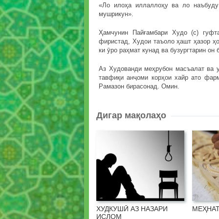
«Ло илоҳа иллаллоҳу ва ло наъбуду
мушрикун».
Ҳамчунин Пайғамбари Худо (с) гуфт
фиристад, Худои таъоло ҳашт ҳазор ҳоҷ
ки ӯро раҳмат кунад ва бузургтарин он
Аз Худованди меҳрубон масъалат ва у
тавфиқи анҷоми корҳои хайр ато фар
Рамазон бирасонад. Омин.
Дигар мақолаҳо
ХУДКУШӢ АЗ НАЗАРИ
МЕҲНАТ
ИСЛОМ