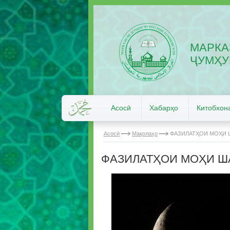
МАРКА
ҶУМҲУ
Асосӣ
Хабарҳо
Китобхон
Асосӣ
Мақолаҳо
ФАЗИЛАТҲОИ МОҲИ
ФАЗИЛАТҲОИ МОҲИ 