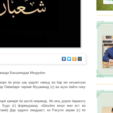
ванди Бахшояндаи Меҳрубон
моро ба роҳи ҳақ ҳидоят намуд ва бар мо неъматҳои
ар Паёмбари гиромӣ Муҳаммад (с) ва аҳли байти поку
рӣ қамарӣ ба ҳисоб меравад. Ин моҳ дорои баракоту
и Худо (с) фармудаанд: «Шаъбон моҳи ман аст ва
ламӣ) Дар ҳадисе омадааст, ки Расули акрам (с) бо