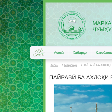
МАРКА
ҶУМҲУ
Асосӣ
Хабарҳо
Китобхон
Асосӣ
Мақолаҳо
ПАЙРАВӢ БА АХЛОҚИ 
ПАЙРАВӢ БА АХЛОҚИ Р