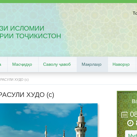
Т
ЗИ ИСЛОМИИ
РИИ ТОҶИКИСТОН
а
Масҷидҳо
Саволу ҷавоб
Мақолаҳо
Наворҳо
РАСУЛИ ХУДО (с)
АСУЛИ ХУДО (с)
В
0
Муф