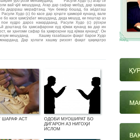
у ширин ӯро розӣ менамуданд. Расули Худо (с) агар се
ҳоли вай ҷӯё мешуданд. Агар дар сафар мебуд, дар ҳаққаш
, ба дидораш мерафтанд. Чун бемор бошад, ба аёдаташ
сули Худо (с) бо касе дар ҳоҷате ҳамкорӣ кунанд, вале
қте бо касе ҳамсӯҳбат мешуданд, дида мешуд, ки пештар аз
пои худро дароз накардаанд. Расули Худо (с) рӯзҳои
й доштанд ба ҳамсафарони худ кӯмак кунанд ва дар ин
ест, ки ҳангоми сафар ба ҳамроҳони худ кӯмак кунанд". Он
и ҳезум мешуданд. Хашму ғазабашон фақат барои Худо
мекарданд. Дар ҳолати хашму ризоят фақат ҳақиқатро
 ШАРАФ АСТ
ОДОБИ МУОШИРАТ БО
ДИГАРОН АЗ НИГОҲИ
ИСЛОМ