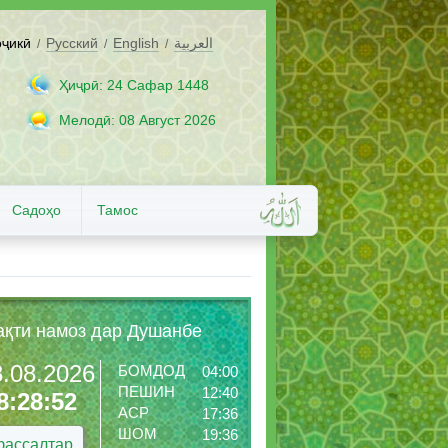
оҷикӣ
Русский
English
العربية
/
/
/
Ҳиҷрӣ: 24 Сафар 1448
Мелодӣ: 08 Август 2026
Садоҳо
Тамос
ақти намоз дар Душанбе
8.08.2026
БОМДОД
04:00
ПЕШИН
12:40
8:28:53
АСР
17:36
ШОМ
19:36
ассалтар