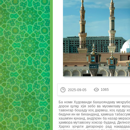
1065
2025-09-05
Ба номи Худованди бахшояндаву меҳр
дорои ҳулқу хӯи зебо ва муомилаву муош
тавонгар бошаду хоҳ дарвеш, хоҳ хурду х
бидуни ин ки биханданд, ҳамеша табассум
хашмгин кунанд, андӯҳгин ба назар мера
ҳамвора мутавозеу хоксор буданд. Дилн
Ҳаргиз ҳоҷати дигаронро рад накардаа