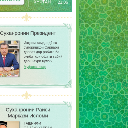
ХУФТАН
21:06
Суханронии Президент
Изҳори ҳамдардӣ ва
супоришҳои Сарвари
давлат дар робита ба
оқибатҳои офати табиӣ
дар шаҳри Кӯлоб
Муфассалтар
Суханронии Раиси
Маркази Исломӣ
ТАШРИФИ