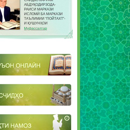
САИДМУКАРРАМ
АБДУҚОДИРЗОДА-
РАИСИ МАРКАЗИ
ИСЛОМӢ БА МАРКАЗИ
ТАЪЛИМИИ “ПОЙТАХТ”-
И ҚУШУНҲОИ
САРҲАДИИ КДАМ ДАР
Муфассалтар
НОҲИЯИ ФИРДАВСИИ
ШАҲРИ ДУШАНБЕ