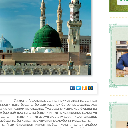
убон Ҳазрати Муҳаммад саллаллоҳу алайҳи ва саллам
ирати накӯ буданд, бо ҳар касе рӯ ба рӯ мешуданд, хоҳ
оҳ калон, салом мекарданд. Хушсухану хушчеҳра буданд ва
е бар лаб доштанд ва бидуни ин ки чеҳраашонро қаҳролуд
сиданд. Бидуни ин ки аз худ зиллату хорӣ нишон диҳанд,
озук буда ва ба ҳамаи мусулмонон меҳрубонӣ мекарданд.
нд. Агар барояшон имкон мебуд, ҳоҷати ҳоҷатталабро