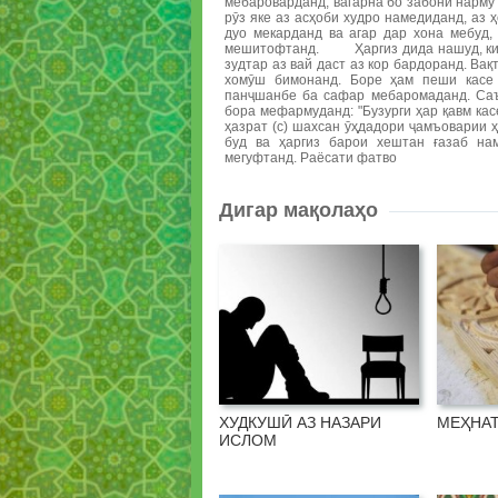
мебароварданд, вагарна бо забони нарм
рӯз яке аз асҳоби худро намедиданд, аз 
дуо мекарданд ва агар дар хона мебуд
мешитофтанд. Ҳаргиз дида нашуд, ки Ра
зудтар аз вай даст аз кор бардоранд. Ва
хомӯш бимонанд. Боре ҳам пеши касе 
панҷшанбе ба сафар мебаромаданд. Саъ
бора мефармуданд: "Бузурги ҳар қавм кас
ҳазрат (с) шахсан ӯҳдадори ҷамъовари
буд ва ҳаргиз барои хештан ғазаб на
мегуфтанд. Раёсати фатво
Дигар мақолаҳо
ХУДКУШӢ АЗ НАЗАРИ
МЕҲНАТ
ИСЛОМ