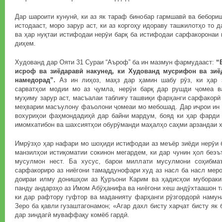
Дар шароити кунунӣ, ки аз як тараф бинобар гармшавӣ ва бебори
истодааст, моро зарур аст, ки аз коргоҳу идораву ташкилотҳо то 
ва ҳар нуқтаи истифодаи нерӯи барқ ба истифодаи сарфакоронаи 
диҳем.
Худованд дар Ояти 31 Сураи “Аъроф” ба ин мазмун фармудааст:
“
исроф
ва
зиёдарав
ӣ
накунед
,
ки
Худованд
мусрифон
ва
зиё
намедорад”.
Аз ин лиҳоз, маҳз дар ҳамин шабу рӯз, ки ҳар з
сарватҳои модии мо аз ҷумла, нерӯи барқ дар рушди ҷомеа в
муҳиму зарур аст, масъалаи таблиғу ташвиқи фарҳанги сарфакорӣ
меҳварии масъулону фаъолони ҷомеаи мо мебошад. Дар иҷрои ин 
вохуриҳои фаҳмондадиҳӣ дар байни мардум, бояд ки ҳар фарди х
имомхатибон ва шахсиятҳои обурӯманди маҳалҳо саҳми арзандаи х
Имрӯзҳо ҳар нафари мо шоҳиди истифодаи аз меъёр зиёди нерӯи б
манзилҳои истиқоматии сокинон мегардем, ки дар чунин ҳол беэ
мусулмон нест. Ба хусус, барои миллати мусулмони соҳибма
сарфакориро аз ниёгони тамаддунофари худ аз насл ба насл меро
доираи илму донишҳои аз Қуръони Карим ва ҳадисҳои мубораки
панду андарзҳо аз Имом Абӯҳанифа ва ниёгони хеш андӯхтаашон та
ки дар рафтору гуфтор ва маданияту фарҳанги рӯзгордорӣ намун
Зеро ба қавли гузаштагонамон; «Агар дахл бисту харҷат бисту як
дар зиндагӣ муваффақу комёб гардӣ.