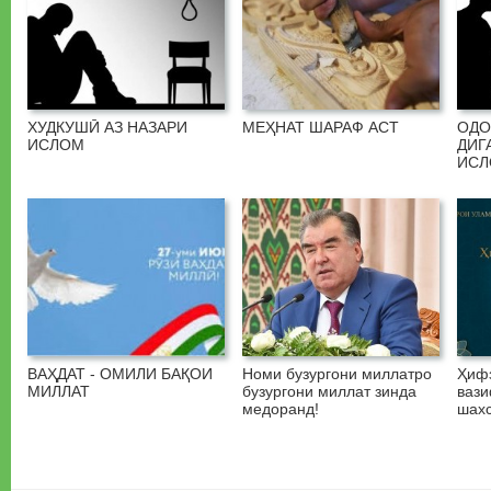
ХУДКУШӢ АЗ НАЗАРИ
МЕҲНАТ ШАРАФ АСТ
ОДО
ИСЛОМ
ДИГ
ИС
ВАҲДАТ - ОМИЛИ БАҚОИ
Номи бузургони миллатро
Ҳифз
МИЛЛАТ
бузургони миллат зинда
вази
медоранд!
шахс