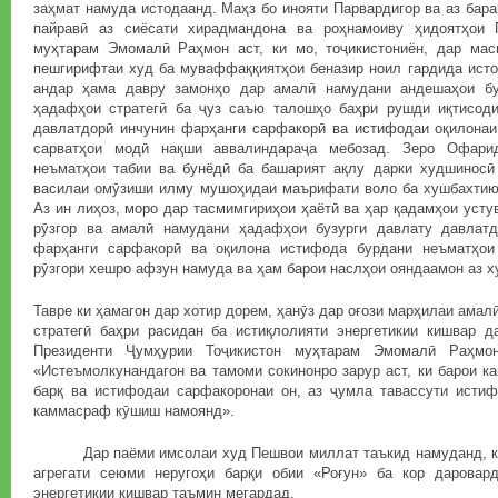
заҳмат намуда истодаанд. Маҳз бо инояти Парвардигор ва аз бара
пайравӣ аз сиёсати хирадмандона ва роҳнамоиву ҳидоятҳои
муҳтарам Эмомалӣ Раҳмон аст, ки мо, тоҷикистониён, дар ма
пешгирифтаи худ ба муваффаққиятҳои беназир ноил гардида истод
андар ҳама давру замонҳо дар амалӣ намудани андешаҳои буз
ҳадафҳои стратегӣ ба ҷуз саъю талошҳо баҳри рушди иқтисод
давлатдорӣ инчунин фарҳанги сарфакорӣ ва истифодаи оқилонаи 
сарватҳои модӣ нақши аввалиндараҷа мебозад. Зеро Офарид
неъматҳои табии ва бунёдӣ ба башарият ақлу дарки худшиносӣ
василаи омӯзиши илму мушоҳидаи маърифати воло ба хушбахтию 
Аз ин лиҳоз, моро дар тасмимгириҳои ҳаётӣ ва ҳар қадамҳои усту
рӯзгор ва амалӣ намудани ҳадафҳои бузурги давлату давлатд
фарҳанги сарфакорӣ ва оқилона истифода бурдани неъматҳои
рӯзгори хешро афзун намуда ва ҳам барои наслҳои ояндаамон аз ху
Тавре ки ҳамагон дар хотир дорем, ҳанӯз дар оғози марҳилаи амал
стратегӣ баҳри расидан ба истиқлолияти энергетикии кишвар 
Президенти Ҷумҳурии Тоҷикистон муҳтарам Эмомалӣ Раҳмо
«Истеъмолкунандагон ва тамоми сокинонро зарур аст, ки барои к
барқ ва истифодаи сарфакоронаи он, аз ҷумла тавассути истиф
каммасраф кӯшиш намоянд».
Дар паёми имсолаи худ Пешвои миллат таъкид намуданд, ки 
агрегати сеюми неругоҳи барқи обии «Роғун» ба кор даровар
энергетикии кишвар таъмин мегардад.