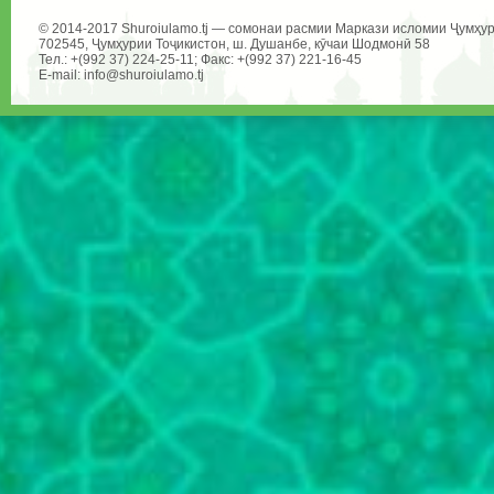
© 2014-2017 Shuroiulamo.tj — сомонаи расмии Маркази исломии Ҷумҳур
702545, Ҷумҳурии Тоҷикистон, ш. Душанбе, кӯчаи Шодмонӣ 58
Тел.: +(992 37) 224-25-11; Факс: +(992 37) 221-16-45
E-mail: info@shuroiulamo.tj