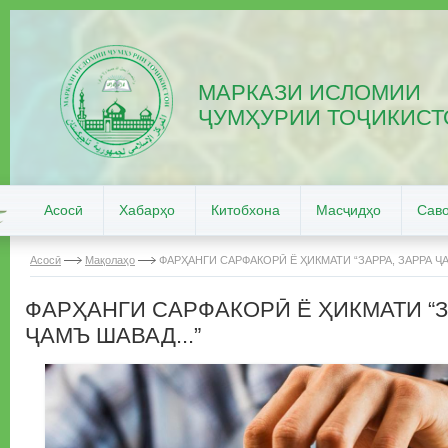
МАРКАЗИ ИСЛОМИИ
ҶУМҲУРИИ ТОҶИКИСТ
Асосӣ
Хабарҳо
Китобхона
Масҷидҳо
Саво
Асосӣ
Мақолаҳо
ФАРҲАНГИ САРФАКОРӢ Ё ҲИКМАТИ “ЗАРРА, ЗАРРА ҶА
ФАРҲАНГИ САРФАКОРӢ Ё ҲИКМАТИ “З
ҶАМЪ ШАВАД...”