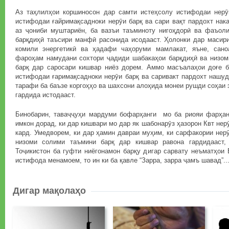
Аз таҳлилҳои коршиносон дар самти истеҳсолу истифодаи нерӯ
истифодаи ғайримақсадноки нерӯи барқ ва сари вақт пардохт нак
аз ҷониби муштариён, ба вазъи таъминоту нигоҳдорӣ ва фаъол
барқдиҳӣ таъсири манфӣ расонида исодааст. Ҳолонки дар масири
комили энергетикӣ ва ҳадафи чаҳоруми мамлакат, яъне, сано
фароҳам намудани сохтори ҷадиди шабакаҳои барқдиҳӣ ва низом
барқ дар саросари кишвар ниёз дорем. Аммо масъалаҳои доғе 
истифодаи ғаримақсадноки нерӯи барқ ва саривакт пардохт нашуд
тарафи ба баъзе коргоҳҳо ва шахсони алоҳида монеи рушди соҳаи 
гардида истодааст.
Бинобарин, таваҷҷуҳи мардуми бофарҳанги мо ба риояи фарҳан
имкон дорад, ки дар кишвари мо дар як шабонарӯз ҳазорон Квт не
кард. Умедворем, ки дар ҳамин давраи муҳим, ки сарфакории нерӯ
низоми солими таъмини барқ дар кишвар равона гардидааст,
Тоҷикистон ба гуфти ниёгонамон барқу дигар сарвату неъматҳои
истифода менамоем, то ин ки ба қавле “Зарра, зарра ҷамъ шавад”..
Дигар мақолаҳо