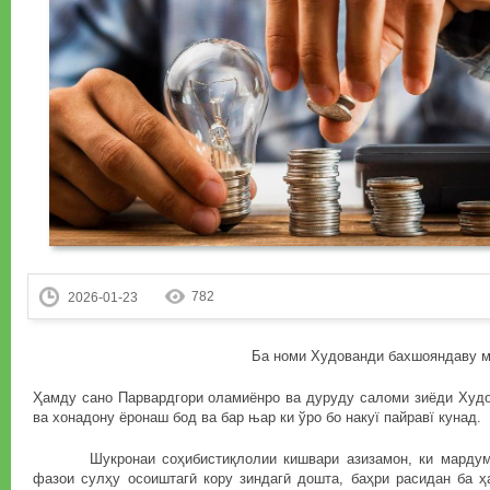
782
2026-01-23
Ба номи Худованди бахшояндаву м
Ҳамду сано Парвардгори оламиёнро ва дуруду саломи зиёди Худо
ва хонадону ёронаш бод ва бар њар ки ўро бо накуї пайравї кунад.
Шукронаи соҳибистиқлолии кишвари азизамон, ки мардуми
фазои сулҳу осоиштагӣ кору зиндагӣ дошта, баҳри расидан ба 