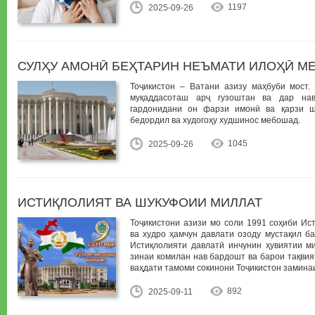
1197
2025-09-26
СУЛҲУ АМОНӢ БЕҲТАРИН НЕЪМАТИ ИЛОҲӢ М
Тоҷикистон – Ватани азизу маҳбуби мост.
муқаддасоташ арҷ гузоштан ва дар на
гардонидани он фарзи имонӣ ва қарзи 
бедордил ва худогоҳу худшинос мебошад.
1045
2025-09-26
ИСТИҚЛОЛИЯТ ВА ШУКУФОИИ МИЛЛАТ
Тоҷикистони азизи мо соли 1991 соҳиби Ис
ва худро ҳамчун давлати озоду мустақил б
Истиқлолияти давлатӣ инчунин ҳувиятии м
зинаи комилан нав бардошт ва барои тақвия
ваҳдати тамоми сокинони Тоҷикистон замина
892
2025-09-11