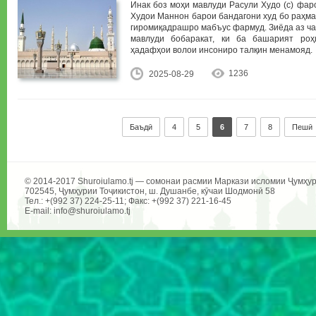
Инак боз моҳи мавлуди Расули Худо (с) фаро
Худои Маннон барои бандагони худ бо раҳм
гиромиқадрашро мабъус фармуд. Зиёда аз ча
мавлуди бобаракат, ки ба башарият ро
ҳадафҳои волои инсониро талқин менамояд.
1236
2025-08-29
Баъдӣ
4
5
6
7
8
Пешӣ
© 2014-2017 Shuroiulamo.tj — сомонаи расмии Маркази исломии Ҷумҳур
702545, Ҷумҳурии Тоҷикистон, ш. Душанбе, кӯчаи Шодмонӣ 58
Тел.: +(992 37) 224-25-11; Факс: +(992 37) 221-16-45
E-mail: info@shuroiulamo.tj