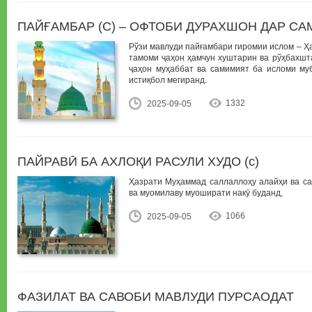
ПАЙҒАМБАР (С) – ОФТОБИ ДУРАХШОН ДАР С
Рўзи мавлуди пайғамбари гиромии ислом – Ҳ
тамоми ҷаҳон ҳамчун хуштарин ва рўҳбахшт
ҷаҳон муҳаббат ва самимият ба исломи му
истиқбол мегиранд.
1332
2025-09-05
ПАЙРАВӢ БА АХЛОҚИ РАСУЛИ ХУДО (с)
Ҳазрати Муҳаммад саллаллоҳу алайҳи ва са
ва муомилаву муоширати накӯ буданд,
1066
2025-09-05
ФАЗИЛАТ ВА САВОБИ МАВЛУДИ ПУРСАОДАТ