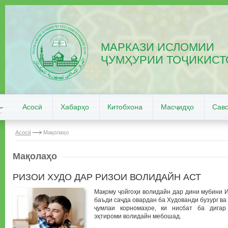
МАРКАЗИ ИСЛОМИИ
ҶУМҲУРИИ ТОҶИКИСТ
Асосӣ
Хабарҳо
Китобхона
Масҷидҳо
Саво
Асосӣ
Мақолаҳо
Мақолаҳо
РИЗОИ ХУДО ДАР РИЗОИ ВОЛИДАЙН АСТ
Мақому ҷойгоҳи волидайн дар дини мубини И
баъди саҷда овардан ба Худованди бузург ва 
ҷумлаи корномаҳое, ки нисбат ба дигар
эҳтироми волидайн мебошад.